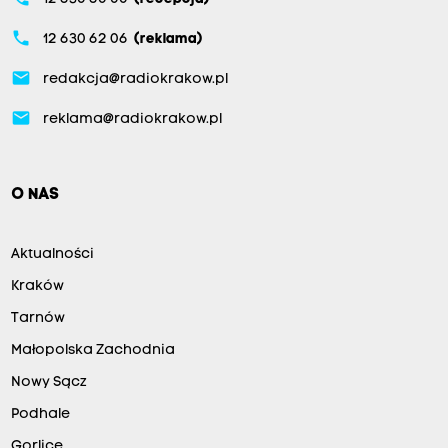
phone
12 630 62 06
(reklama)
email
redakcja@radiokrakow.pl
email
reklama@radiokrakow.pl
O NAS
Aktualności
Kraków
Tarnów
Małopolska Zachodnia
Nowy Sącz
Podhale
Gorlice