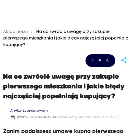
Aktualności
Na co zwrócić uwagę przy zakupie
pierwszego mieszkania i jakie błędy najczęściej popełniają
kupujący?
share
A
A
A
Na co zwrócić uwagę przy zakupie
pierwszego mieszkania i jakie błędy
najczęściej popełniają kupujący?
Artykuł sponsorowany
date_range
Wtorek, 2026.06.16 16:33
( Edytowany Wtorek, 2026.06.16 16:36 )
Zanim podpiszesz umowę kupna pierwszego