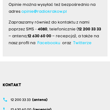
Opinie można wysyłać też bezpośrednio na
adres
opinie@radiokrakow.pl
Zapraszamy również do kontaktu z nami
poprzez SMS -
4080
, telefonicznie (
12 200 33 33
– antena,
12 630 60 00
– recepcja), a także na
nasz profil na
Facebooku
oraz
Twitterze
KONTAKT
phone
12 200 33 33
(antena)
phone
12 630 60 00
(recepcja)