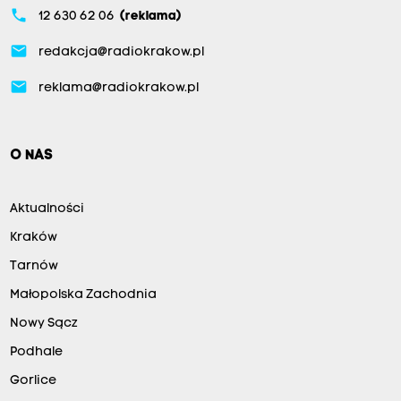
phone
12 630 62 06
(reklama)
email
redakcja@radiokrakow.pl
email
reklama@radiokrakow.pl
O NAS
Aktualności
Kraków
Tarnów
Małopolska Zachodnia
Nowy Sącz
Podhale
Gorlice