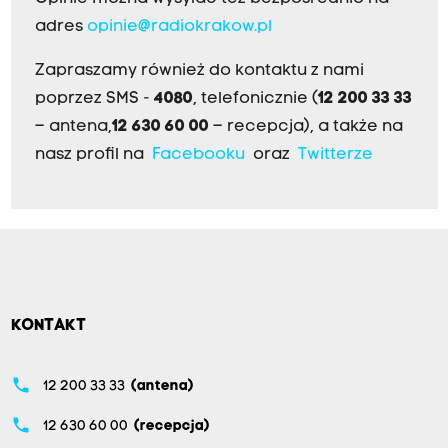
adres
opinie@radiokrakow.pl
Zapraszamy również do kontaktu z nami
poprzez SMS -
4080
, telefonicznie (
12 200 33 33
– antena,
12 630 60 00
– recepcja), a także na
nasz profil na
Facebooku
oraz
Twitterze
KONTAKT
phone
12 200 33 33
(antena)
phone
12 630 60 00
(recepcja)