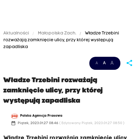
Aktualności
Małopolska Zach.
Władze Trzebini
rozważają zamknięcie ulicy, przy której występują
zapadliska
share
A
A
A
Władze Trzebini rozważają
zamknięcie ulicy, przy której
występują zapadliska
Polska Agencja Prasowa
date_range
Piątek, 2023.01.27 08:46
( Edytowany Piątek, 2023.01.27 08:50 )
Władze Trzebini rozważają zamknięcie ulicy