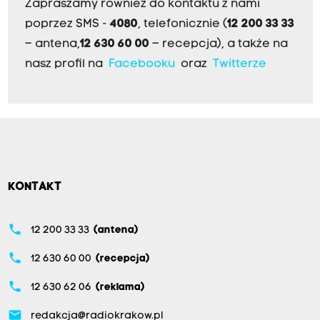
Zapraszamy również do kontaktu z nami
poprzez SMS -
4080
, telefonicznie (
12 200 33 33
– antena,
12 630 60 00
– recepcja), a także na
nasz profil na
Facebooku
oraz
Twitterze
KONTAKT
phone
12 200 33 33
(antena)
phone
12 630 60 00
(recepcja)
phone
12 630 62 06
(reklama)
email
redakcja@radiokrakow.pl