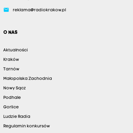
email
reklama@radiokrakow.pl
O NAS
Aktualności
Kraków
Tarnów
Małopolska Zachodnia
Nowy Sącz
Podhale
Gorlice
Ludzie Radia
Regulamin konkursów