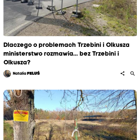
Dlaczego o problemach Trzebini i Olkusza
ministerstwo rozmawia... bez Trzebini i
Olkusza?
search
share
Natalia
FELUŚ