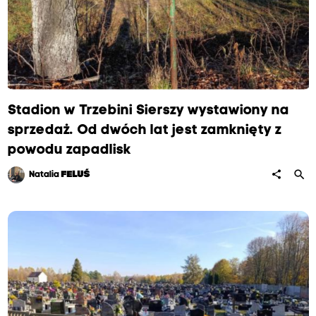
Stadion w Trzebini Sierszy wystawiony na
sprzedaż. Od dwóch lat jest zamknięty z
powodu zapadlisk
search
share
Natalia
FELUŚ