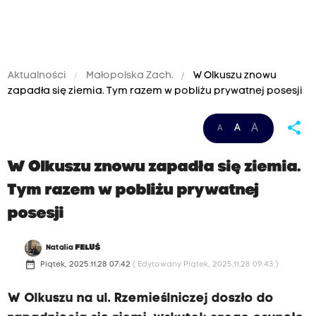
Aktualności
Małopolska Zach.
W Olkuszu znowu
zapadła się ziemia. Tym razem w pobliżu prywatnej posesji
share
A
A
A
W Olkuszu znowu zapadła się ziemia.
Tym razem w pobliżu prywatnej
posesji
Natalia
FELUŚ
date_range
Piątek, 2025.11.28 07:42
( Edytowany Piątek, 2025.11.28 09:43 )
W Olkuszu na ul. Rzemieślniczej doszło do