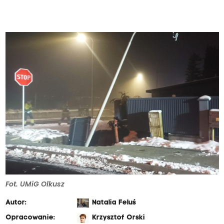
Fot. UMiG Olkusz
Autor:
Natalia Feluś
Opracowanie:
Krzysztof Orski