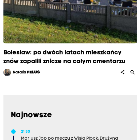
Bolesław: po dwóch latach mieszkańcy
znów zapalili znicze na całym cmentarzu
search
share
Natalia
FELUŚ
Najnowsze
21:50
Mariusz Jop po meczu z Wisłą Płock: Drużyna