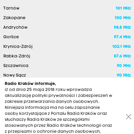
Tarnów
101 MHz
Zakopane
100 MHz
Andrychów
98.8 MHz
Gorlice
97.4 MHz
Krynica-Zdrój
102.1 MHz
Rabka-Zdrój
87.6 MHz
Szczawnica
90 MHz
Nowy Sącz
90 MHz
Radio Kraków informuje,
iż od dnia 25 maja 2018 roku wprowadza
aktualizację polityki prywatności i zabezpieczeń w
zakresie przetwarzania danych osobowych.
Niniejsza informacja ma na celu zapoznanie
osoby korzystające z Portalu Radia Kraków oraz
słuchaczy Radia Kraków ze szczegółami
stosowanych przez Radio Kraków technologii oraz
RADIO KRAKÓW SA. Aleja Juliusza Słowackiego 22, 30-007
z przepisami o ochronie danych osobowych,