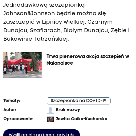
Jednodawkową szczepionką
Johnson&Johnson będzie można się
zaszczepić w Lipnicy Wielkiej, Czarnym
Dunajcu, Szaflarach, Białym Dunajcu, Zębie i
Bukowinie Tatrzańskiej.
Trwa plenerowa akcja szczepień w
Małopolsce
Tematy:
Szczepionka na COVID-19
Autor:
Brak nazwy
Opracowanie:
Jowita Gałka-Kucharska
Wyślij opinię na temat artykułu