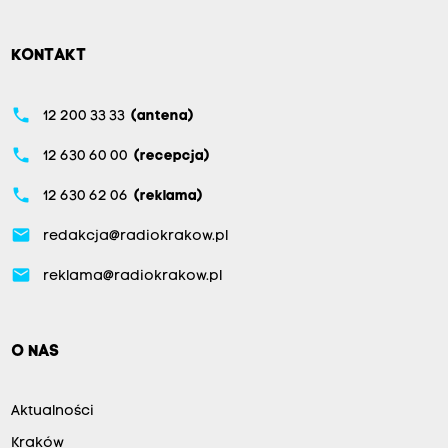
KONTAKT
phone
12 200 33 33
(antena)
phone
12 630 60 00
(recepcja)
phone
12 630 62 06
(reklama)
email
redakcja@radiokrakow.pl
email
reklama@radiokrakow.pl
O NAS
Aktualności
Kraków