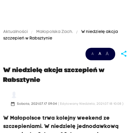
Aktualności
Małopolska Zach.
W niedzielę akcja
szczepień w Rabsztynie
share
A
A
A
W niedzielę akcja szczepień w
Rabsztynie
date_range
Sobota, 2021.07.17 09:04
( Edytowany Niedziela, 2021.07.18 10:08 )
W Małopolsce trwa kolejny weekend ze
szczepieniami. W niedzielę jednodawkową