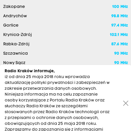
Zakopane
100 MHz
Andrychów
98.8 MHz
Gorlice
97.4 MHz
Krynica-Zdrój
102.1 MHz
Rabka-Zdrój
87.6 MHz
Szczawnica
90 MHz
Nowy Sącz
90 MHz
Radio Kraków informuje,
iż od dnia 25 maja 2018 roku wprowadza
aktualizację polityki prywatności i zabezpieczeń w
zakresie przetwarzania danych osobowych.
Niniejsza informacja ma na celu zapoznanie
osoby korzystające z Portalu Radia Kraków oraz
słuchaczy Radia Kraków ze szczegółami
stosowanych przez Radio Kraków technologii oraz
RADIO KRAKÓW SA. Aleja Juliusza Słowackiego 22, 30-007
z przepisami o ochronie danych osobowych,
Kraków
obowiązujących od dnia 25 maja 2018 roku.
Antena: 12 200 33 33
Zapraszamy do zapoznania się z informacjami