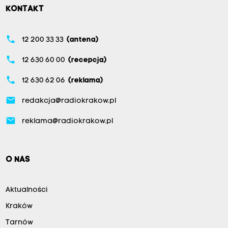
KONTAKT
phone
12 200 33 33
(antena)
phone
12 630 60 00
(recepcja)
phone
12 630 62 06
(reklama)
email
redakcja@radiokrakow.pl
email
reklama@radiokrakow.pl
O NAS
Aktualności
Kraków
Tarnów