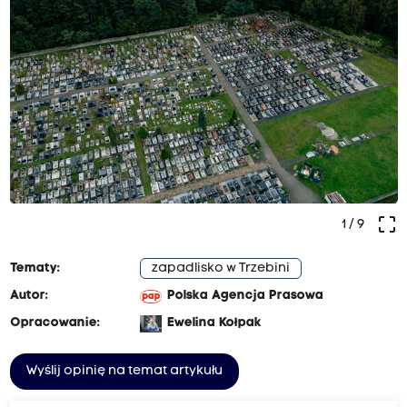
crop_free
1
/ 9
Tematy:
zapadlisko w Trzebini
Autor:
Polska Agencja Prasowa
Opracowanie:
Ewelina Kołpak
Wyślij opinię na temat artykułu