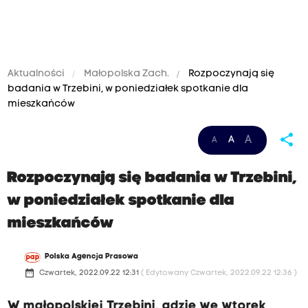
Aktualności
Małopolska Zach.
Rozpoczynają się
badania w Trzebini, w poniedziałek spotkanie dla
mieszkańców
share
A
A
A
Rozpoczynają się badania w Trzebini,
w poniedziałek spotkanie dla
mieszkańców
Polska Agencja Prasowa
date_range
Czwartek, 2022.09.22 12:31
( Edytowany Czwartek, 2022.09.22 12:36 )
W małopolskiej Trzebini, gdzie we wtorek