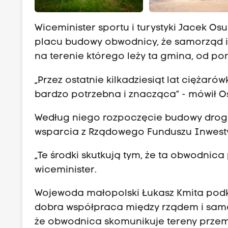
Wiceminister sportu i turystyki Jacek 
placu budowy obwodnicy, że samorząd i 
na terenie którego leży ta gmina, od pon
„Przez ostatnie kilkadziesiąt lat ciężarów
bardzo potrzebna i znacząca” - mówił O
Według niego rozpoczęcie budowy drogi
wsparcia z Rządowego Funduszu Inwestyc
„Te środki skutkują tym, że ta obwodnica
wiceminister.
Wojewoda małopolski Łukasz Kmita podkre
dobra współpraca między rządem i samo
że obwodnica skomunikuje tereny przemy