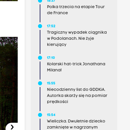
18:37
Polka trzecia na etapie Tour
de France
17:52
Tragiczny wypadek ciągnika
w Podolanach. Nie żyje
kierujący
17:10
Kolarski hat-trick Jonathana
Milana!
15:55
Niecodzienny list do GDDKiA.
Autorka skarży się na pomiar
prędkości
15:54
Wieliczka. Dwuletnie dziecko
›
zamknięte w nagrzanym