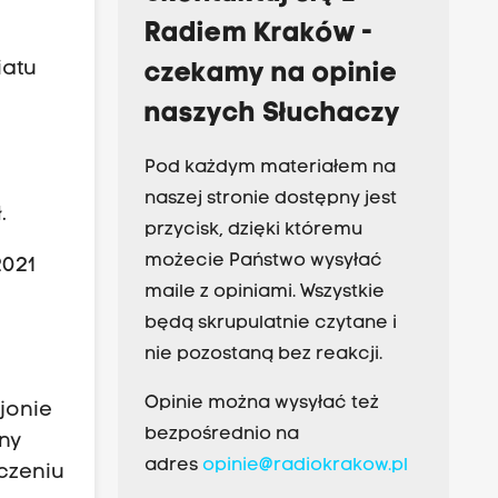
Radiem Kraków -
iatu
czekamy na opinie
naszych Słuchaczy
Pod każdym materiałem na
naszej stronie dostępny jest
.
przycisk, dzięki któremu
możecie Państwo wysyłać
2021
maile z opiniami. Wszystkie
będą skrupulatnie czytane i
nie pozostaną bez reakcji.
Opinie można wysyłać też
jonie
bezpośrednio na
ny
adres
opinie@radiokrakow.pl
ączeniu