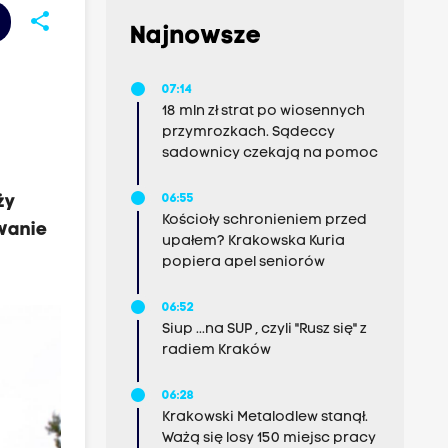
share
Najnowsze
07:14
18 mln zł strat po wiosennych
przymrozkach. Sądeccy
sadownicy czekają na pomoc
ży
06:55
Kościoły schronieniem przed
owanie
upałem? Krakowska Kuria
popiera apel seniorów
06:52
Siup ...na SUP , czyli "Rusz się" z
radiem Kraków
06:28
Krakowski Metalodlew stanął.
Ważą się losy 150 miejsc pracy