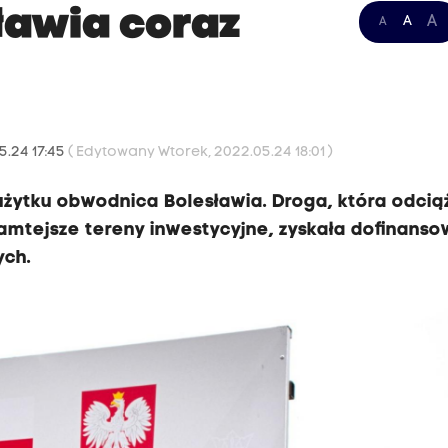
ławia coraz
A
A
A
5.24 17:45
( Edytowany Wtorek, 2022.05.24 18:01 )
żytku obwodnica Bolesławia. Droga, która odcią
tamtejsze tereny inwestycyjne, zyskała dofinans
ych.