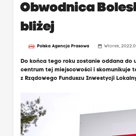
Obwodnica Boles
bliżej
date_range
Polska Agencja Prasowa
Wtorek, 2022.0
Do końca tego roku zostanie oddana do u
centrum tej miejscowości i skomunikuje 
z Rządowego Funduszu Inwestycji Lokaln