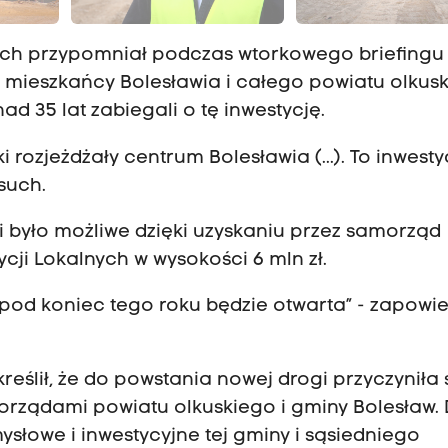
Osuch przypomniał podczas wtorkowego briefingu
mieszkańcy Bolesławia i całego powiatu olkusk
ad 35 lat zabiegali o tę inwestycję.
ki rozjeżdżały centrum Bolesławia (...). To inwesty
such.
 było możliwe dzięki uzyskaniu przez samorząd
ji Lokalnych w wysokości 6 mln zł.
 pod koniec tego roku będzie otwarta” - zapowie
ślił, że do powstania nowej drogi przyczyniła 
rządami powiatu olkuskiego i gminy Bolesław. 
słowe i inwestycyjne tej gminy i sąsiedniego