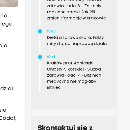
Chłosty-Sikorskiej - Służba
zdrowia - odc. 8. - Zniknęły
rodzinne apteki. Jak PRL
 na
zmienił farmację w Krakowie
iego,
15:05
Dieta a zdrowa skóra. Fakty,
mity i to, co naprawdę działa
cja
10:45
Kraków prof. Agnieszki
Chłosty-Sikorskiej - Służba
zdrowia - odc. 7. - Bez nich
medycyna nie mogłaby
istnieć
dział
się
Dodał,
Skontaktuj się z