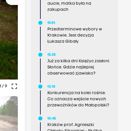
aucie, matka była na
zakupach
15:51
Przedterminowe wybory w
Krakowie. Jest decyzja
Łukasza Gibały
15:35
Już za kilka dni Księżyc zasłoni
Słońce. Gdzie najlepiej
obserwować zjawisko?
crop_free
1
/ 9
13:10
Konkurencja na kolei rośnie.
Co oznacza wejście nowych
przewoźników do Małopolski?
10:45
Kraków prof. Agnieszki