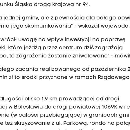
runku Śląska drogą krajową nr 94.
la jednej gminy, ale z pewnością dla całego pow
zenia jego skomunikowania” - wskazał wojewoda.
 zwrócił uwagę na wpływ inwestycji na poprawę
i, które jeżdżą przez centrum dziś zagrażają
, to zagrożenie zostanie zniwelowane” - mówił
łego zadania realizowanego od października 
 mln zł to środki przyznane w ramach Rządowego
ługości blisko 1,9 km prowadzącej od drogi
kiej w Bolesławiu do drogi powiatowej 1069K w re
nie (w całości przebiegającej w granicach gmi
e też skrzyżowanie z ul. Parkową, rondo na poł