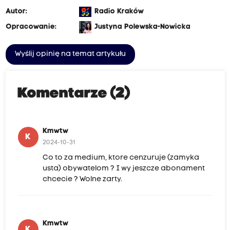
Autor:
Radio Kraków
Opracowanie:
Justyna Polewska-Nowicka
Wyślij opinię na temat artykułu
Komentarze (2)
Kmwtw
K
2024-10-31
Co to za medium, ktore cenzuruje (zamyka
usta) obywatelom ? I wy jeszcze abonament
chcecie ? Wolne zarty.
Kmwtw
K