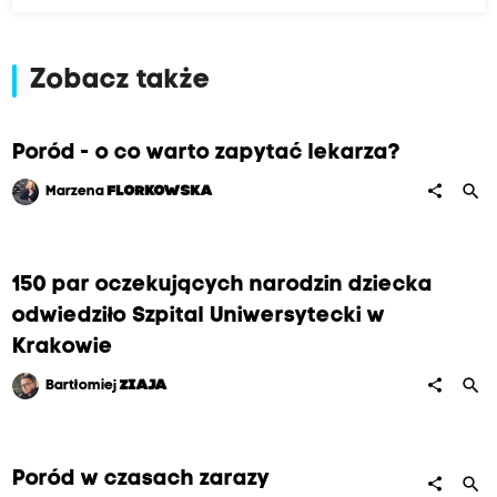
Zobacz także
Poród - o co warto zapytać lekarza?
search
share
Marzena
FLORKOWSKA
150 par oczekujących narodzin dziecka
odwiedziło Szpital Uniwersytecki w
Krakowie
search
share
Bartłomiej
ZIAJA
Poród w czasach zarazy
search
share