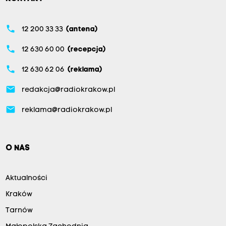
phone
12 200 33 33
(antena)
phone
12 630 60 00
(recepcja)
phone
12 630 62 06
(reklama)
email
redakcja@radiokrakow.pl
email
reklama@radiokrakow.pl
O NAS
Aktualności
Kraków
Tarnów