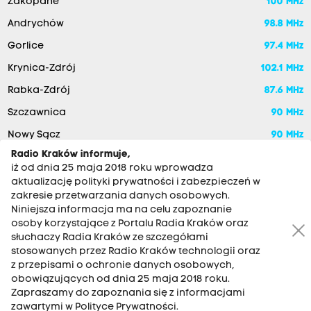
Zakopane
100 MHz
Andrychów
98.8 MHz
Gorlice
97.4 MHz
Krynica-Zdrój
102.1 MHz
Rabka-Zdrój
87.6 MHz
Szczawnica
90 MHz
Nowy Sącz
90 MHz
Radio Kraków informuje,
iż od dnia 25 maja 2018 roku wprowadza
aktualizację polityki prywatności i zabezpieczeń w
zakresie przetwarzania danych osobowych.
Niniejsza informacja ma na celu zapoznanie
osoby korzystające z Portalu Radia Kraków oraz
słuchaczy Radia Kraków ze szczegółami
stosowanych przez Radio Kraków technologii oraz
RADIO KRAKÓW SA. Aleja Juliusza Słowackiego 22, 30-007
z przepisami o ochronie danych osobowych,
Kraków
obowiązujących od dnia 25 maja 2018 roku.
Zapraszamy do zapoznania się z informacjami
Antena: 12 200 33 33
zawartymi w Polityce Prywatności.