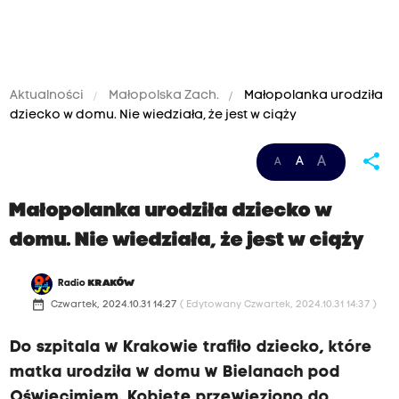
Aktualności
Małopolska Zach.
Małopolanka urodziła
dziecko w domu. Nie wiedziała, że jest w ciąży
share
A
A
A
Małopolanka urodziła dziecko w
domu. Nie wiedziała, że jest w ciąży
Radio
KRAKÓW
date_range
Czwartek, 2024.10.31 14:27
( Edytowany Czwartek, 2024.10.31 14:37 )
Do szpitala w Krakowie trafiło dziecko, które
matka urodziła w domu w Bielanach pod
Oświęcimiem. Kobietę przewieziono do