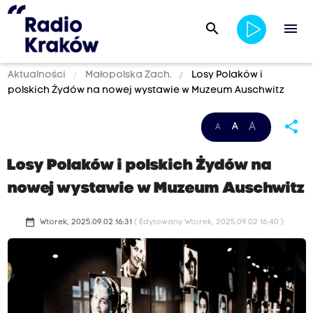
search
menu
Aktualności
Małopolska Zach.
Losy Polaków i
polskich Żydów na nowej wystawie w Muzeum Auschwitz
share
A
A
A
Losy Polaków i polskich Żydów na
nowej wystawie w Muzeum Auschwitz
date_range
Wtorek, 2025.09.02 16:31
( Edytowany Wtorek, 2025.09.02 16:40 )