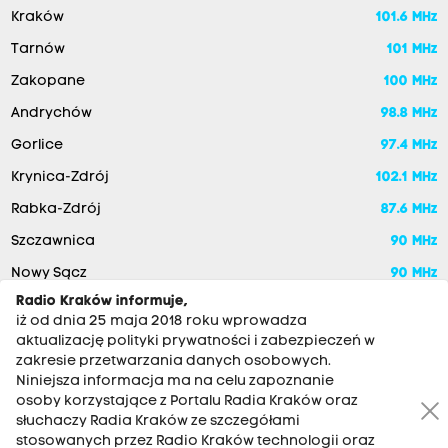
Kraków
101.6 MHz
Tarnów
101 MHz
Zakopane
100 MHz
Andrychów
98.8 MHz
Gorlice
97.4 MHz
Krynica-Zdrój
102.1 MHz
Rabka-Zdrój
87.6 MHz
Szczawnica
90 MHz
Nowy Sącz
90 MHz
Radio Kraków informuje,
iż od dnia 25 maja 2018 roku wprowadza
aktualizację polityki prywatności i zabezpieczeń w
zakresie przetwarzania danych osobowych.
Niniejsza informacja ma na celu zapoznanie
osoby korzystające z Portalu Radia Kraków oraz
słuchaczy Radia Kraków ze szczegółami
stosowanych przez Radio Kraków technologii oraz