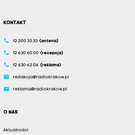
KONTAKT
phone
12 200 33 33
(antena)
phone
12 630 60 00
(recepcja)
phone
12 630 62 06
(reklama)
email
redakcja@radiokrakow.pl
email
reklama@radiokrakow.pl
O NAS
Aktualności