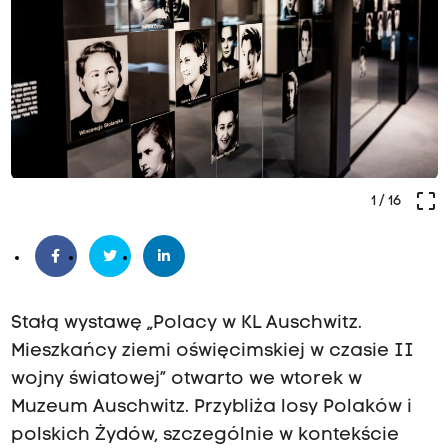
crop_free
1
/ 16
Stałą wystawę „Polacy w KL Auschwitz.
Mieszkańcy ziemi oświęcimskiej w czasie II
wojny światowej” otwarto we wtorek w
Muzeum Auschwitz. Przybliża losy Polaków i
polskich Żydów, szczególnie w kontekście