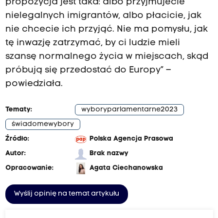
propozycja jest taka: albo przyjmujecie
nielegalnych imigrantów, albo płacicie, jak
nie chcecie ich przyjąć. Nie ma pomysłu, jak
tę inwazję zatrzymać, by ci ludzie mieli
szansę normalnego życia w miejscach, skąd
próbują się przedostać do Europy” –
powiedziała.
Tematy:
wyboryparlamentarne2023
świadomewybory
Źródło:
Polska Agencja Prasowa
Autor:
Brak nazwy
Opracowanie:
Agata Ciechanowska
Wyślij opinię na temat artykułu