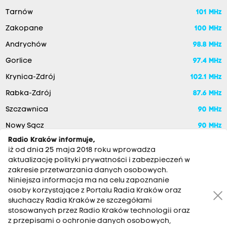
Tarnów
101 MHz
Zakopane
100 MHz
Andrychów
98.8 MHz
Gorlice
97.4 MHz
Krynica-Zdrój
102.1 MHz
Rabka-Zdrój
87.6 MHz
Szczawnica
90 MHz
Nowy Sącz
90 MHz
Radio Kraków informuje,
iż od dnia 25 maja 2018 roku wprowadza
aktualizację polityki prywatności i zabezpieczeń w
zakresie przetwarzania danych osobowych.
Niniejsza informacja ma na celu zapoznanie
osoby korzystające z Portalu Radia Kraków oraz
słuchaczy Radia Kraków ze szczegółami
stosowanych przez Radio Kraków technologii oraz
RADIO KRAKÓW SA. Aleja Juliusza Słowackiego 22, 30-007
z przepisami o ochronie danych osobowych,