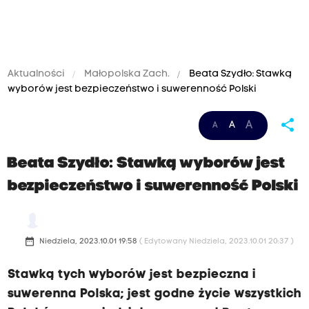
Aktualności
Małopolska Zach.
Beata Szydło: Stawką
wyborów jest bezpieczeństwo i suwerenność Polski
share
A
A
A
Beata Szydło: Stawką wyborów jest
bezpieczeństwo i suwerenność Polski
date_range
Niedziela, 2023.10.01 19:58
( Edytowany Niedziela, 2023.10.01 20:37 )
Stawką tych wyborów jest bezpieczna i
suwerenna Polska; jest godne życie wszystkich