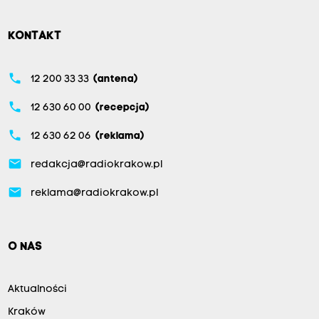
KONTAKT
phone
12 200 33 33
(antena)
phone
12 630 60 00
(recepcja)
phone
12 630 62 06
(reklama)
email
redakcja@radiokrakow.pl
email
reklama@radiokrakow.pl
O NAS
Aktualności
Kraków