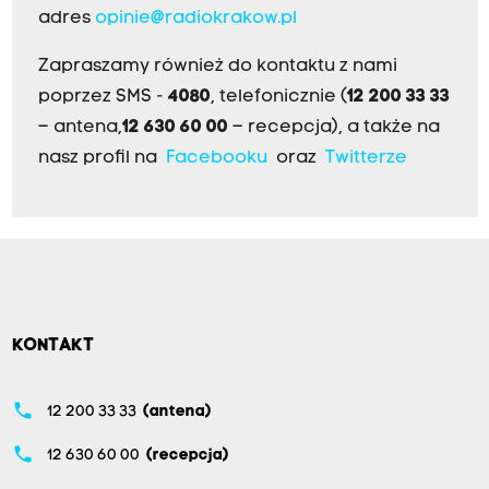
adres
opinie@radiokrakow.pl
Zapraszamy również do kontaktu z nami
poprzez SMS -
4080
, telefonicznie (
12 200 33 33
– antena,
12 630 60 00
– recepcja), a także na
nasz profil na
Facebooku
oraz
Twitterze
KONTAKT
phone
12 200 33 33
(antena)
phone
12 630 60 00
(recepcja)