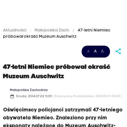
Aktualności
Małopolska Zach.
47-letni Niemiec
próbował okraść Muzeum Auschwitz
share
A
A
A
47-letni Niemiec próbował okraść
Muzeum Auschwitz
Małopolska Zachodnia
date_range
Środa, 2014.07.02 11:39
( Edytowany Poniedziałek, 2021.05.31 00:40 )
Oświęcimscy policjanci zatrzymali 47-letniego
obywatela Niemiec. Znaleziono przy nim
eksponaty należące do Muzeum Auschwitz-