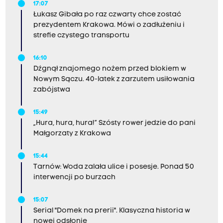
17:07
Łukasz Gibała po raz czwarty chce zostać
prezydentem Krakowa. Mówi o zadłużeniu i
strefie czystego transportu
16:10
Dźgnął znajomego nożem przed blokiem w
Nowym Sączu. 40-latek z zarzutem usiłowania
zabójstwa
15:49
„Hura, hura, hura!” Szósty rower jedzie do pani
Małgorzaty z Krakowa
15:44
Tarnów: Woda zalała ulice i posesje. Ponad 50
interwencji po burzach
15:07
Serial "Domek na prerii". Klasyczna historia w
nowej odsłonie