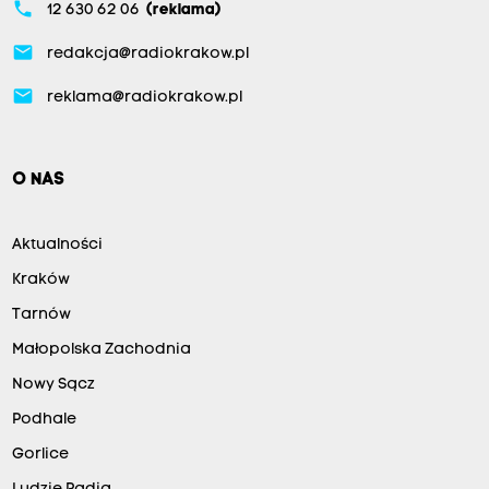
phone
12 630 62 06
(reklama)
email
redakcja@radiokrakow.pl
email
reklama@radiokrakow.pl
O NAS
Aktualności
Kraków
Tarnów
Małopolska Zachodnia
Nowy Sącz
Podhale
Gorlice