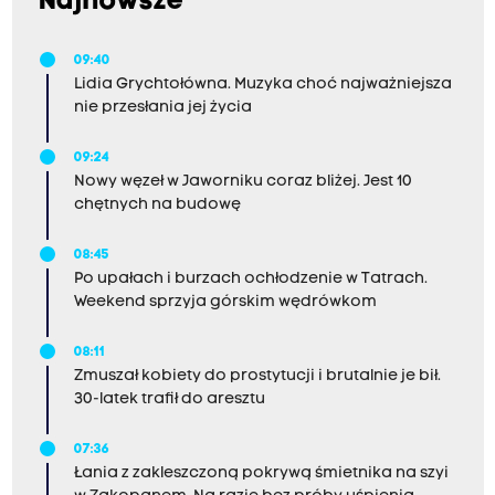
Najnowsze
09:40
Lidia Grychtołówna. Muzyka choć najważniejsza
nie przesłania jej życia
09:24
Nowy węzeł w Jaworniku coraz bliżej. Jest 10
chętnych na budowę
08:45
Po upałach i burzach ochłodzenie w Tatrach.
Weekend sprzyja górskim wędrówkom
08:11
Zmuszał kobiety do prostytucji i brutalnie je bił.
30-latek trafił do aresztu
07:36
Łania z zakleszczoną pokrywą śmietnika na szyi