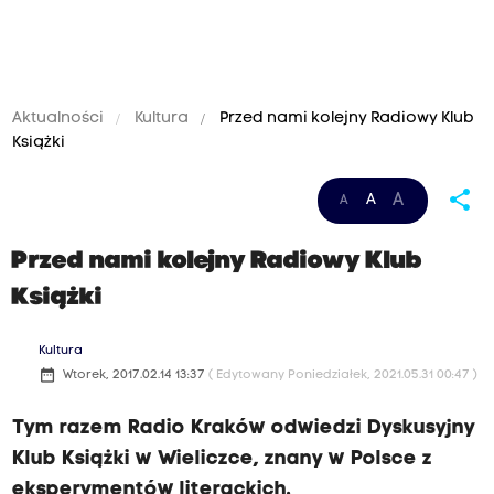
Aktualności
Kultura
Przed nami kolejny Radiowy Klub
Książki
share
A
A
A
Przed nami kolejny Radiowy Klub
Książki
Kultura
date_range
Wtorek, 2017.02.14 13:37
( Edytowany Poniedziałek, 2021.05.31 00:47 )
Tym razem Radio Kraków odwiedzi Dyskusyjny
Klub Książki w Wieliczce, znany w Polsce z
eksperymentów literackich.