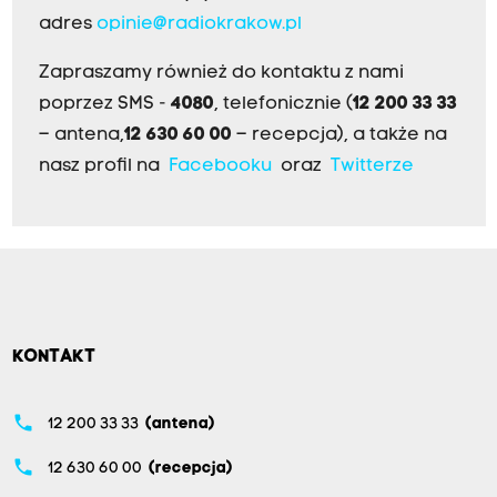
adres
opinie@radiokrakow.pl
Zapraszamy również do kontaktu z nami
poprzez SMS -
4080
, telefonicznie (
12 200 33 33
– antena,
12 630 60 00
– recepcja), a także na
nasz profil na
Facebooku
oraz
Twitterze
KONTAKT
phone
12 200 33 33
(antena)
phone
12 630 60 00
(recepcja)