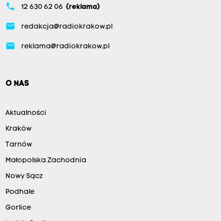
phone
12 630 62 06
(reklama)
email
redakcja@radiokrakow.pl
email
reklama@radiokrakow.pl
O NAS
Aktualności
Kraków
Tarnów
Małopolska Zachodnia
Nowy Sącz
Podhale
Gorlice