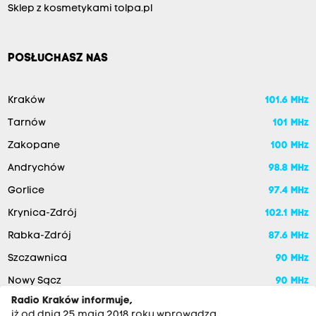
Sklep z kosmetykami tolpa.pl
POSŁUCHASZ NAS
Kraków
101.6 MHz
Tarnów
101 MHz
Zakopane
100 MHz
Andrychów
98.8 MHz
Gorlice
97.4 MHz
Krynica-Zdrój
102.1 MHz
Rabka-Zdrój
87.6 MHz
Szczawnica
90 MHz
Nowy Sącz
90 MHz
Radio Kraków informuje,
iż od dnia 25 maja 2018 roku wprowadza