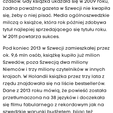
czasów. Gdy książka ukazała się w 2009 roku,
żadna poważna gazeta w Szwecji nie kwapiła
się, żeby o niej pisać. Media ogólnoszwedzkie
milczą o książce, która rok później zdobywa
tytuł najlepiej sprzedającego się tytułu roku.
W 2011 powtarza sukces.
Pod koniec 2013 w Szwecji zamieszkałej przez
ok. 9,6 mln osób, książkę kupiło już milion
Szwedów, poza Szwecją dwa miliony
Niemców i trzy miliony czytelników w innych
krajach. W Holandii książka przez trzy lata z
rzędu znajdowała się na liście bestsellerów.
Dane z 2013 roku mówią, że powieść została
przetłumaczona na 38 języków i doczekała
się filmu fabularnego z rekordowym jak na
szwedzkie warunki budżetem, bijąc też