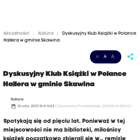
Aktualności
Kultura
Dyskusyjny Klub Książki w Polance
Hallera w gminie Skawina
share
A
A
A
Dyskusyjny Klub Książki w Polance
Hallera w gminie Skawina
Kultura
date_range
Środa, 2017.10.11 11:23
( Edytowany Poniedziałek, 2021.05.31 00:53 )
Spotykają się od pięciu lat. Ponieważ w tej
miejscowości nie ma biblioteki, miłośnicy
książek początkowo zbierali się w… remizie