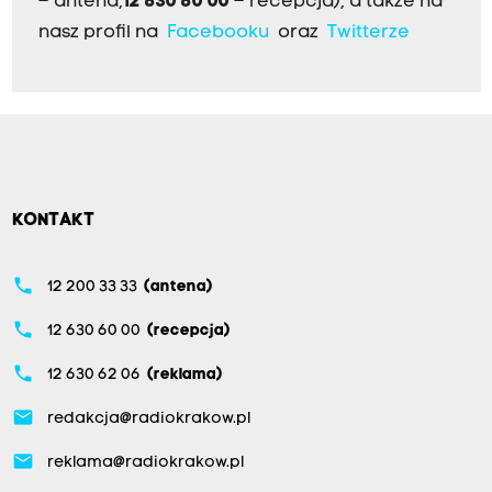
– antena,
12 630 60 00
– recepcja), a także na
nasz profil na
Facebooku
oraz
Twitterze
KONTAKT
phone
12 200 33 33
(antena)
phone
12 630 60 00
(recepcja)
phone
12 630 62 06
(reklama)
email
redakcja@radiokrakow.pl
email
reklama@radiokrakow.pl