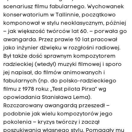
scenariusz filmu fabularnego. Wychowanek
konserwatorium w Tallinnie, początkowo
komponował w stylu neoklasycznym, później
– jak większość twórców lat 60. – porwała go
awangarda. Przez prawie 10 lat pracował
jako inżynier dźwięku w rozgłośni radiowej.
Był także dość sprawnym kompozytorem
radzieckiej (wtedy!) muzyki filmowej i sporo
jej napisał, do filmów animowanych i
fabularnych (np. do polsko-radzieckiego
filmu z 1978 roku: „Test pilota Pirxa” wg
opowiadania Stanisława Lema).
Rozczarowany awangardą przeszedł –
podobnie jak wielu kompozytorów jego
pokolenia – kryzys twórczy i zaczął
poszukiwania własnego stylu. Pomagały mu