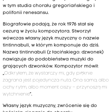
w tym studia chorału gregoriańskiego i
polifonii renesansu.
Biografowie podają, że rok 1976 stał się
cezurą w życiu kompozytora. Stworzył
wówczas własny język muzyczny o nazwie
tintinnabuli, w którym komponuje do dziś.
Nazwa tintinnabuli (z łacińskiego: dzwonek)
nawiązuje do podobieństwa muzyki do
grających dzwonków. Kompozytor mówił:
„
Odkryłem, że wystarczy mi, gdy pięknie
zagrana jest pojedyncza nuta. Ona sama, albo
cichy rytm, albo moment ciszy – przynoszą mi
wytchnienie
”.
Własny język muzyczny, zwrócenie się do