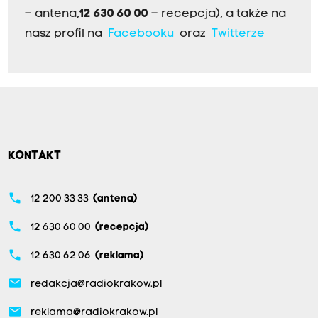
– antena,
12 630 60 00
– recepcja), a także na
nasz profil na
Facebooku
oraz
Twitterze
KONTAKT
phone
12 200 33 33
(antena)
phone
12 630 60 00
(recepcja)
phone
12 630 62 06
(reklama)
email
redakcja@radiokrakow.pl
email
reklama@radiokrakow.pl