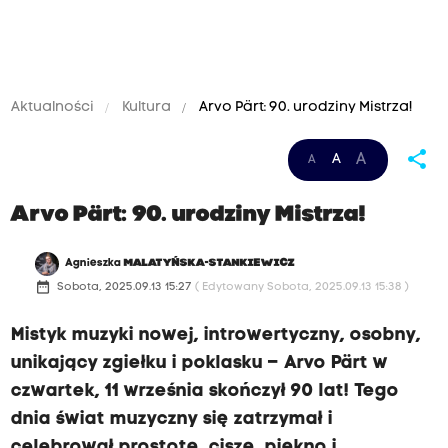
Aktualności
Kultura
Arvo Pärt: 90. urodziny Mistrza!
share
A
A
A
Arvo Pärt: 90. urodziny Mistrza!
Agnieszka
MALATYŃSKA-STANKIEWICZ
date_range
Sobota, 2025.09.13 15:27
( Edytowany Sobota, 2025.09.13 15:38 )
Mistyk muzyki nowej, introwertyczny, osobny,
unikający zgiełku i poklasku – Arvo Pärt w
czwartek, 11 września skończył 90 lat! Tego
dnia świat muzyczny się zatrzymał i
celebrował prostotę, ciszę, piękno i