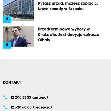
Pytasz urząd, możesz zapłacić.
Nowe zasady w Brzesku
4
Przedterminowe wybory w
Krakowie. Jest decyzja Łukasza
Gibały
5
KONTAKT
phone
12 200 33 33
(antena)
phone
12 630 60 00
(recepcja)