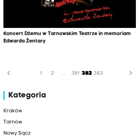
Koncert Dżemu w Tarnowskim Teatrze in memoriam
Edwarda Żentary
chevron_left
chevron_right
1
2
381
382
383
...
Kategoria
Kraków
Tarnów
Nowy Sącz