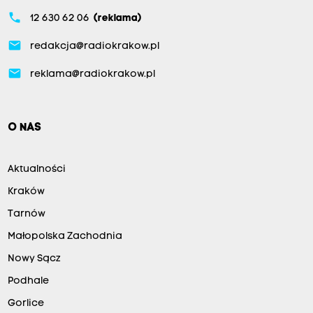
phone
12 630 62 06
(reklama)
email
redakcja@radiokrakow.pl
email
reklama@radiokrakow.pl
O NAS
Aktualności
Kraków
Tarnów
Małopolska Zachodnia
Nowy Sącz
Podhale
Gorlice