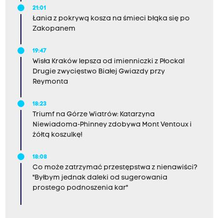
21:01
Łania z pokrywą kosza na śmieci błąka się po
Zakopanem
19:47
Wisła Kraków lepsza od imienniczki z Płocka!
Drugie zwycięstwo Białej Gwiazdy przy
Reymonta
18:23
Triumf na Górze Wiatrów: Katarzyna
Niewiadoma-Phinney zdobywa Mont Ventoux i
żółtą koszulkę!
18:08
Co może zatrzymać przestępstwa z nienawiści?
"Byłbym jednak daleki od sugerowania
prostego podnoszenia kar"