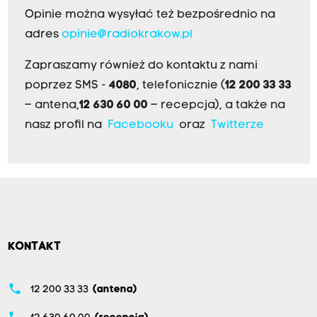
Opinie można wysyłać też bezpośrednio na
adres
opinie@radiokrakow.pl
Zapraszamy również do kontaktu z nami
poprzez SMS -
4080
, telefonicznie (
12 200 33 33
– antena,
12 630 60 00
– recepcja), a także na
nasz profil na
Facebooku
oraz
Twitterze
KONTAKT
phone
12 200 33 33
(antena)
phone