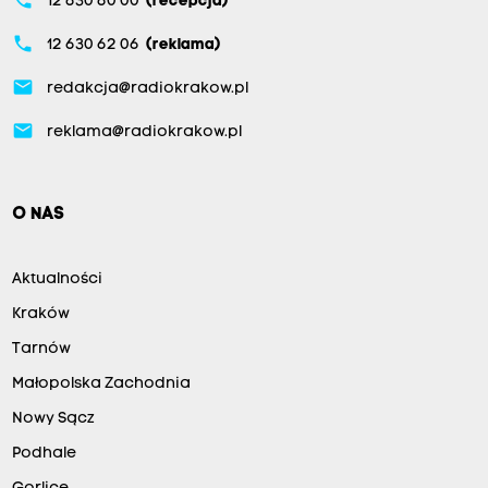
12 630 60 00
(recepcja)
phone
12 630 62 06
(reklama)
email
redakcja@radiokrakow.pl
email
reklama@radiokrakow.pl
O NAS
Aktualności
Kraków
Tarnów
Małopolska Zachodnia
Nowy Sącz
Podhale