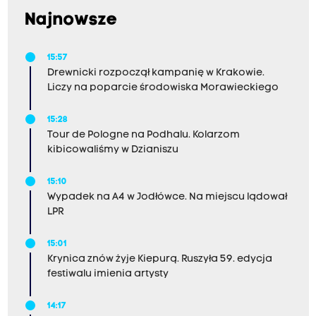
Najnowsze
15:57
Drewnicki rozpoczął kampanię w Krakowie.
Liczy na poparcie środowiska Morawieckiego
15:28
Tour de Pologne na Podhalu. Kolarzom
kibicowaliśmy w Dzianiszu
15:10
Wypadek na A4 w Jodłówce. Na miejscu lądował
LPR
15:01
Krynica znów żyje Kiepurą. Ruszyła 59. edycja
festiwalu imienia artysty
14:17