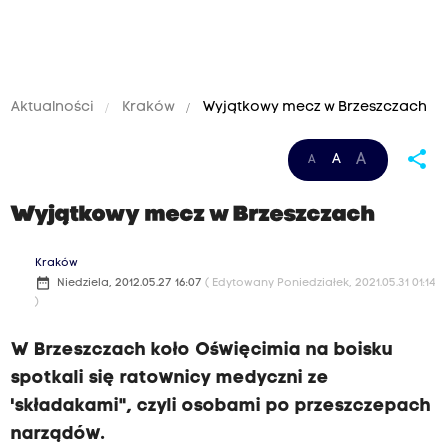
Aktualności
Kraków
Wyjątkowy mecz w Brzeszczach
share
A
A
A
Wyjątkowy mecz w Brzeszczach
Kraków
date_range
Niedziela, 2012.05.27 16:07
( Edytowany Poniedziałek, 2021.05.31 01:14
)
W Brzeszczach koło Oświęcimia na boisku
spotkali się ratownicy medyczni ze
'składakami", czyli osobami po przeszczepach
narządów.