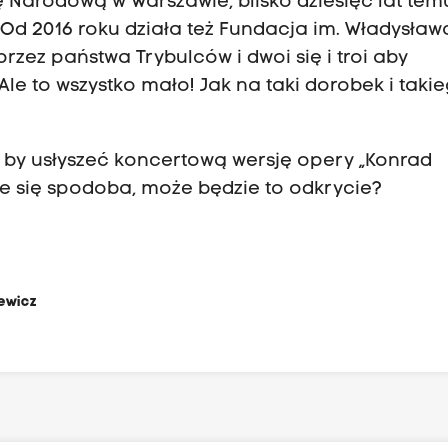
 Narodową w Warszawie, blisko dziesięć lat tem
Od 2016 roku działa też Fundacja im. Władysław
zez państwa Trybulców i dwoi się i troi aby
e to wszystko mało! Jak na taki dorobek i taki
i by usłyszeć koncertową wersję opery „Konrad
e się spodoba, może będzie to odkrycie?
ewicz