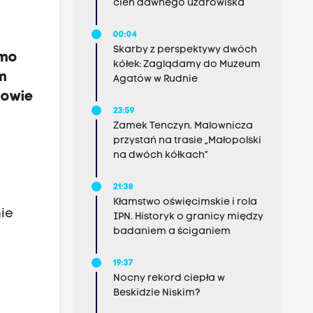
cień dawnego uzdrowiska
00:04
Skarby z perspektywy dwóch
imo
kółek: Zaglądamy do Muzeum
m
Agatów w Rudnie
kowie
23:59
Zamek Tenczyn. Malownicza
przystań na trasie „Małopolski
na dwóch kółkach”
21:38
Kłamstwo oświęcimskie i rola
nie
IPN. Historyk o granicy między
badaniem a ściganiem
19:37
Nocny rekord ciepła w
Beskidzie Niskim?