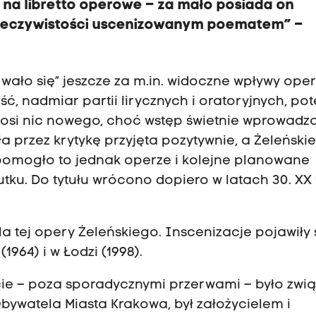
k na libretto operowe – za mało posiada on
rzeczywistości uscenizowanym poematem” –
wało się” jeszcze za m.in. widoczne wpływy ope
ość, nadmiar partii lirycznych i oratoryjnych, po
wnosi nic nowego, choć wstęp świetnie wprowadz
a przez krytykę przyjęta pozytywnie, a Żeleński
pomogło to jednak operze i kolejne planowane
tku. Do tytułu wrócono dopiero w latach 30. XX 
la tej opery Żeleńskiego. Inscenizacje pojawiły 
1964) i w Łodzi (1998).
życie – poza sporadycznymi przerwami – było zwi
ywatela Miasta Krakowa, był założycielem i