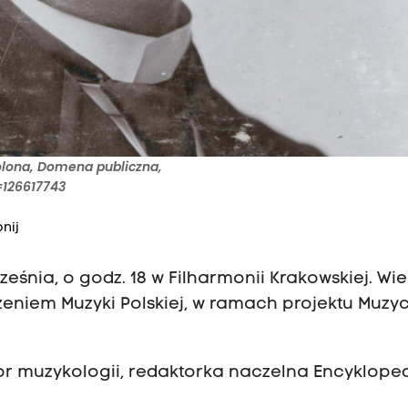
olona, Domena publiczna,
=126617743
nij
rześnia, o godz. 18 w Filharmonii Krakowskiej. Wi
eniem Muzyki Polskiej, w ramach projektu Muzy
or muzykologii, redaktorka naczelna Encykloped