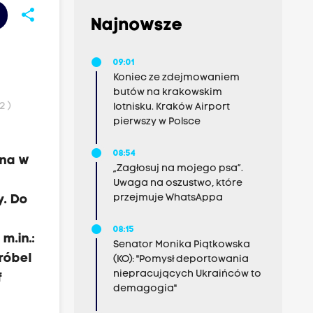
share
Najnowsze
09:01
Koniec ze zdejmowaniem
butów na krakowskim
2 )
lotnisku. Kraków Airport
pierwszy w Polsce
i
08:54
ana w
„Zagłosuj na mojego psa”.
Uwaga na oszustwo, które
przejmuje WhatsAppa
y. Do
08:15
m.in.:
Senator Monika Piątkowska
róbel
(KO): "Pomysł deportowania
niepracujących Ukraińców to
f
demagogia"