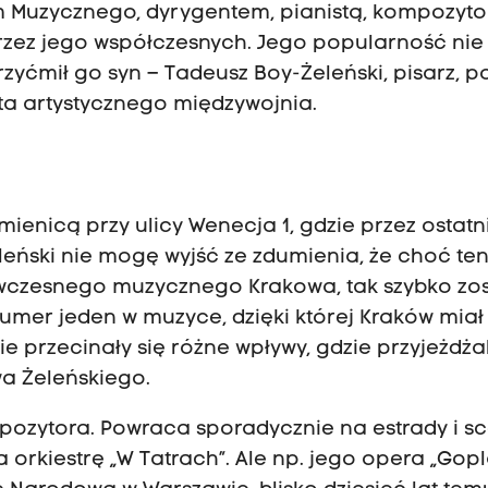
m Muzycznego, dyrygentem, pianistą, kompozyt
zez jego współczesnych. Jego popularność nie
yćmił go syn – Tadeusz Boy-Żeleński, pisarz, p
yta artystycznego międzywojnia.
ienicą przy ulicy Wenecja 1, gdzie przez ostatn
leński nie mogę wyjść ze zdumienia, że choć te
wczesnego muzycznego Krakowa, tak szybko zos
umer jeden w muzyce, dzięki której Kraków miał
e przecinały się różne wpływy, gdzie przyjeżdżal
wa Żeleńskiego.
pozytora. Powraca sporadycznie na estrady i sc
 orkiestrę „W Tatrach”. Ale np. jego opera „Gop