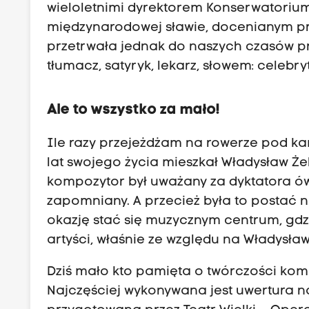
wieloletnimi dyrektorem Konserwatoriu
międzynarodowej sławie, docenianym pr
przetrwała jednak do naszych czasów prz
tłumacz, satyryk, lekarz, słowem: celebr
Ale to wszystko za mało!
Ile razy przejeżdżam na rowerze pod kam
lat swojego życia mieszkał Władysław Że
kompozytor był uważany za dyktatora ó
zapomniany. A przecież była to postać n
okazję stać się muzycznym centrum, gdzi
artyści, właśnie ze względu na Władysła
Dziś mało kto pamięta o twórczości kom
Najczęściej wykonywana jest uwertura na