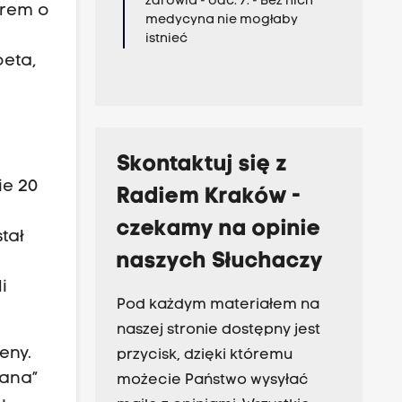
zdrowia - odc. 7. - Bez nich
orem o
medycyna nie mogłaby
istnieć
oeta,
Skontaktuj się z
ie 20
Radiem Kraków -
n
czekamy na opinie
tał
naszych Słuchaczy
i
Pod każdym materiałem na
naszej stronie dostępny jest
eny.
przycisk, dzięki któremu
lana”
możecie Państwo wysyłać