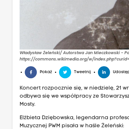
Władysław Żeleński/ Autorstwa Jan Mieczkowski - P
https://commons.wikimedia.org/w/index.php?curid
Pokaż
Tweetnij
Udostęp
Koncert rozpocznie się, w niedzielę, 21 w
odbywa się we współpracy ze Stowarzysz
Mosty.
Elżbieta Dziębowska, legendarna profes
Muzycznej PWM pisała w haśle Żeleński: