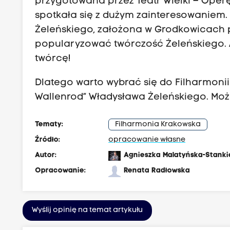
przygotowana przez Teatr Wielki – Operę
spotkała się z dużym zainteresowaniem. 
Żeleńskiego, założona w Grodkowicach pr
popularyzować twórczość Żeleńskiego. Al
twórcę!
Dlatego warto wybrać się do Filharmoni
Wallenrod” Władysława Żeleńskiego. Moż
Tematy:
Filharmonia Krakowska
Źródło:
opracowanie własne
Autor:
Agnieszka Malatyńska-Stanki
Opracowanie:
Renata Radłowska
Wyślij opinię na temat artykułu