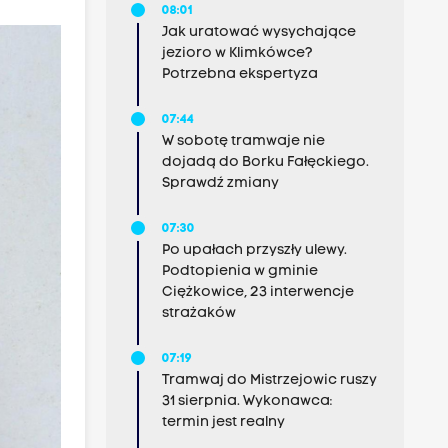
08:01
Jak uratować wysychające
jezioro w Klimkówce?
Potrzebna ekspertyza
07:44
W sobotę tramwaje nie
dojadą do Borku Fałęckiego.
Sprawdź zmiany
07:30
Po upałach przyszły ulewy.
Podtopienia w gminie
Ciężkowice, 23 interwencje
strażaków
07:19
Tramwaj do Mistrzejowic ruszy
31 sierpnia. Wykonawca:
termin jest realny