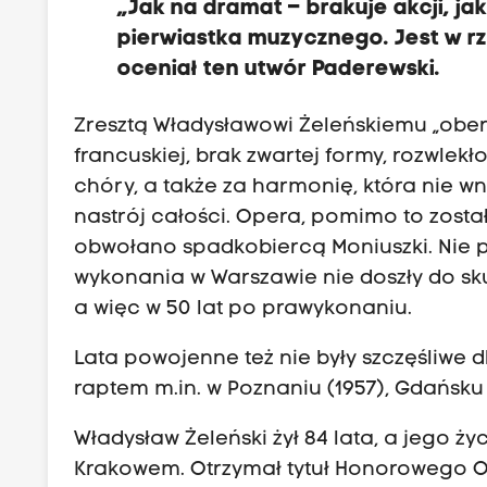
„Jak na dramat – brakuje akcji, ja
pierwiastka muzycznego. Jest w 
oceniał ten utwór Paderewski.
Zresztą Władysławowi Żeleńskiemu „ober
francuskiej, brak zwartej formy, rozwlekł
chóry, a także za harmonię, która nie 
nastrój całości. Opera, pomimo to został
obwołano spadkobiercą Moniuszki. Nie 
wykonania w Warszawie nie doszły do sku
a więc w 50 lat po prawykonaniu.
Lata powojenne też nie były szczęśliwe d
raptem m.in. w Poznaniu (1957), Gdańsku (
Władysław Żeleński żył 84 lata, a jego 
Krakowem. Otrzymał tytuł Honorowego Ob