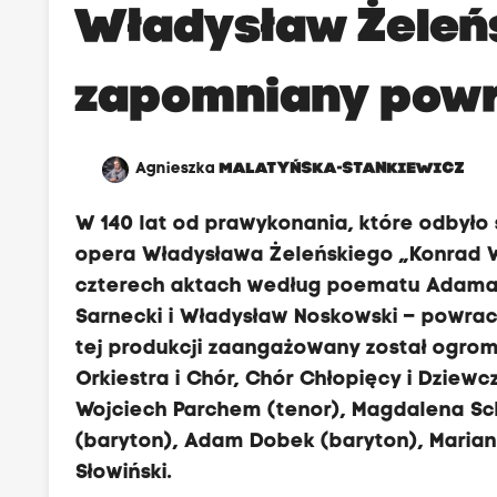
Władysław Żeleńs
zapomniany pow
d
Agnieszka
MALATYŃSKA-STANKIEWICZ
W 140 lat od prawykonania, które odbyło 
opera Władysława Żeleńskiego „Konrad 
czterech aktach według poematu Adama Mi
Sarnecki i Władysław Noskowski – powra
tej produkcji zaangażowany został ogrom
Orkiestra i Chór, Chór Chłopięcy i Dziewcz
Wojciech Parchem (tenor), Magdalena Sc
(baryton), Adam Dobek (baryton), Marian
Słowiński.