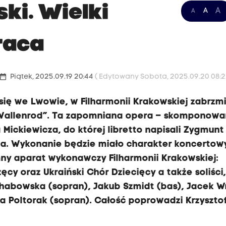
ki. Wielki
A
A
A
raca
ate_range
Piątek, 2025.09.19 20:44
( Edytowany Sobota, 2025.09.20 08:2
się we Lwowie, w Filharmonii Krakowskiej zabrzm
Wallenrod”. Ta zapomniana opera – skomponow
ckiewicza, do której libretto napisali Zygmunt
ca. Wykonanie będzie miało charakter koncertow
ny aparat wykonawczy Filharmonii Krakowskiej:
ęcy oraz Ukraiński Chór Dziecięcy a także soliści, 
habowska (sopran), Jakub Szmidt (bas), Jacek W
a Poltorak (sopran). Całość poprowadzi Krzyszto