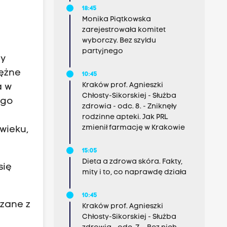
18:45
Monika Piątkowska
zarejestrowała komitet
wyborczy. Bez szyldu
partyjnego
ry
tężne
10:45
Kraków prof. Agnieszki
a w
Chłosty-Sikorskiej - Służba
ego
zdrowia - odc. 8. - Zniknęły
rodzinne apteki. Jak PRL
zmienił farmację w Krakowie
wieku,
15:05
Dieta a zdrowa skóra. Fakty,
się
mity i to, co naprawdę działa
10:45
ązane z
Kraków prof. Agnieszki
Chłosty-Sikorskiej - Służba