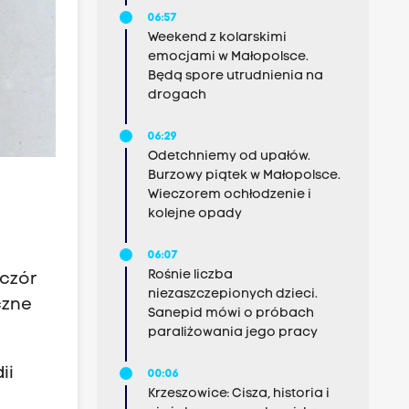
06:57
Weekend z kolarskimi
emocjami w Małopolsce.
Będą spore utrudnienia na
drogach
06:29
Odetchniemy od upałów.
Burzowy piątek w Małopolsce.
Wieczorem ochłodzenie i
kolejne opady
06:07
Rośnie liczba
eczór
niezaszczepionych dzieci.
czne
Sanepid mówi o próbach
paraliżowania jego pracy
ii
00:06
Krzeszowice: Cisza, historia i