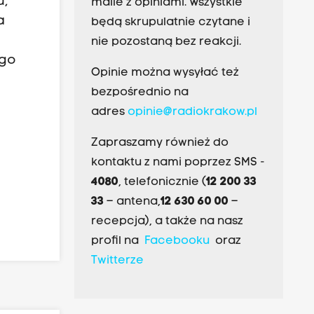
u,
maile z opiniami. Wszystkie
a
będą skrupulatnie czytane i
nie pozostaną bez reakcji.
ego
Opinie można wysyłać też
bezpośrednio na
adres
opinie@radiokrakow.pl
Zapraszamy również do
kontaktu z nami poprzez SMS -
4080
, telefonicznie (
12 200 33
33
– antena,
12 630 60 00
–
recepcja), a także na nasz
profil na
Facebooku
oraz
Twitterze