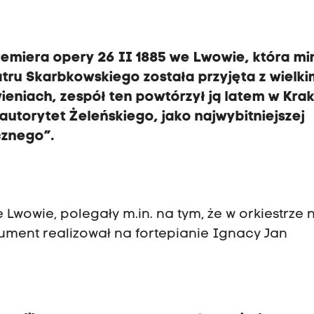
premiera opery
26 II 1885 we Lwowie, która m
tru Skarbkowskiego została przyjęta z wielki
ieniach, zespół ten powtórzył ją latem w Kra
utorytet Żeleńskiego, jako najwybitniejszej
cznego
”.
Lwowie, polegały m.in. na tym, że w orkiestrze 
trument realizował na fortepianie Ignacy Jan