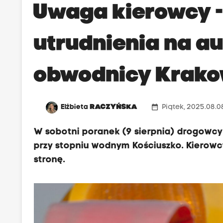
Uwaga kierowcy 
utrudnienia na a
obwodnicy Krak
date_range
Elżbieta
RACZYŃSKA
Piątek, 2025.08.0
W sobotni poranek (9 sierpnia) drogowcy
przy stopniu wodnym Kościuszko. Kierowc
stronę.