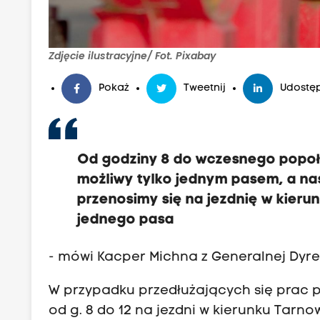
Zdjęcie ilustracyjne/ Fot. Pixabay
Pokaż
Tweetnij
Udostęp
Od godziny 8 do wczesnego popołu
możliwy tylko jednym pasem, a na
przenosimy się na jezdnię w kier
jednego pasa
- mówi Kacper Michna z Generalnej Dyrek
W przypadku przedłużających się prac p
od g. 8 do 12 na jezdni w kierunku Tarno