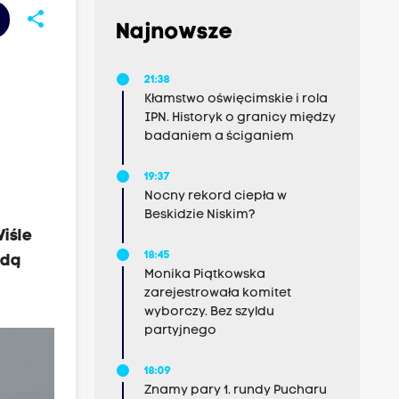
share
Najnowsze
21:38
Kłamstwo oświęcimskie i rola
IPN. Historyk o granicy między
badaniem a ściganiem
19:37
Nocny rekord ciepła w
Beskidzie Niskim?
iśle
18:45
żdą
Monika Piątkowska
zarejestrowała komitet
wyborczy. Bez szyldu
partyjnego
18:09
Znamy pary 1. rundy Pucharu