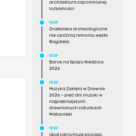
architektura zapomnianej
tożsamości
14:09
Znaleziska archeologiczne
nie opóźnią remontu węzła
Bagatela
13:39
Barok na Spiszu Niedzica
2026
13:22
Muzyka Zaklęta w Drewnie
2026 – pięć dni muzyki w
najpiękniejszych
drewnianych zabytkach
Małopolski
12:52
Upał zatrzymuje pociągi.