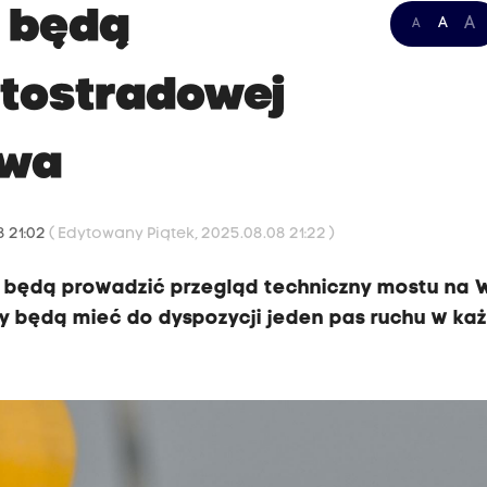
- będą
A
A
A
utostradowej
owa
8 21:02
( Edytowany Piątek, 2025.08.08 21:22 )
 będą prowadzić przegląd techniczny mostu na W
y będą mieć do dyspozycji jeden pas ruchu w ka