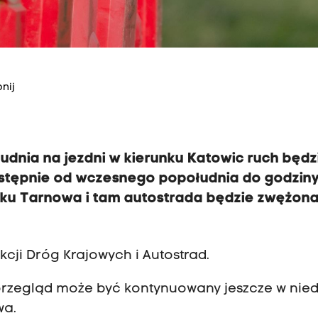
nij
dnia na jezdni w kierunku Katowic ruch będz
stępnie od wczesnego popołudnia do godziny
unku Tarnowa i tam autostrada będzie zwężon
cji Dróg Krajowych i Autostrad.
rzegląd może być kontynuowany jeszcze w niedz
wa.