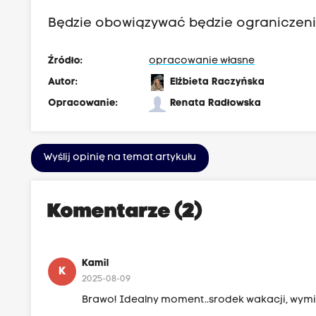
Będzie obowiązywać będzie ograniczeni
Źródło:
opracowanie własne
Autor:
Elżbieta Raczyńska
Opracowanie:
Renata Radłowska
Wyślij opinię na temat artykułu
Komentarze (2)
Kamil
K
2025-08-09
Brawo! Idealny moment..srodek wakacji, wymia