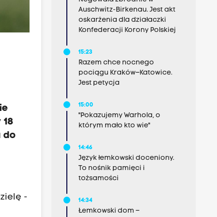
Auschwitz-Birkenau. Jest akt
oskarżenia dla działaczki
Konfederacji Korony Polskiej
15:23
Razem chce nocnego
pociągu Kraków–Katowice.
Jest petycja
15:00
ie
"Pokazujemy Warhola, o
 18
którym mało kto wie"
a do
14:46
Język łemkowski doceniony.
To nośnik pamięci i
tożsamości
ielę -
14:34
Łemkowski dom –