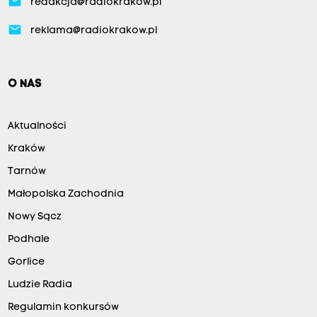
email
redakcja@radiokrakow.pl
email
reklama@radiokrakow.pl
O NAS
Aktualności
Kraków
Tarnów
Małopolska Zachodnia
Nowy Sącz
Podhale
Gorlice
Ludzie Radia
Regulamin konkursów