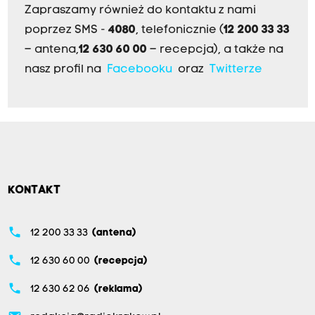
Zapraszamy również do kontaktu z nami
poprzez SMS -
4080
, telefonicznie (
12 200 33 33
– antena,
12 630 60 00
– recepcja), a także na
nasz profil na
Facebooku
oraz
Twitterze
KONTAKT
phone
12 200 33 33
(antena)
phone
12 630 60 00
(recepcja)
phone
12 630 62 06
(reklama)