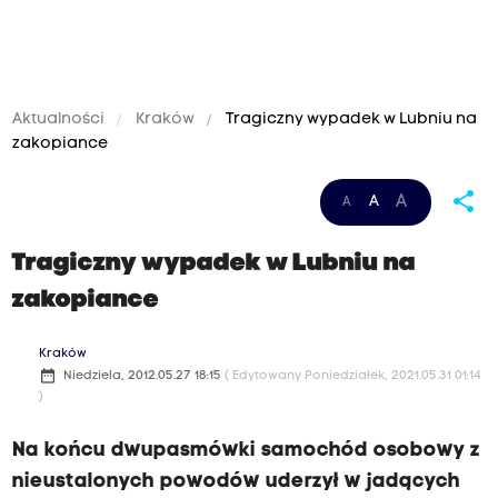
Aktualności
Kraków
Tragiczny wypadek w Lubniu na
zakopiance
share
A
A
A
Tragiczny wypadek w Lubniu na
zakopiance
Kraków
date_range
Niedziela, 2012.05.27 18:15
( Edytowany Poniedziałek, 2021.05.31 01:14
)
Na końcu dwupasmówki samochód osobowy z
nieustalonych powodów uderzył w jadących