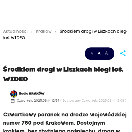
Aktualności
Kraków
Środkiem drogi w Liszkach biegł
łoś. WIDEO
share
A
A
A
Środkiem drogi w Liszkach biegł łoś.
WIDEO
Radio
KRAKÓW
date_range
Czwartek, 2025.08.14 12:59
( Edytowany Czwartek, 2025.08.14 13:08 )
Czwartkowy poranek na drodze wojewódzkiej
numer 780 pod Krakowem. Dostojnym
krokiem, bez zbytniego pośpiechu, drogą w