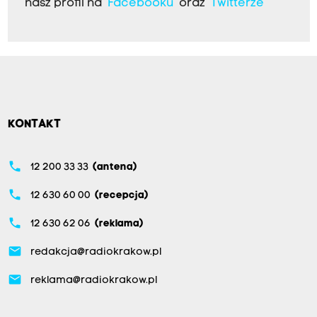
nasz profil na
Facebooku
oraz
Twitterze
KONTAKT
phone
12 200 33 33
(antena)
phone
12 630 60 00
(recepcja)
phone
12 630 62 06
(reklama)
email
redakcja@radiokrakow.pl
email
reklama@radiokrakow.pl