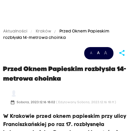
Aktualności
Kraków
Przed Oknem Papieskim
rozbłysła 14-metrowa choinka
share
A
A
A
Przed Oknem Papieskim rozbłysła 14-
metrowa choinka
date_range
Sobota, 2023.12.16 18:02
( Edytowany Sobota, 2023.12.16 18:11 )
W Krakowie przed oknem papieskim przy ulicy
Franciszkańskiej po raz 17. rozbłysnęła