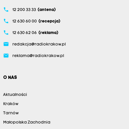
phone
12 200 33 33
(antena)
phone
12 630 60 00
(recepcja)
phone
12 630 62 06
(reklama)
email
redakcja@radiokrakow.pl
email
reklama@radiokrakow.pl
O NAS
Aktualności
Kraków
Tarnów
Małopolska Zachodnia