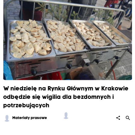
W niedzielę na Rynku Głównym w Krakowie
odbędzie się wigilia dla bezdomnych i
potrzebujących
search
share
Materiały prasowe