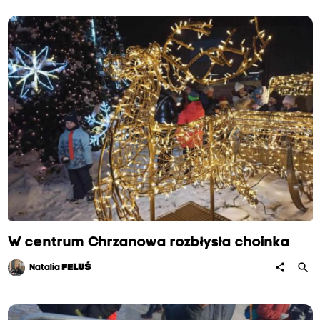
W centrum Chrzanowa rozbłysła choinka
search
share
Natalia
FELUŚ