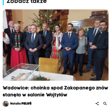
Zobacz także
Wadowice: choinka spod Zakopanego znów
stanęła w salonie Wojtyłów
search
share
Natalia
FELUŚ