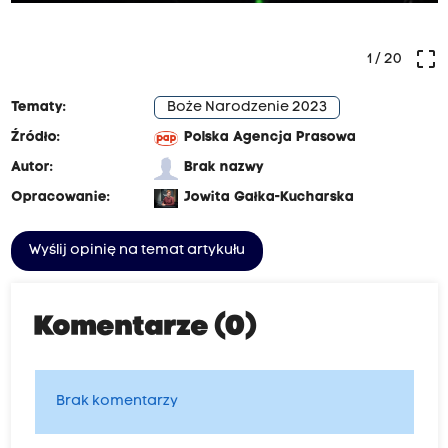
crop_free
1
/ 20
Tematy:
Boże Narodzenie 2023
Źródło:
Polska Agencja Prasowa
Autor:
Brak nazwy
Opracowanie:
Jowita Gałka-Kucharska
Wyślij opinię na temat artykułu
Komentarze (0)
Brak komentarzy