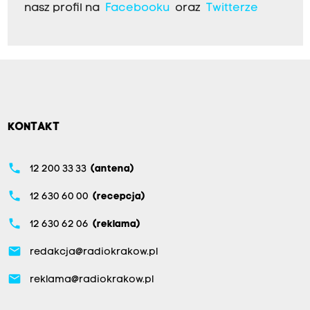
nasz profil na
Facebooku
oraz
Twitterze
KONTAKT
phone
12 200 33 33
(antena)
phone
12 630 60 00
(recepcja)
phone
12 630 62 06
(reklama)
email
redakcja@radiokrakow.pl
email
reklama@radiokrakow.pl