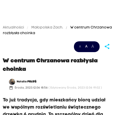
Aktualności
Małopolska Zach.
W centrum Chrzanowa
rozbłysła choinka
share
A
A
A
W centrum Chrzanowa rozbłysła
choinka
Natalia
FELUŚ
date_range
Środa, 2023.12.06 18:56
( Edytowany Środa, 2023.12.06 19:02 )
To już tradycja, gdy mieszkańcy biorą udział
we wspólnym rozświetlaniu świątecznego
drzewka 6 grudnia. To szczególny dzień dla