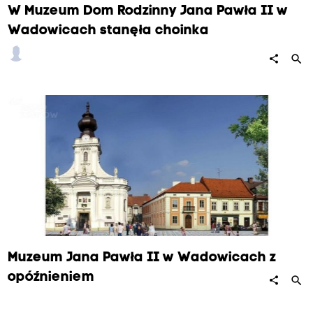
W Muzeum Dom Rodzinny Jana Pawła II w
Wadowicach stanęła choinka
search
share
Muzeum Jana Pawła II w Wadowicach z
opóźnieniem
search
share