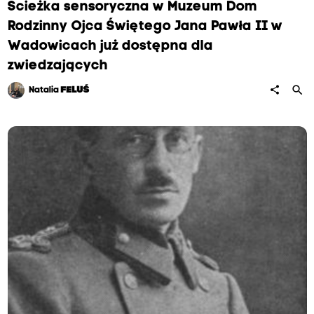
Ścieżka sensoryczna w Muzeum Dom
Rodzinny Ojca Świętego Jana Pawła II w
Wadowicach już dostępna dla
zwiedzających
search
share
Natalia
FELUŚ