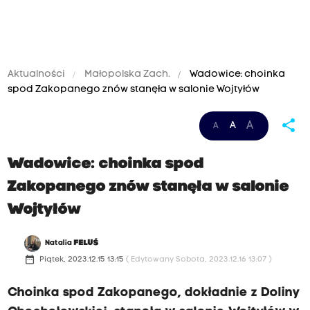
Aktualności
Małopolska Zach.
Wadowice: choinka
spod Zakopanego znów stanęła w salonie Wojtyłów
share
A
A
A
Wadowice: choinka spod
Zakopanego znów stanęła w salonie
Wojtyłów
Natalia
FELUŚ
date_range
Piątek, 2023.12.15 13:15
( Edytowany Sobota, 2023.12.16 13:07 )
Choinka spod Zakopanego, dokładnie z Doliny