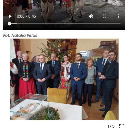
Fot. Natalia Feluś
crop_free
1
/ 5