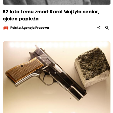
82 lata temu zmarł Karol Wojtyła senior,
ojciec papieża
search
share
Polska Agencja Prasowa