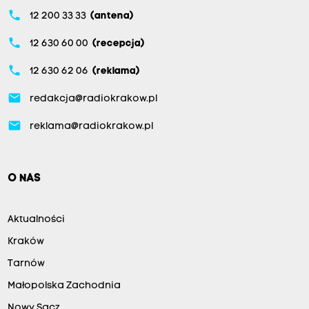
phone
12 200 33 33
(antena)
phone
12 630 60 00
(recepcja)
phone
12 630 62 06
(reklama)
email
redakcja@radiokrakow.pl
email
reklama@radiokrakow.pl
O NAS
Aktualności
Kraków
Tarnów
Małopolska Zachodnia
Nowy Sącz