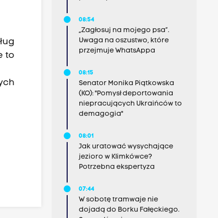
08:54
„Zagłosuj na mojego psa”.
Uwaga na oszustwo, które
sług
przejmuje WhatsAppa
e to
08:15
ych
Senator Monika Piątkowska
(KO): "Pomysł deportowania
niepracujących Ukraińców to
w
demagogia"
08:01
Jak uratować wysychające
jezioro w Klimkówce?
Potrzebna ekspertyza
07:44
W sobotę tramwaje nie
dojadą do Borku Fałęckiego.