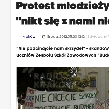
Protest młodzież
"nikt się z nami ni
date_range
Kraków
Środa, 2012.05.30 13:12
( Edytowany Po
"Nie podcinajcie nam skrzydeł" - skando
uczniów Zespołu Szkół Zawodowych "Budo