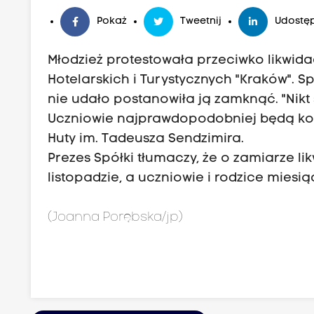
Pokaż
Tweetnij
Udostęp
Młodzież protestowała przeciwko likwida
Hotelarskich i Turystycznych "Kraków". 
nie udało postanowiła ją zamknąć. "Nikt 
Uczniowie najprawdopodobniej będą k
Huty im. Tadeusza Sendzimira.
Prezes Spółki tłumaczy, że o zamiarze l
listopadzie, a uczniowie i rodzice miesią
(Joanna Porębska/jp)