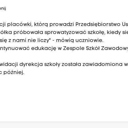
nij
cji placówki, którą prowadzi Przedsiębiorstwo U
Spółka próbowała sprowatyzować szkołę, kiedy si
się z nami nie liczy" - mówią uczniowie.
ontynuować edukację w Zespole Szkół Zawodow
ikwidacji dyrekcja szkoły została zawiadomiona 
c później.