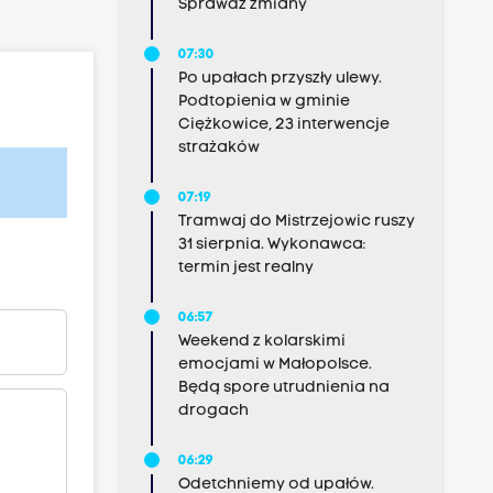
Sprawdź zmiany
07:30
Po upałach przyszły ulewy.
Podtopienia w gminie
Ciężkowice, 23 interwencje
strażaków
07:19
Tramwaj do Mistrzejowic ruszy
31 sierpnia. Wykonawca:
termin jest realny
06:57
Weekend z kolarskimi
emocjami w Małopolsce.
Będą spore utrudnienia na
drogach
06:29
Odetchniemy od upałów.