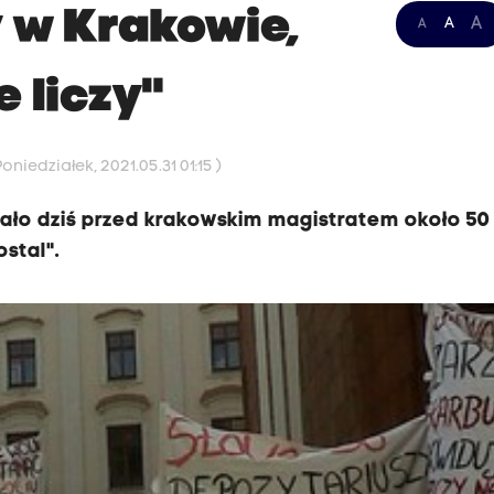
y w Krakowie,
A
A
A
e liczy"
niedziałek, 2021.05.31 01:15 )
wało dziś przed krakowskim magistratem około 50
stal".