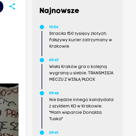
share
Najnowsze
10:54
Straciła 150 tysięcy złotych.
Fałszywy kurier zatrzymany w
Krakowie
09:47
Wisła Kraków gra o kolejną
wygraną u siebie. TRANSMISJA
MECZU Z WISŁĄ PŁOCK
09:46
Nie będzie innego kandydata
z szyldem KO w Krakowie.
"Mam wsparcie Donalda
Tuska"
09:41