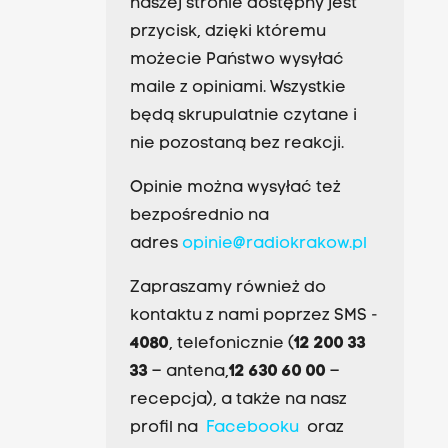
naszej stronie dostępny jest
przycisk, dzięki któremu
możecie Państwo wysyłać
maile z opiniami. Wszystkie
będą skrupulatnie czytane i
nie pozostaną bez reakcji.
Opinie można wysyłać też
bezpośrednio na
adres
opinie@radiokrakow.pl
Zapraszamy również do
kontaktu z nami poprzez SMS -
4080
, telefonicznie (
12 200 33
33
– antena,
12 630 60 00
–
recepcja), a także na nasz
profil na
Facebooku
oraz