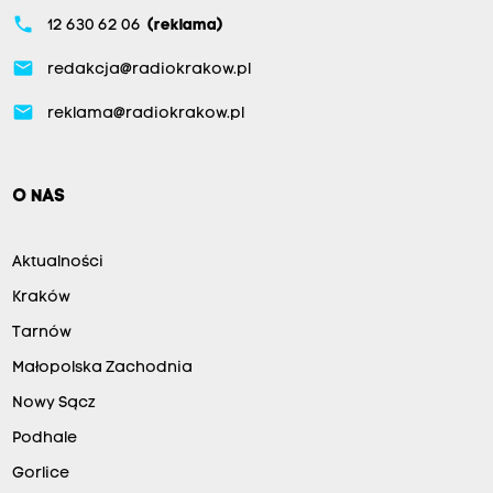
phone
12 630 62 06
(reklama)
email
redakcja@radiokrakow.pl
email
reklama@radiokrakow.pl
O NAS
Aktualności
Kraków
Tarnów
Małopolska Zachodnia
Nowy Sącz
Podhale
Gorlice