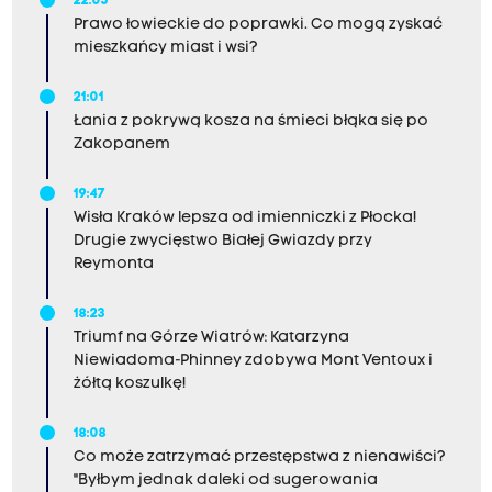
22:05
Prawo łowieckie do poprawki. Co mogą zyskać
mieszkańcy miast i wsi?
21:01
Łania z pokrywą kosza na śmieci błąka się po
Zakopanem
19:47
Wisła Kraków lepsza od imienniczki z Płocka!
Drugie zwycięstwo Białej Gwiazdy przy
Reymonta
18:23
Triumf na Górze Wiatrów: Katarzyna
Niewiadoma-Phinney zdobywa Mont Ventoux i
żółtą koszulkę!
18:08
Co może zatrzymać przestępstwa z nienawiści?
"Byłbym jednak daleki od sugerowania