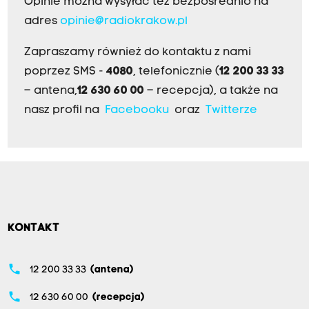
Opinie można wysyłać też bezpośrednio na
adres
opinie@radiokrakow.pl
Zapraszamy również do kontaktu z nami
poprzez SMS -
4080
, telefonicznie (
12 200 33 33
– antena,
12 630 60 00
– recepcja), a także na
nasz profil na
Facebooku
oraz
Twitterze
KONTAKT
phone
12 200 33 33
(antena)
phone
12 630 60 00
(recepcja)