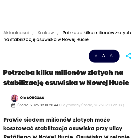
Aktualności
Kraków
Potrzeba kilku milionów złotych
na stabilizację osuwiska w Nowej Hucie
share
A
A
A
Potrzeba kilku milionów złotych na
stabilizację osuwiska w Nowej Hucie
Ola
SOBCZAK
date_range
Środa, 2025.09.10 20:44
( Edytowany Środa, 2025.09.10 22:03 )
Prawie siedem milionów złotych może
kosztować stabilizacja osuwiska przy ulicy
Petőfiego w Nowej Hucie. Osuwisko w rejonie