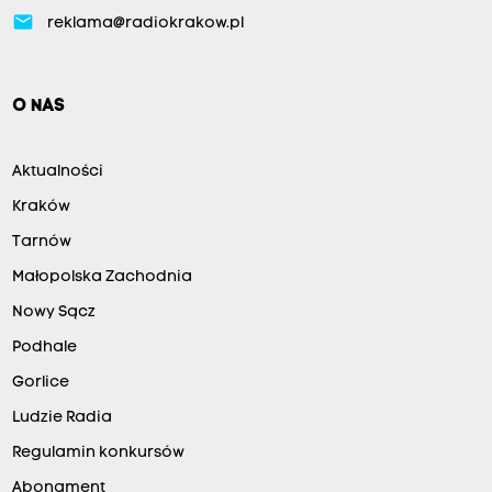
email
reklama@radiokrakow.pl
O NAS
Aktualności
Kraków
Tarnów
Małopolska Zachodnia
Nowy Sącz
Podhale
Gorlice
Ludzie Radia
Regulamin konkursów
Abonament