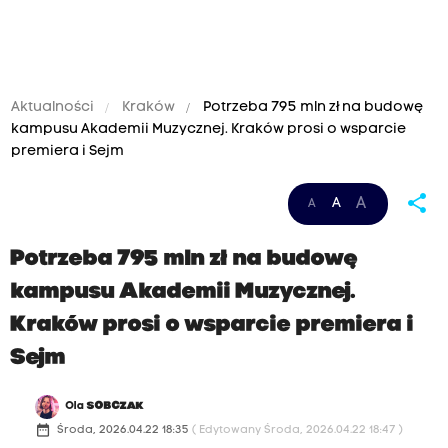
Aktualności
Kraków
Potrzeba 795 mln zł na budowę
kampusu Akademii Muzycznej. Kraków prosi o wsparcie
premiera i Sejm
share
A
A
A
Potrzeba 795 mln zł na budowę
kampusu Akademii Muzycznej.
Kraków prosi o wsparcie premiera i
Sejm
Ola
SOBCZAK
date_range
Środa, 2026.04.22 18:35
( Edytowany Środa, 2026.04.22 18:47 )