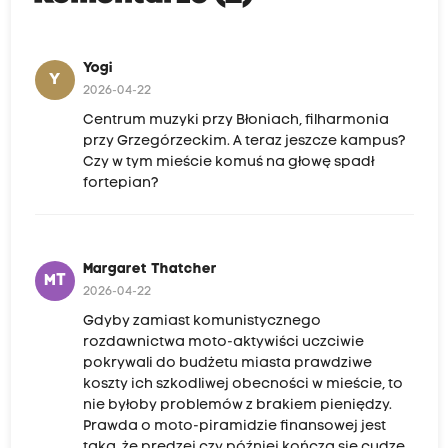
Yogi
Y
2026-04-22
Centrum muzyki przy Błoniach, filharmonia
przy Grzegórzeckim. A teraz jeszcze kampus?
Czy w tym mieście komuś na głowę spadł
fortepian?
Margaret Thatcher
MT
2026-04-22
Gdyby zamiast komunistycznego
rozdawnictwa moto-aktywiści uczciwie
pokrywali do budżetu miasta prawdziwe
koszty ich szkodliwej obecności w mieście, to
nie byłoby problemów z brakiem pieniędzy.
Prawda o moto-piramidzie finansowej jest
taka, że prędzej czy później kończą się cudze