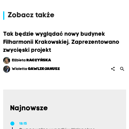
Zobacz także
Tak będzie wyglądać nowy budynek
Filharmonii Krakowskiej. Zaprezentowano
zwycięski projekt
Elżbieta
RACZYŃSKA
search
share
Wioletta
GAWLIK-JANUSZ
Najnowsze
18:15