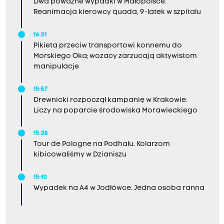
Dwa poważne wypadki w Małopolsce.
Reanimacja kierowcy quada, 9-latek w szpitalu
16:31
Pikieta przeciw transportowi konnemu do
Morskiego Oka; wozacy zarzucają aktywistom
manipulacje
15:57
Drewnicki rozpoczął kampanię w Krakowie.
Liczy na poparcie środowiska Morawieckiego
15:28
Tour de Pologne na Podhalu. Kolarzom
kibicowaliśmy w Dzianiszu
15:10
Wypadek na A4 w Jodłówce. Jedna osoba ranna