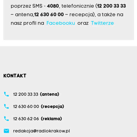
poprzez SMS -
4080
, telefonicznie (
12 200 33 33
– antena,
12 630 60 00
– recepcja), a także na
nasz profil na
Facebooku
oraz
Twitterze
KONTAKT
phone
12 200 33 33
(antena)
phone
12 630 60 00
(recepcja)
phone
12 630 62 06
(reklama)
email
redakcja@radiokrakow.pl