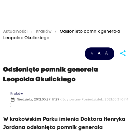
Aktualności
Kraków
Odsłonięto pomnik generała
Leopolda Okulickiego
share
A
A
A
Odsłonięto pomnik generała
Leopolda Okulickiego
Kraków
date_range
Niedziela, 2012.05.27 17:29
( Edytowany Poniedziałek, 2021.05.31 01:14
)
W krakowskim Parku imienia Doktora Henryka
Jordana odsłonięto pomnik generała