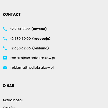
KONTAKT
phone
12 200 33 33
(antena)
phone
12 630 60 00
(recepcja)
phone
12 630 62 06
(reklama)
email
redakcja@radiokrakow.pl
email
reklama@radiokrakow.pl
O NAS
Aktualności