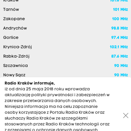
Kraków
101.6 MHz
Tarnów
101 MHz
Zakopane
100 MHz
Andrychów
98.8 MHz
Gorlice
97.4 MHz
Krynica-Zdrój
102.1 MHz
Rabka-Zdrój
87.6 MHz
Szczawnica
90 MHz
Nowy Sącz
90 MHz
Radio Kraków informuje,
iż od dnia 25 maja 2018 roku wprowadza
aktualizację polityki prywatności i zabezpieczeń w
zakresie przetwarzania danych osobowych.
Niniejsza informacja ma na celu zapoznanie
osoby korzystające z Portalu Radia Kraków oraz
słuchaczy Radia Kraków ze szczegółami
stosowanych przez Radio Kraków technologii oraz
RADIO KRAKÓW SA. Aleja Juliusza Słowackiego 22, 30-007
z przepisami o ochronie danych osobowych,