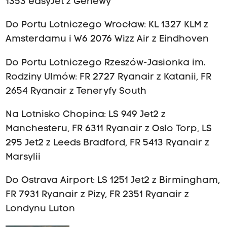
1353 easyJet z Genewy
Do Portu Lotniczego Wrocław:
KL 1327 KLM z
Amsterdamu
i
W6 2076 Wizz Air z Eindhoven
Do Portu Lotniczego Rzeszów-Jasionka im.
Rodziny Ulmów:
FR 2727 Ryanair z Katanii, FR
2654 Ryanair z Teneryfy South
Na Lotnisko Chopina:
LS 949 Jet2 z
Manchesteru, FR 6311 Ryanair z Oslo Torp, LS
295 Jet2 z Leeds Bradford, FR 5413 Ryanair z
Marsylii
Do Ostrava Airport:
LS 1251 Jet2 z Birmingham,
FR 7931 Ryanair z Pizy, FR 2351 Ryanair z
Londynu Luton