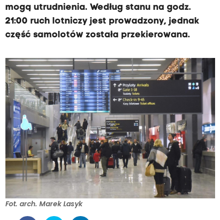
p
mogą utrudnienia. Według stanu na godz.
o
21:00 ruch lotniczy jest prowadzony, jednak
r
część samolotów została przekierowana.
t
Fot. arch. Marek Lasyk