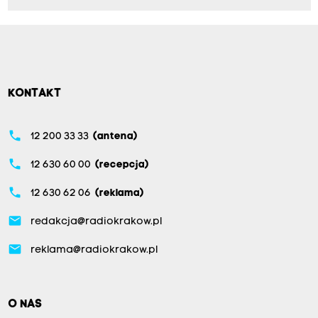
KONTAKT
phone
12 200 33 33
(antena)
phone
12 630 60 00
(recepcja)
phone
12 630 62 06
(reklama)
email
redakcja@radiokrakow.pl
email
reklama@radiokrakow.pl
O NAS