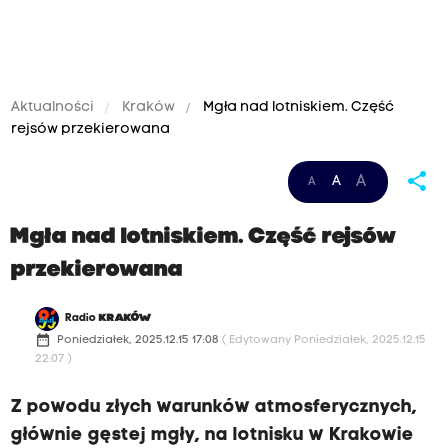
Aktualności
Kraków
Mgła nad lotniskiem. Część
rejsów przekierowana
O
share
A
A
A
s
t
Mgła nad lotniskiem. Część rejsów
r
przekierowana
a
v
Radio
KRAKÓW
date_range
a
Poniedziałek, 2025.12.15 17:08
( Edytowany Poniedziałek, 2025.12.15
22:07 )
A
i
Z powodu złych warunków atmosferycznych,
r
głównie gęstej mgły, na lotnisku w Krakowie