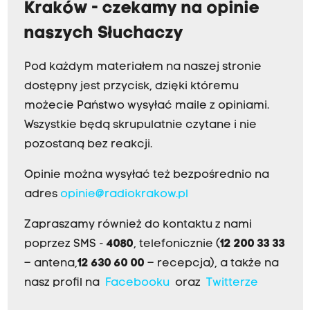
Kraków - czekamy na opinie
naszych Słuchaczy
Pod każdym materiałem na naszej stronie
dostępny jest przycisk, dzięki któremu
możecie Państwo wysyłać maile z opiniami.
Wszystkie będą skrupulatnie czytane i nie
pozostaną bez reakcji.
Opinie można wysyłać też bezpośrednio na
adres
opinie@radiokrakow.pl
Zapraszamy również do kontaktu z nami
poprzez SMS -
4080
, telefonicznie (
12 200 33 33
– antena,
12 630 60 00
– recepcja), a także na
nasz profil na
Facebooku
oraz
Twitterze