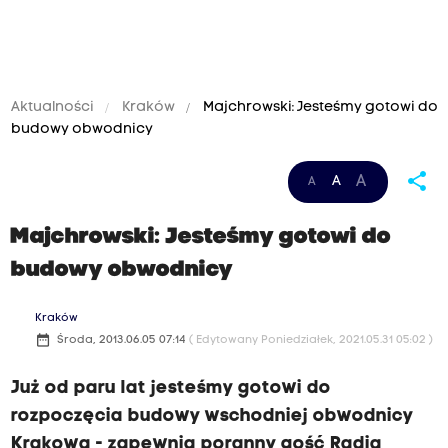
Aktualności
Kraków
Majchrowski: Jesteśmy gotowi do
budowy obwodnicy
share
A
A
A
Majchrowski: Jesteśmy gotowi do
budowy obwodnicy
Kraków
date_range
Środa, 2013.06.05 07:14
( Edytowany Poniedziałek, 2021.05.31 05:02 )
Już od paru lat jesteśmy gotowi do
rozpoczęcia budowy wschodniej obwodnicy
Krakowa - zapewnia poranny gość Radia