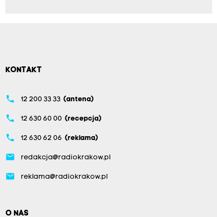
KONTAKT
phone
12 200 33 33
(antena)
phone
12 630 60 00
(recepcja)
phone
12 630 62 06
(reklama)
email
redakcja@radiokrakow.pl
email
reklama@radiokrakow.pl
O NAS