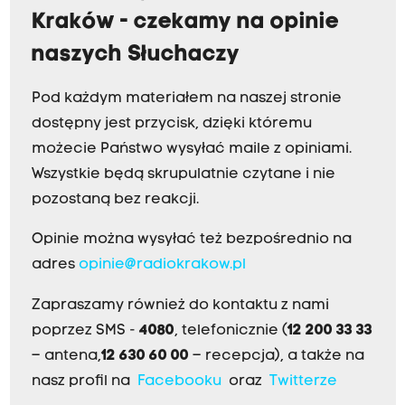
Kraków - czekamy na opinie
naszych Słuchaczy
Pod każdym materiałem na naszej stronie
dostępny jest przycisk, dzięki któremu
możecie Państwo wysyłać maile z opiniami.
Wszystkie będą skrupulatnie czytane i nie
pozostaną bez reakcji.
Opinie można wysyłać też bezpośrednio na
adres
opinie@radiokrakow.pl
Zapraszamy również do kontaktu z nami
poprzez SMS -
4080
, telefonicznie (
12 200 33 33
– antena,
12 630 60 00
– recepcja), a także na
nasz profil na
Facebooku
oraz
Twitterze