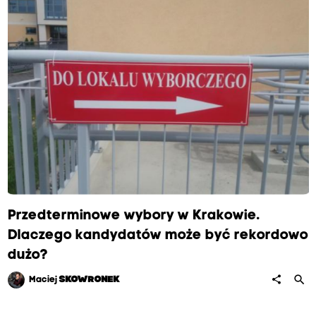
Przedterminowe wybory w Krakowie.
Dlaczego kandydatów może być rekordowo
dużo?
search
share
Maciej
SKOWRONEK