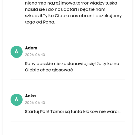
nienormalna,reżimowa.terror władzy tuska
nasila się i do nas dotarł i będzie nam
szkodził.Tylko Gibała nas obroni-oczekujemy
tego od Pana.
Adam
A
2026-06-10
Rany bosskie nie zastanawiaj się! Ja tylko na
Ciebie chcę głosować
Anka
A
2026-06-10
Startuj Pan! Tamci są funta kłaków nie warci...