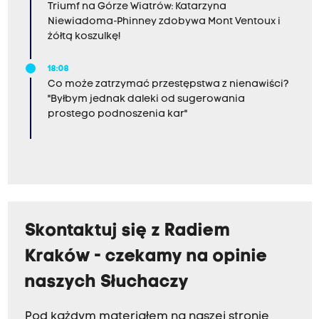
Triumf na Górze Wiatrów: Katarzyna
Niewiadoma-Phinney zdobywa Mont Ventoux i
żółtą koszulkę!
18:08
Co może zatrzymać przestępstwa z nienawiści?
"Byłbym jednak daleki od sugerowania
prostego podnoszenia kar"
Skontaktuj się z Radiem
Kraków - czekamy na opinie
naszych Słuchaczy
Pod każdym materiałem na naszej stronie