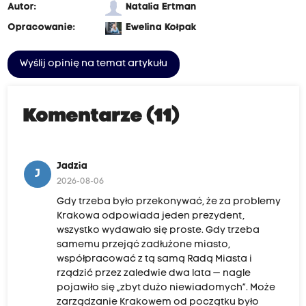
Autor:
Natalia Ertman
Opracowanie:
Ewelina Kołpak
Wyślij opinię na temat artykułu
Komentarze (11)
Jadzia
J
2026-08-06
Gdy trzeba było przekonywać, że za problemy
Krakowa odpowiada jeden prezydent,
wszystko wydawało się proste. Gdy trzeba
samemu przejąć zadłużone miasto,
współpracować z tą samą Radą Miasta i
rządzić przez zaledwie dwa lata — nagle
pojawiło się „zbyt dużo niewiadomych”. Może
zarządzanie Krakowem od początku było