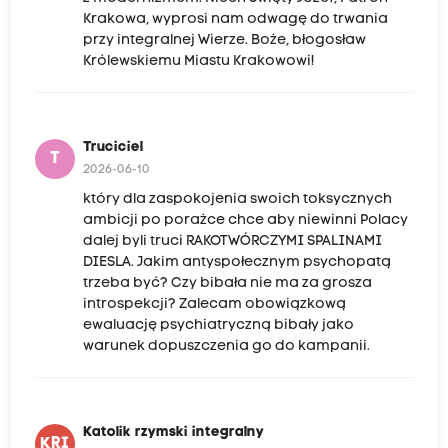
Krakowa, wyprosi nam odwagę do trwania
przy integralnej Wierze. Boże, błogosław
Królewskiemu Miastu Krakowowi!
Truciciel
T
2026-06-10
który dla zaspokojenia swoich toksycznych
ambicji po porażce chce aby niewinni Polacy
dalej byli truci RAKOTWÓRCZYMI SPALINAMI
DIESLA. Jakim antyspołecznym psychopatą
trzeba być? Czy bibała nie ma za grosza
introspekcji? Zalecam obowiązkową
ewaluację psychiatryczną bibały jako
warunek dopuszczenia go do kampanii.
Katolik rzymski integralny
KRI