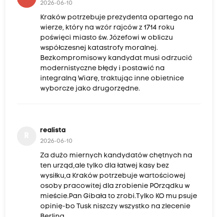
2026-06-10
Kraków potrzebuje prezydenta opartego na
wierze, który na wzór rajców z 1714 roku
poświęci miasto św. Józefowi w obliczu
współczesnej katastrofy moralnej.
Bezkompromisowy kandydat musi odrzucić
modernistyczne błędy i postawić na
integralną Wiarę, traktując inne obietnice
wyborcze jako drugorzędne.
realista
R
2026-06-10
Za dużo miernych kandydatów chętnych na
ten urząd,ale tylko dla łatwej kasy bez
wysiłku,a Kraków potrzebuje wartościowej
osoby pracowitej dla zrobienie POrządku w
mieście.Pan Gibała to zrobi.Tylko KO mu psuje
opinię-bo Tusk niszczy wszystko na zlecenie
Berlina.