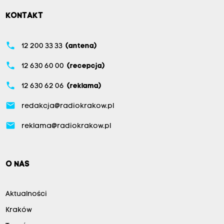
KONTAKT
phone
12 200 33 33
(antena)
phone
12 630 60 00
(recepcja)
phone
12 630 62 06
(reklama)
email
redakcja@radiokrakow.pl
email
reklama@radiokrakow.pl
O NAS
Aktualności
Kraków