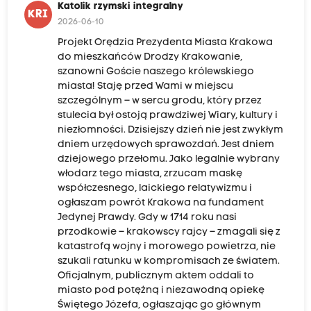
Katolik rzymski integralny
KRI
2026-06-10
Projekt Orędzia Prezydenta Miasta Krakowa
do mieszkańców Drodzy Krakowanie,
szanowni Goście naszego królewskiego
miasta! Staję przed Wami w miejscu
szczególnym – w sercu grodu, który przez
stulecia był ostoją prawdziwej Wiary, kultury i
niezłomności. Dzisiejszy dzień nie jest zwykłym
dniem urzędowych sprawozdań. Jest dniem
dziejowego przełomu. Jako legalnie wybrany
włodarz tego miasta, zrzucam maskę
współczesnego, laickiego relatywizmu i
ogłaszam powrót Krakowa na fundament
Jedynej Prawdy. Gdy w 1714 roku nasi
przodkowie – krakowscy rajcy – zmagali się z
katastrofą wojny i morowego powietrza, nie
szukali ratunku w kompromisach ze światem.
Oficjalnym, publicznym aktem oddali to
miasto pod potężną i niezawodną opiekę
Świętego Józefa, ogłaszając go głównym