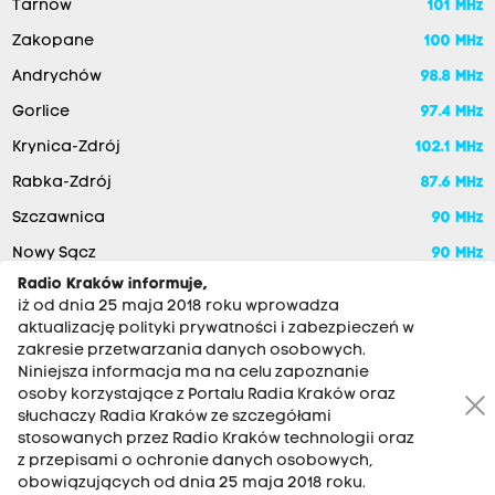
Tarnów
101 MHz
Zakopane
100 MHz
Andrychów
98.8 MHz
Gorlice
97.4 MHz
Krynica-Zdrój
102.1 MHz
Rabka-Zdrój
87.6 MHz
Szczawnica
90 MHz
Nowy Sącz
90 MHz
Radio Kraków informuje,
iż od dnia 25 maja 2018 roku wprowadza
aktualizację polityki prywatności i zabezpieczeń w
zakresie przetwarzania danych osobowych.
Niniejsza informacja ma na celu zapoznanie
osoby korzystające z Portalu Radia Kraków oraz
słuchaczy Radia Kraków ze szczegółami
stosowanych przez Radio Kraków technologii oraz
RADIO KRAKÓW SA. Aleja Juliusza Słowackiego 22, 30-007
z przepisami o ochronie danych osobowych,
Kraków
obowiązujących od dnia 25 maja 2018 roku.