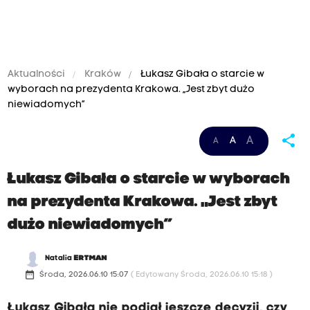
Aktualności
Kraków
Łukasz Gibała o starcie w
wyborach na prezydenta Krakowa. „Jest zbyt dużo
niewiadomych”
share
A
A
A
Łukasz Gibała o starcie w wyborach
na prezydenta Krakowa. „Jest zbyt
dużo niewiadomych”
Natalia
ERTMAN
date_range
Środa, 2026.06.10 15:07
( Edytowany Środa, 2026.06.10 15:18 )
Łukasz Gibała nie podjął jeszcze decyzji, czy