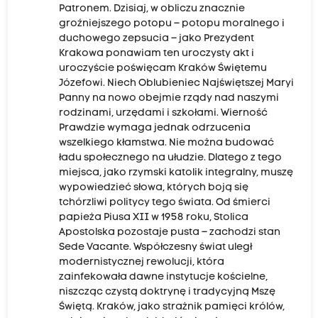
Patronem. Dzisiaj, w obliczu znacznie
groźniejszego potopu – potopu moralnego i
duchowego zepsucia – jako Prezydent
Krakowa ponawiam ten uroczysty akt i
uroczyście poświęcam Kraków Świętemu
Józefowi. Niech Oblubieniec Najświętszej Maryi
Panny na nowo obejmie rządy nad naszymi
rodzinami, urzędami i szkołami. Wierność
Prawdzie wymaga jednak odrzucenia
wszelkiego kłamstwa. Nie można budować
ładu społecznego na ułudzie. Dlatego z tego
miejsca, jako rzymski katolik integralny, muszę
wypowiedzieć słowa, których boją się
tchórzliwi politycy tego świata. Od śmierci
papieża Piusa XII w 1958 roku, Stolica
Apostolska pozostaje pusta – zachodzi stan
Sede Vacante. Współczesny świat uległ
modernistycznej rewolucji, która
zainfekowała dawne instytucje kościelne,
niszcząc czystą doktrynę i tradycyjną Mszę
Świętą. Kraków, jako strażnik pamięci królów,