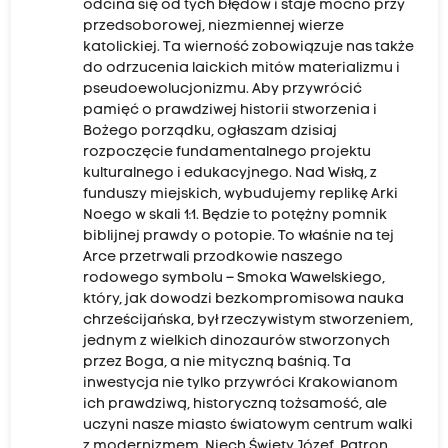
odcina się od tych błędów i staje mocno przy
przedsoborowej, niezmiennej wierze
katolickiej. Ta wierność zobowiązuje nas także
do odrzucenia laickich mitów materializmu i
pseudoewolucjonizmu. Aby przywrócić
pamięć o prawdziwej historii stworzenia i
Bożego porządku, ogłaszam dzisiaj
rozpoczęcie fundamentalnego projektu
kulturalnego i edukacyjnego. Nad Wisłą, z
funduszy miejskich, wybudujemy replikę Arki
Noego w skali 1:1. Będzie to potężny pomnik
biblijnej prawdy o potopie. To właśnie na tej
Arce przetrwali przodkowie naszego
rodowego symbolu – Smoka Wawelskiego,
który, jak dowodzi bezkompromisowa nauka
chrześcijańska, był rzeczywistym stworzeniem,
jednym z wielkich dinozaurów stworzonych
przez Boga, a nie mityczną baśnią. Ta
inwestycja nie tylko przywróci Krakowianom
ich prawdziwą, historyczną tożsamość, ale
uczyni nasze miasto światowym centrum walki
z modernizmem. Niech Święty Józef, Patron