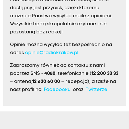
Pod każdym materiałem na naszej stronie
dostępny jest przycisk, dzięki któremu
możecie Państwo wysyłać maile z opiniami.
Wszystkie będą skrupulatnie czytane i nie
pozostaną bez reakcji.
Opinie można wysyłać też bezpośrednio na
adres
opinie@radiokrakow.pl
Zapraszamy również do kontaktu z nami
poprzez SMS -
4080
, telefonicznie (
12 200 33 33
– antena,
12 630 60 00
– recepcja), a także na
nasz profil na
Facebooku
oraz
Twitterze