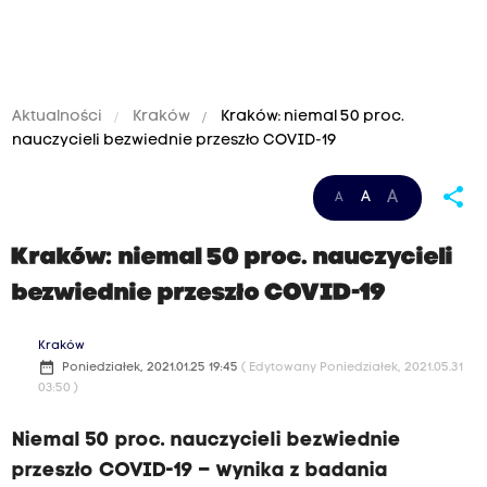
Aktualności
Kraków
Kraków: niemal 50 proc.
nauczycieli bezwiednie przeszło COVID-19
share
A
A
A
Kraków: niemal 50 proc. nauczycieli
bezwiednie przeszło COVID-19
Kraków
date_range
Poniedziałek, 2021.01.25 19:45
( Edytowany Poniedziałek, 2021.05.31
03:50 )
Niemal 50 proc. nauczycieli bezwiednie
przeszło COVID-19 – wynika z badania