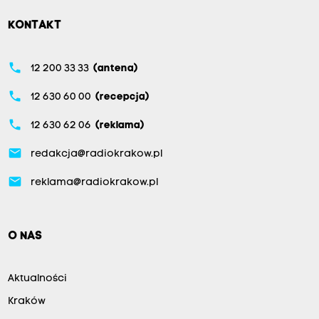
KONTAKT
phone
12 200 33 33
(antena)
phone
12 630 60 00
(recepcja)
phone
12 630 62 06
(reklama)
email
redakcja@radiokrakow.pl
email
reklama@radiokrakow.pl
O NAS
Aktualności
Kraków