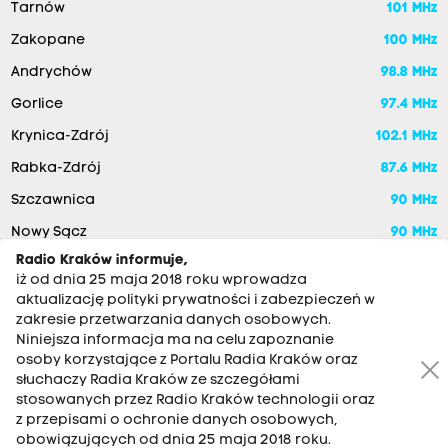
Tarnów
101 MHz
Zakopane
100 MHz
Andrychów
98.8 MHz
Gorlice
97.4 MHz
Krynica-Zdrój
102.1 MHz
Rabka-Zdrój
87.6 MHz
Szczawnica
90 MHz
Nowy Sącz
90 MHz
Radio Kraków informuje,
iż od dnia 25 maja 2018 roku wprowadza
aktualizację polityki prywatności i zabezpieczeń w
zakresie przetwarzania danych osobowych.
Niniejsza informacja ma na celu zapoznanie
osoby korzystające z Portalu Radia Kraków oraz
słuchaczy Radia Kraków ze szczegółami
stosowanych przez Radio Kraków technologii oraz
RADIO KRAKÓW SA. Aleja Juliusza Słowackiego 22, 30-007
z przepisami o ochronie danych osobowych,
Kraków
obowiązujących od dnia 25 maja 2018 roku.