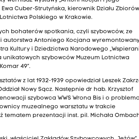
y wernisaż wystawy „Antoni Kocjan i jego
 Ewa Cuber-Strutyńska, kierownik Działu Zbiorów
otnictwa Polskiego w Krakowie.
ych bohaterów spotkania, czyli szybowców, ze
ji autorstwa Antoniego Kocjana wyremontowan
ra Kultury i Dziedzictwa Narodowego „Wspieran
ja unikatowych szybowców Muzeum Lotnictwa
 Komar 49”.
tatów z lat 1932-1939 opowiedział Leszek Zakrz
ddział Nowy Sącz. Następnie dr hab. Krzysztof
renowacji szybowca WWS Wrona Bis i o problem
acownicy muzealnego warsztatu w trakcie
 tematem prezentacji inst. pil. Michała Ombac
rski, właściciel Zakładów Szybowcowych „Jeżów”,