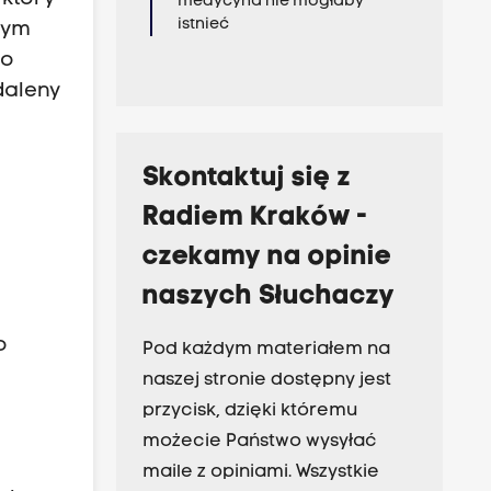
medycyna nie mogłaby
istnieć
nym
go
daleny
Skontaktuj się z
Radiem Kraków -
czekamy na opinie
naszych Słuchaczy
o
Pod każdym materiałem na
naszej stronie dostępny jest
przycisk, dzięki któremu
możecie Państwo wysyłać
maile z opiniami. Wszystkie