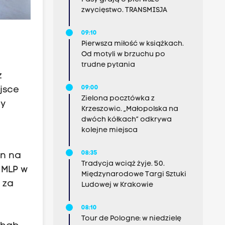
zwycięstwo. TRANSMISJA
09:10
Pierwsza miłość w książkach.
Od motyli w brzuchu po
trudne pytania
z
09:00
ejsce
Zielona pocztówka z
zy
Krzeszowic. „Małopolska na
dwóch kółkach” odkrywa
kolejne miejsca
08:35
on na
Tradycja wciąż żyje. 50.
 MLP w
Międzynarodowe Targi Sztuki
 za
Ludowej w Krakowie
08:10
Tour de Pologne: w niedzielę