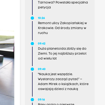
Tarnowa? Powstała specjalna
petycja
10:26
Remont ulicy Zakopiańskiej w
Krakowie. Od środy zmiany w
ruchu
09:42
Duża planetoida zbliży się do
Ziemi. To jej najbliższy przelot
od wielu lat
09:40
"Nauka jest wszędzie.
Wystarczy zacząć pytać” –
Adam Mirek o książkach, które
oswajają dzieci z nauką
09:16
Pasy grają o pierwsze