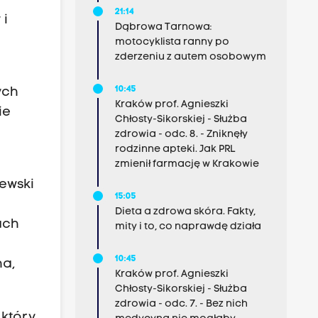
21:14
 i
Dąbrowa Tarnowa:
motocyklista ranny po
zderzeniu z autem osobowym
10:45
ych
Kraków prof. Agnieszki
ie
Chłosty-Sikorskiej - Służba
zdrowia - odc. 8. - Zniknęły
rodzinne apteki. Jak PRL
zmienił farmację w Krakowie
ewski
15:05
Dieta a zdrowa skóra. Fakty,
ach
mity i to, co naprawdę działa
10:45
ha,
Kraków prof. Agnieszki
Chłosty-Sikorskiej - Służba
zdrowia - odc. 7. - Bez nich
 który