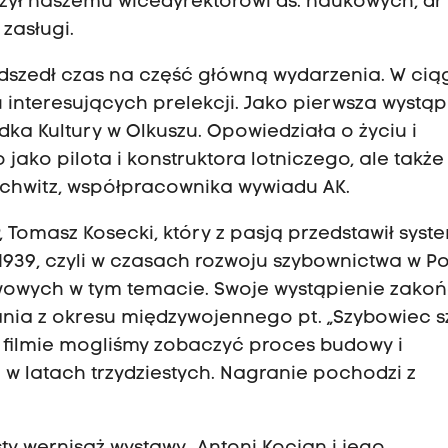
czył naszemu wicedyrektorowi ds. naukowych, dr
zasługi.
dszedł czas na część główną wydarzenia. W cią
interesujących prelekcji. Jako pierwsza wystąp
dka Kultury w Olkuszu. Opowiedziała o życiu i
 jako pilota i konstruktora lotniczego, ale także
chwitz, współpracownika wywiadu AK.
 Tomasz Kosecki, który z pasją przedstawił syst
939, czyli w czasach rozwoju szybownictwa w Po
wowych w tym temacie. Swoje wystąpienie zakoń
nia z okresu międzywojennego pt. „Szybowiec s
m filmie mogliśmy zobaczyć proces budowy i
 latach trzydziestych. Nagranie pochodzi z