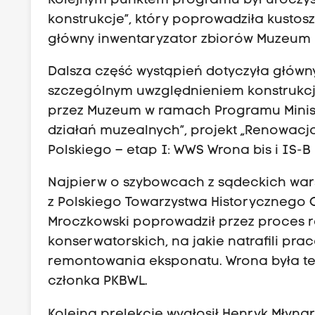
Kolejnym punktem programu był uroczyst
n
konstrukcje”, który poprowadziła kustosz
s
główny inwentaryzator zbiorów Muzeum L
t
r
Dalsza część wystąpień dotyczyła główn
u
szczególnym uwzględnieniem konstrukc
k
przez Muzeum w ramach Programu Minist
c
działań muzealnych”, projekt „Renowac
j
Polskiego – etap I: WWS Wrona bis i IS-B
e
Najpierw o szybowcach z sądeckich warsz
"
z Polskiego Towarzystwa Historycznego O
Mroczkowski poprowadził przez proces 
konserwatorskich, na jakie natrafili pr
remontowania eksponatu. Wrona była też
członka PKBWL.
Kolejną prelekcję wygłosił Henryk Młyna