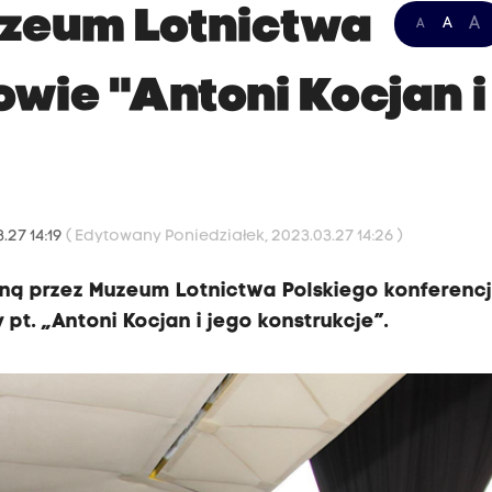
uzeum Lotnictwa
A
A
A
wie "Antoni Kocjan i
.27 14:19
( Edytowany Poniedziałek, 2023.03.27 14:26 )
aną przez Muzeum Lotnictwa Polskiego konferenc
t. „Antoni Kocjan i jego konstrukcje”.