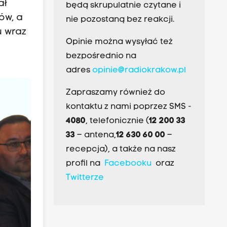
ał
będą skrupulatnie czytane i
ów, a
nie pozostaną bez reakcji.
u wraz
Opinie można wysyłać też
bezpośrednio na
adres
opinie@radiokrakow.pl
Zapraszamy również do
kontaktu z nami poprzez SMS -
4080
, telefonicznie (
12 200 33
33
– antena,
12 630 60 00
–
recepcja), a także na nasz
profil na
Facebooku
oraz
Twitterze