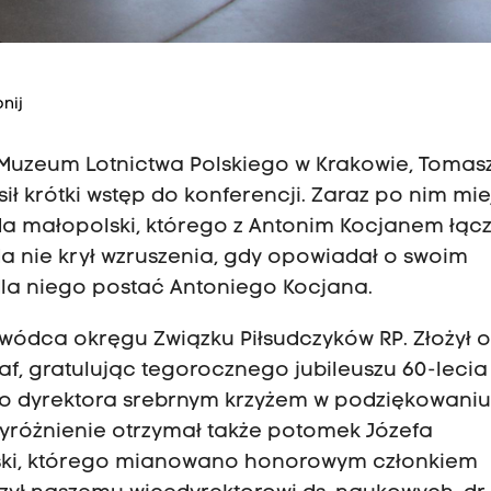
nij
r Muzeum Lotnictwa Polskiego w Krakowie, Tomas
sił krótki wstęp do konferencji. Zaraz po nim mi
a małopolski, którego z Antonim Kocjanem łąc
da nie krył wzruszenia, gdy opowiadał o swoim
 dla niego postać Antoniego Kocjana.
owódca okręgu Związku Piłsudczyków RP. Złożył 
f, gratulując tegorocznego jubileuszu 60-lecia
o dyrektora srebrnym krzyżem w podziękowaniu
 Wyróżnienie otrzymał także potomek Józefa
dski, którego mianowano honorowym członkiem