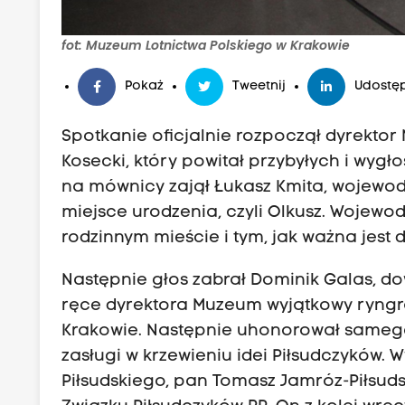
e
g
fot: Muzeum Lotnictwa Polskiego w Krakowie
o
w
Pokaż
Tweetnij
Udostęp
K
Spotkanie oficjalnie rozpoczął dyrekto
r
Kosecki, który powitał przybyłych i wygło
a
na mównicy zajął Łukasz Kmita, wojewod
k
miejsce urodzenia, czyli Olkusz. Wojewo
o
rodzinnym mieście i tym, jak ważna jest
w
i
Następnie głos zabrał Dominik Galas, d
e
ręce dyrektora Muzeum wyjątkowy ryngra
"
Krakowie. Następnie uhonorował sameg
A
zasługi w krzewieniu idei Piłsudczyków.
n
Piłsudskiego, pan Tomasz Jamróz-Piłsu
t