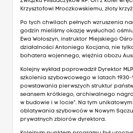
Związku Piłsudczyków RP. On z kolei wrę
o
Krzysztofowi Mroczkowskiemu, złoty krzyż 
n
i
Po tych chwilach pełnych wzruszenia na
K
godzin mieliśmy okazję wysłuchać ośmiu 
o
Ewa Wołoszyn, instruktor Miejskiego Ośro
c
działalności Antoniego Kocjana, nie tylko
j
bohatera wojennego, więźnia obozu Aus
a
Kolejny wykład poprowadził Dyrektor MLP,
n
szkolenia szybowcowego w latach 1930-1
i
powstawania pierwszych struktur państ
j
seansem krótkiego, archiwalnego nagra
e
w budowie i w locie”. Na tym unikatowy
g
oblatywania szybowców w Nowym Sączu w
o
prywatnych zbiorów dyrektora.
k
o