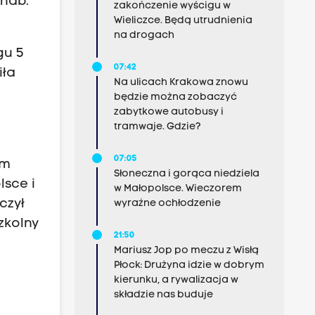
 hab.
zakończenie wyścigu w
Wieliczce. Będą utrudnienia
na drogach
gu 5
07:42
iła
Na ulicach Krakowa znowu
będzie można zobaczyć
zabytkowe autobusy i
tramwaje. Gdzie?
07:05
em
Słoneczna i gorąca niedziela
lsce i
w Małopolsce. Wieczorem
czył
wyraźne ochłodzenie
zkolny
21:50
Mariusz Jop po meczu z Wisłą
Płock: Drużyna idzie w dobrym
kierunku, a rywalizacja w
składzie nas buduje