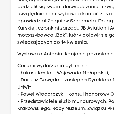
podzielił się swoim doświadczeniem zw
uwzględnieniem szybowca Komar, zaś o 
opowiedział Zbigniew Szeremeta. Drugą
Karskiej, członkini zarządu JB Aviation 
motoszybowca „Bąk”, który pojawił się g
zwiedzających do 14 kwietnia.
Wystawa o Antonim Kocjanie pozostanie n
Gośćmi wydarzenia byli m.in.:
- Łukasz Kmita – Wojewoda Małopolski;
- Dariusz Gawęda – zastępca Dyrektora
UMWM;
- Paweł Włodarczyk – konsul honorowy C
- Przedstawiciele służb mundurowych, Pol
Krakowskiego, Rady Muzeum, Związku Piłs