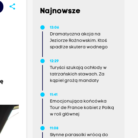
share
Najnowsze
13:06
Dramatyczna akcja na
Jeziorze Rożnowskim. Ktoś
spadł ze skutera wodnego
12:29
Turyści szukają ochłody w
tatrzańskich stawach. Za
kąpiel grożą mandaty
ję
11:41
Emocjonująca końcówka
Tour de France kobiet z Polką
w roli głównej
11:08
Słynne parasolki wrócą do