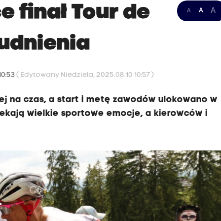
e finał Tour de
A
A
A
rudnienia
10:53
( Edytowany Niedziela, 2025.08.10 10:57 )
nej na czas, a start i metę zawodów ulokowano w
zekają wielkie sportowe emocje, a kierowców i