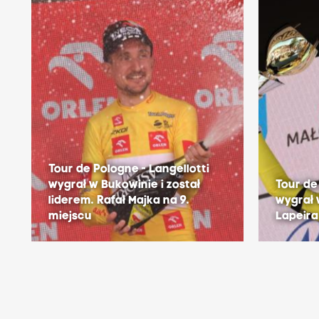
Tour de Pologne - Langellotti
wygrał w Bukowinie i został
Tour de
liderem. Rafał Majka na 9.
wygrał 
miejscu
Lapeira