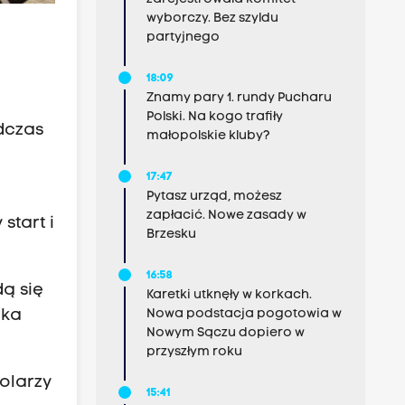
wyborczy. Bez szyldu
partyjnego
18:09
Znamy pary 1. rundy Pucharu
Polski. Na kogo trafiły
dczas
małopolskie kluby?
17:47
Pytasz urząd, możesz
zapłacić. Nowe zasady w
start i
Brzesku
16:58
dą się
Karetki utknęły w korkach.
zka
Nowa podstacja pogotowia w
Nowym Sączu dopiero w
przyszłym roku
olarzy
15:41