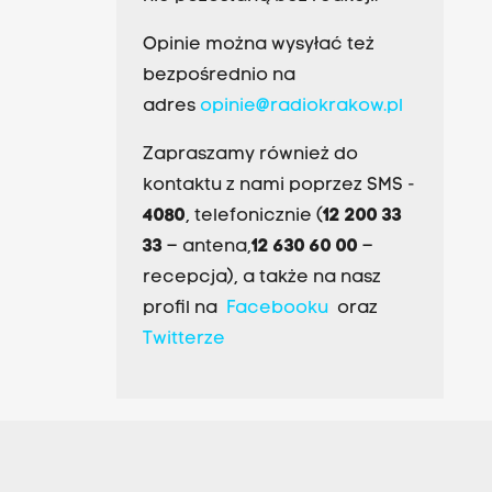
Opinie można wysyłać też
bezpośrednio na
adres
opinie@radiokrakow.pl
Zapraszamy również do
kontaktu z nami poprzez SMS -
4080
, telefonicznie (
12 200 33
33
– antena,
12 630 60 00
–
recepcja), a także na nasz
profil na
Facebooku
oraz
Twitterze