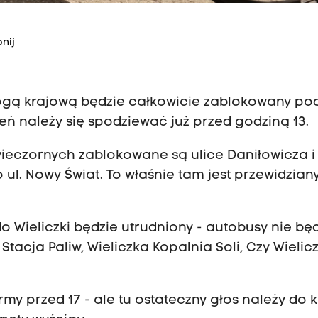
nij
rogą krajową będzie całkowicie zablokowany po
ń należy się spodziewać już przed godziną 13.
wieczornych zablokowane są ulice Daniłowicza i
. Nowy Świat. To właśnie tam jest przewidziany 
o Wieliczki będzie utrudniony - autobusy nie bę
tacja Paliw, Wieliczka Kopalnia Soli, Czy Wielic
 przed 17 - ale tu ostateczny głos należy do k