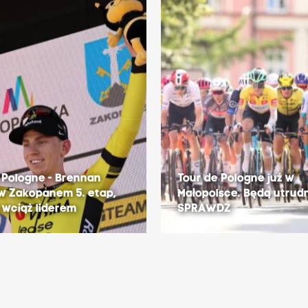
 Pologne - Brennan
Tour de Pologne już w
w Zakopanem 5. etap,
Małopolsce. Będą utrudn
 wciąż liderem
SPRAWDŹ