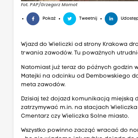
Fot. PAP/Grzegorz Momot
Pokaż
Tweetnij
Udostęp
Wjazd do Wieliczki od strony Krakowa d
trwania zawodów. Tu poważnych utrudnie
Natomiast już teraz do późnych godzin 
Matejki na odcinku od Dembowskiego do ul
meta zawodów.
Dzisiaj też dojazd komunikacją miejską d
zatrzymywać m.in. na stacjach Wieliczka S
Cmentarz czy Wieliczka Solne miasto.
Wszystko powinno zacząć wracać do normy