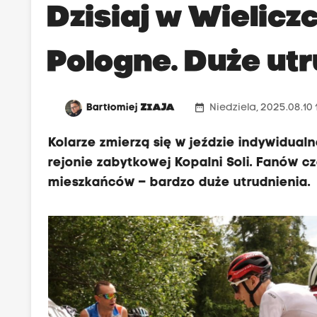
Dzisiaj w Wieliczc
Pologne. Duże ut
date_range
Bartłomiej
ZIAJA
Niedziela, 2025.08.10 
Kolarze zmierzą się w jeździe indywidual
rejonie zabytkowej Kopalni Soli. Fanów c
mieszkańców – bardzo duże utrudnienia.