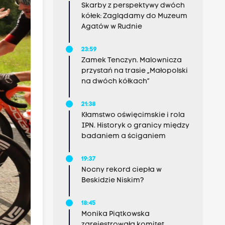
Skarby z perspektywy dwóch
kółek: Zaglądamy do Muzeum
Agatów w Rudnie
23:59
Zamek Tenczyn. Malownicza
przystań na trasie „Małopolski
na dwóch kółkach”
21:38
Kłamstwo oświęcimskie i rola
IPN. Historyk o granicy między
badaniem a ściganiem
19:37
Nocny rekord ciepła w
Beskidzie Niskim?
18:45
Monika Piątkowska
zarejestrowała komitet