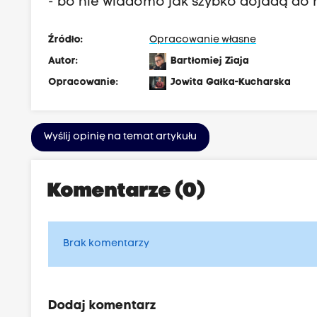
- bo nie wiadomo jak szybko dojadą do 
Źródło:
Opracowanie własne
Autor:
Bartłomiej Ziaja
Opracowanie:
Jowita Gałka-Kucharska
Wyślij opinię na temat artykułu
Komentarze (0)
Brak komentarzy
Dodaj komentarz