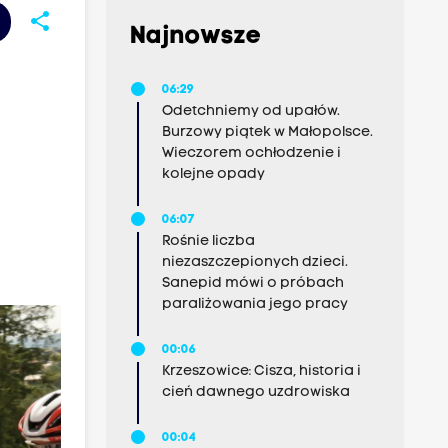
share
Najnowsze
06:29
Odetchniemy od upałów.
Burzowy piątek w Małopolsce.
Wieczorem ochłodzenie i
kolejne opady
06:07
Rośnie liczba
niezaszczepionych dzieci.
Sanepid mówi o próbach
paraliżowania jego pracy
00:06
Krzeszowice: Cisza, historia i
cień dawnego uzdrowiska
00:04