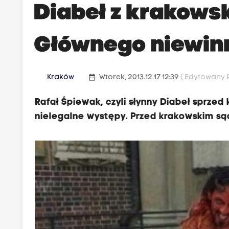
Diabeł z krakows
Głównego niewin
date_range
Kraków
Wtorek, 2013.12.17 12:39
( Edytowany P
Rafał Śpiewak, czyli słynny Diabeł sprzed
nielegalne występy. Przed krakowskim są