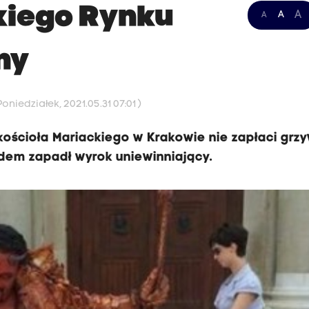
kiego Rynku
A
A
A
ny
oniedziałek, 2021.05.31 07:01 )
 kościoła Mariackiego w Krakowie nie zapłaci grz
dem zapadł wyrok uniewinniający.