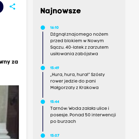
share
Najnowsze
16:10
Dźgnął znajomego nożem
przed blokiem w Nowym
Sączu. 40-latek z zarzutem
usiłowania zabójstwa
ywny za
15:49
„Hura, hura, hura!” Szósty
rower jedzie do pani
Małgorzaty z Krakowa
15:44
Tarnów: Woda zalała ulice i
posesje. Ponad 50 interwencji
po burzach
15:07