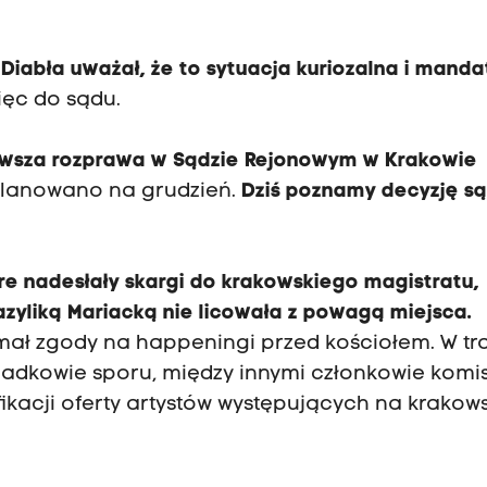
.
 Diabła uważał, że to sytuacja kuriozalna i mand
ięc do sądu.
rwsza rozprawa w Sądzie Rejonowym w Krakowie
aplanowano na grudzień.
Dziś poznamy decyzję są
óre nadesłały skargi do krakowskiego magistratu,
yliką Mariacką nie licowała z powagą miejsca.
ymał zgody na happeningi przed kościołem. W tr
wiadkowie sporu, między innymi członkowie komis
ikacji oferty artystów występujących na krakow