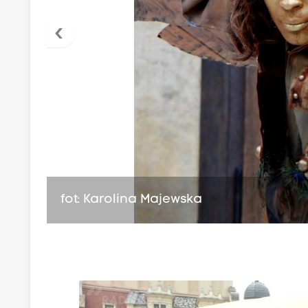
‹
fot: Karolina Majewska