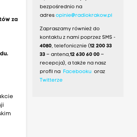
bezpośrednio na
adres
opinie@radiokrakow.pl
atów za
Zapraszamy również do
kontaktu z nami poprzez SMS -
4080
, telefonicznie (
12 200 33
du.
33
– antena,
12 630 60 00
–
recepcja), a także na nasz
profil na
Facebooku
oraz
Twitterze
akcie
ji
skim