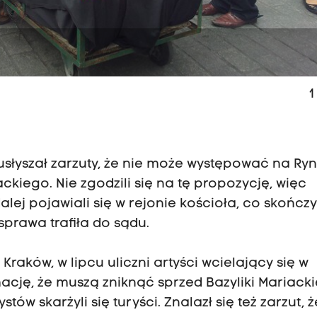
1
ł usłyszał zarzuty, że nie może występować na Ryn
ackiego. Nie zgodzili się na tę propozycję, więc
lej pojawiali się w rejonie kościoła, co skończy
sprawa trafiła do sądu.
Kraków, w lipcu uliczni artyści wcielający się w
mację, że muszą zniknąć sprzed Bazyliki Mariacki
tów skarżyli się turyści. Znalazł się też zarzut, ż