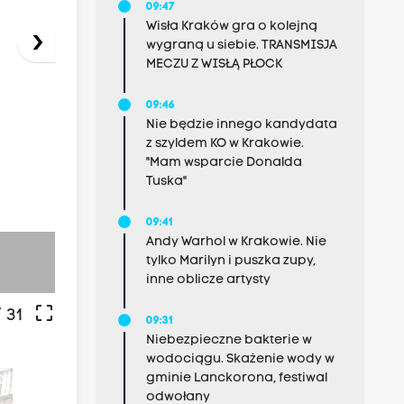
09:47
Wisła Kraków gra o kolejną
›
wygraną u siebie. TRANSMISJA
MECZU Z WISŁĄ PŁOCK
09:46
Nie będzie innego kandydata
z szyldem KO w Krakowie.
"Mam wsparcie Donalda
Tuska"
09:41
Andy Warhol w Krakowie. Nie
fot: Karolina Majewska
tylko Marilyn i puszka zupy,
inne oblicze artysty
crop_free
 31
09:31
Niebezpieczne bakterie w
wodociągu. Skażenie wody w
gminie Lanckorona, festiwal
odwołany