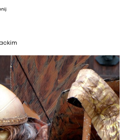
nij
iackim