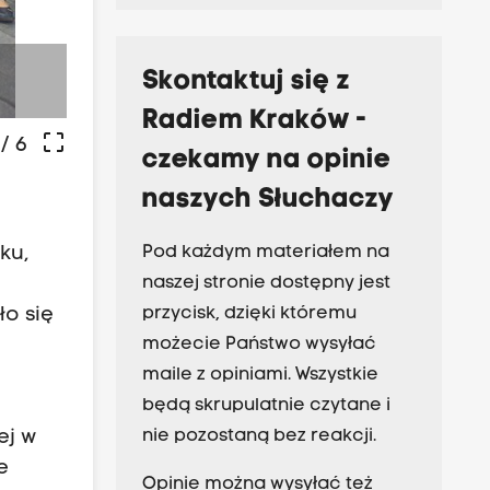
Skontaktuj się z
-
Radiem Kraków -
crop_free
/ 6
czekamy na opinie
naszych Słuchaczy
Pod każdym materiałem na
ku,
naszej stronie dostępny jest
przycisk, dzięki któremu
ło się
możecie Państwo wysyłać
maile z opiniami. Wszystkie
będą skrupulatnie czytane i
nie pozostaną bez reakcji.
ej w
e
Opinie można wysyłać też