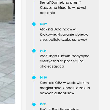
Serial "Domek na prerii".
Klasyczna historia w nowej
odsłonie
14:39
Atak na Ukraińców w
Krakowie. Nagranie obiegło
sieć, policja szuka sprawcy
14:31
Prof. Inga Ludwin: Medycyna
estetyczna to procedura
okaleczająca
14:30
Kontrola CBA w wadowickim
magistracie. Chodzi o zakup
nowych autobusów
13:51
Spór o Fort Bronowice.