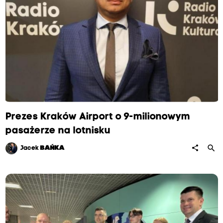
Prezes Kraków Airport o 9-milionowym
pasażerze na lotnisku
search
share
Jacek
BAŃKA