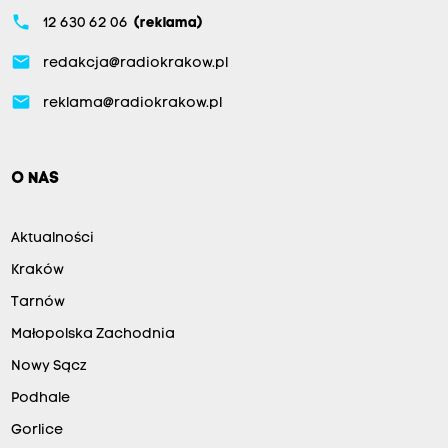
phone
12 630 62 06
(reklama)
email
redakcja@radiokrakow.pl
email
reklama@radiokrakow.pl
O NAS
Aktualności
Kraków
Tarnów
Małopolska Zachodnia
Nowy Sącz
Podhale
Gorlice