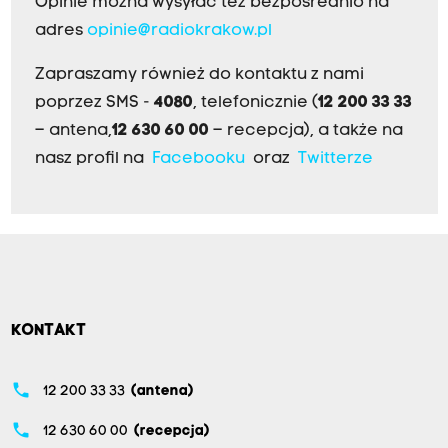
Opinie można wysyłać też bezpośrednio na
adres
opinie@radiokrakow.pl
Zapraszamy również do kontaktu z nami
poprzez SMS -
4080
, telefonicznie (
12 200 33 33
– antena,
12 630 60 00
– recepcja), a także na
nasz profil na
Facebooku
oraz
Twitterze
KONTAKT
phone
12 200 33 33
(antena)
phone
12 630 60 00
(recepcja)