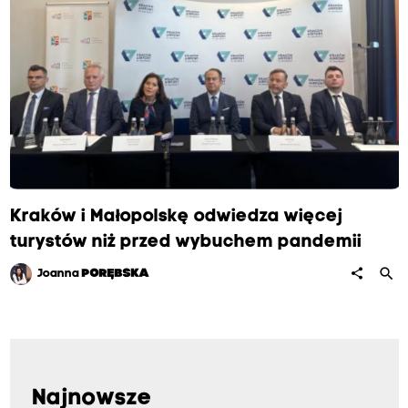
Kraków i Małopolskę odwiedza więcej
turystów niż przed wybuchem pandemii
search
share
Joanna
PORĘBSKA
Najnowsze