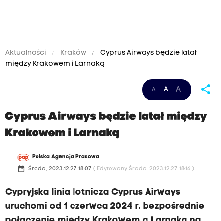
Aktualności
Kraków
Cyprus Airways będzie latał
między Krakowem i Larnaką
share
A
A
A
Cyprus Airways będzie latał między
Krakowem i Larnaką
Polska Agencja Prasowa
date_range
Środa, 2023.12.27 18:07
( Edytowany Środa, 2023.12.27 18:16 )
Cypryjska linia lotnicza Cyprus Airways
uruchomi od 1 czerwca 2024 r. bezpośrednie
połączenie między Krakowem a Larnaką na