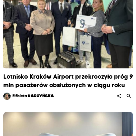
Lotnisko Kraków Airport przekroczyło próg 9
mln pasażerów obsłużonych w ciągu roku
search
share
Elżbieta
RACZYŃSKA