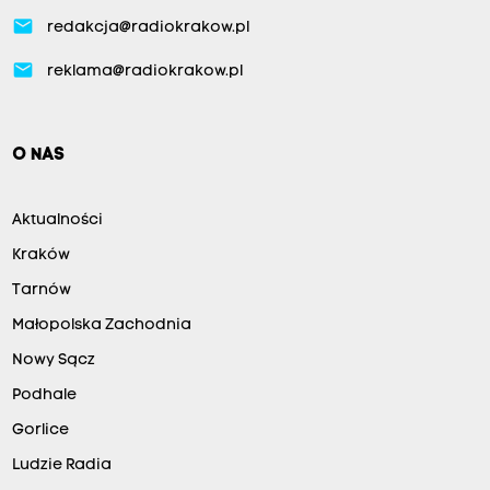
email
redakcja@radiokrakow.pl
email
reklama@radiokrakow.pl
O NAS
Aktualności
Kraków
Tarnów
Małopolska Zachodnia
Nowy Sącz
Podhale
Gorlice
Ludzie Radia