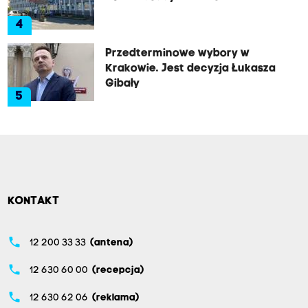
4
Przedterminowe wybory w
Krakowie. Jest decyzja Łukasza
Gibały
5
KONTAKT
phone
12 200 33 33
(antena)
phone
12 630 60 00
(recepcja)
phone
12 630 62 06
(reklama)