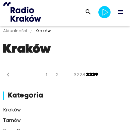
search
menu
Aktualności
Kraków
Kraków
chevron_left
1
2
3228
3229
...
Kategoria
Kraków
Tarnów