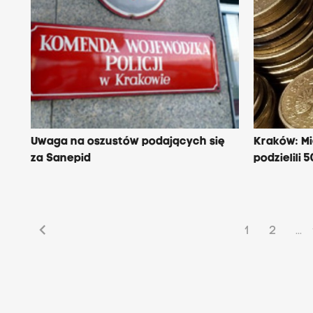
Uwaga na oszustów podających się
Kraków: Mi
za Sanepid
podzielili 
chevron_left
1
2
...