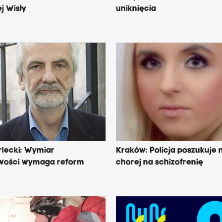
j Wisły
uniknięcia
erlecki: Wymiar
Kraków: Policja poszukuje 
iwości wymaga reform
chorej na schizofrenię