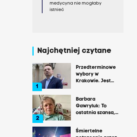
medycyna nie mogłaby
istnieć
Najchętniej czytane
Przedterminowe
wybory w
Krakowie. Jest
1
decyzja Łukasza
Gibały
Barbara
Gawryluk: To
ostatnia szansa,
2
by opowiedzieć o
tej okrutnej
Śmiertelne
chorobie