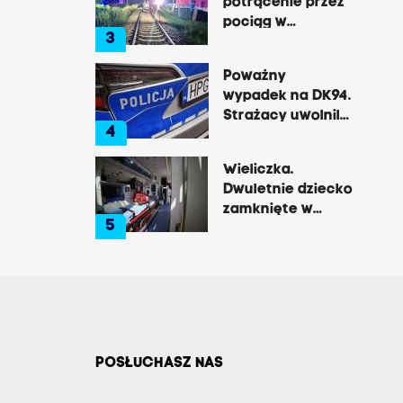
potrącenie przez
pociąg w
3
Rzozowie.
Utrudnienia na
Poważny
trasie do Krakowa
wypadek na DK94.
Strażacy uwolnili
4
zakleszczonego
kierowcę
Wieliczka.
Dwuletnie dziecko
zamknięte w
5
nagrzanym aucie,
matka była na
zakupach
POSŁUCHASZ NAS