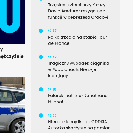
Trzęsienie ziemi przy Kałuży.
David Amdurer rezygnuje z
funkcji wiceprezesa Cracovii
18:37
Polka trzecia na etapie Tour
de France
cy
mężczyźnie
17:52
Tragiczny wypadek ciągnika
w Podolanach. Nie żyje
kierujący
17:10
Kolarski hat-trick Jonathana
Milana!
15:55
Niecodzienny list do GDDKiA.
Autorka skarży się na pomiar