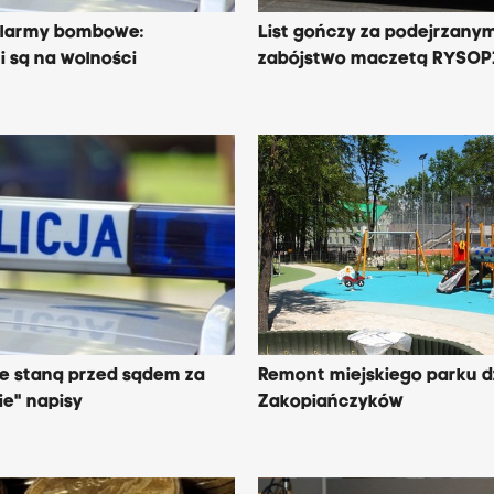
alarmy bombowe:
List gończy za podejrzany
 są na wolności
zabójstwo maczetą RYSOP
ze staną przed sądem za
Remont miejskiego parku dz
ie" napisy
Zakopiańczyków