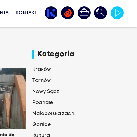
NIA
KONTAKT
Kategoria
Kraków
Tarnów
Nowy Sącz
Podhale
Małopolska zach.
Gorlice
 nie do
Kultura