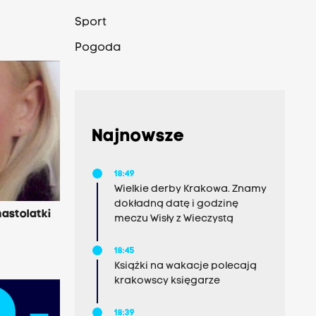
Sport
Pogoda
Najnowsze
18:49
Wielkie derby Krakowa. Znamy
dokładną datę i godzinę
nastolatki
meczu Wisły z Wieczystą
18:45
Książki na wakacje polecają
krakowscy księgarze
18:39