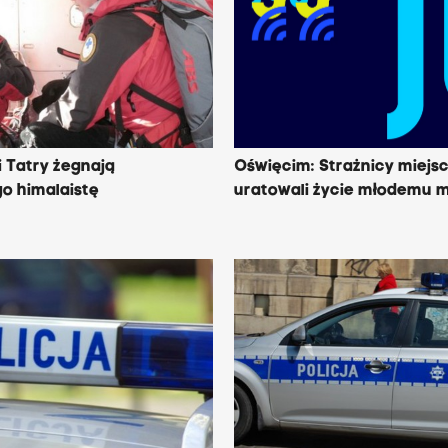
 Tatry żegnają
Oświęcim: Strażnicy miejs
o himalaistę
uratowali życie młodemu 