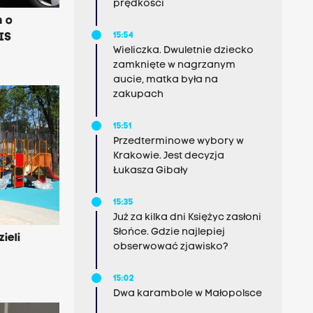
prędkości
m o
15:54
IS
Wieliczka. Dwuletnie dziecko
zamknięte w nagrzanym
aucie, matka była na
zakupach
15:51
Przedterminowe wybory w
Krakowie. Jest decyzja
Łukasza Gibały
15:35
Już za kilka dni Księżyc zasłoni
Słońce. Gdzie najlepiej
ieli
obserwować zjawisko?
15:02
Dwa karambole w Małopolsce