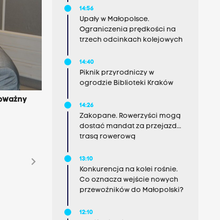
14:56
Upały w Małopolsce.
Ograniczenia prędkości na
trzech odcinkach kolejowych
14:40
Piknik przyrodniczy w
ogrodzie Biblioteki Kraków
 poważny
14:26
Zakopane. Rowerzyści mogą
dostać mandat za przejazd...
trasą rowerową
chevron_right
13:10
Konkurencja na kolei rośnie.
Co oznacza wejście nowych
przewoźników do Małopolski?
12:10