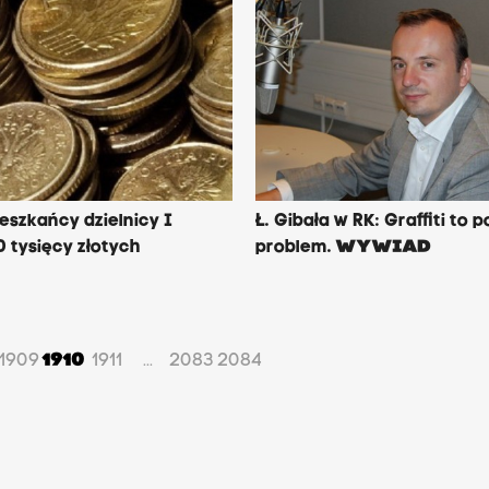
eszkańcy dzielnicy I
Ł. Gibała w RK: Graffiti to
50 tysięcy złotych
problem.
WYWIAD
1909
1910
1911
2083
2084
...