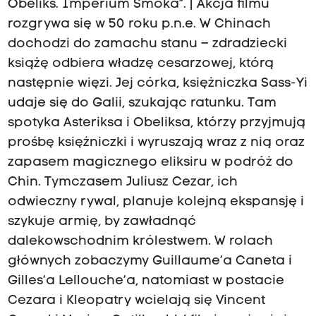
Obeliks. Imperium Smoka”. | Akcja filmu
rozgrywa się w 50 roku p.n.e. W Chinach
dochodzi do zamachu stanu – zdradziecki
książę odbiera władzę cesarzowej, którą
następnie więzi. Jej córka, księżniczka Sass-Yi
udaje się do Galii, szukając ratunku. Tam
spotyka Asteriksa i Obeliksa, którzy przyjmują
prośbę księżniczki i wyruszają wraz z nią oraz
zapasem magicznego eliksiru w podróż do
Chin. Tymczasem Juliusz Cezar, ich
odwieczny rywal, planuje kolejną ekspansję i
szykuje armię, by zawładnąć
dalekowschodnim królestwem. W rolach
głównych zobaczymy Guillaume’a Caneta i
Gilles’a Lellouche’a, natomiast w postacie
Cezara i Kleopatry wcielają się Vincent