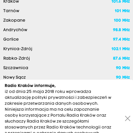
Kraków
101.6 MHz
Tarnów
101 MHz
Zakopane
100 MHz
Andrychów
98.8 MHz
Gorlice
97.4 MHz
Krynica-Zdrój
102.1 MHz
Rabka-Zdrój
87.6 MHz
Szczawnica
90 MHz
Nowy Sącz
90 MHz
Radio Kraków informuje,
iż od dnia 25 maja 2018 roku wprowadza
aktualizację polityki prywatności i zabezpieczeń w
zakresie przetwarzania danych osobowych.
Niniejsza informacja ma na celu zapoznanie
osoby korzystające z Portalu Radia Kraków oraz
słuchaczy Radia Kraków ze szczegółami
stosowanych przez Radio Kraków technologii oraz
RADIO KRAKÓW SA. Aleja Juliusza Słowackiego 22, 30-007