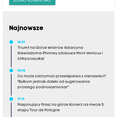
DODAJ KOMENTARZ
Najnowsze
18:23
Triumf na Górze Wiatrów: Katarzyna
Niewiadoma-Phinney zdobywa Mont Ventoux i
żółtą koszulkę!
18:08
Co może zatrzymać przestępstwa z nienawiści?
"Byłbym jednak daleki od sugerowania
prostego podnoszenia kar"
17:13
Pasjonujący finisz na górze Kocierz na mecie 5.
etapu Tour de Pologne