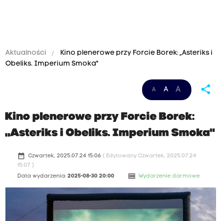
Aktualności
Kino plenerowe przy Forcie Borek: „Asteriks i
Obeliks. Imperium Smoka"
share
A
A
A
Kino plenerowe przy Forcie Borek:
„Asteriks i Obeliks. Imperium Smoka"
date_range
Czwartek, 2025.07.24 15:06
( Edytowany Czwartek, 2025.07.24
15:07 )
money
Data wydarzenia:
2025-08-30 20:00
Wydarzenie darmowe