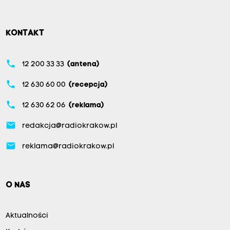
KONTAKT
phone
12 200 33 33
(antena)
phone
12 630 60 00
(recepcja)
phone
12 630 62 06
(reklama)
email
redakcja@radiokrakow.pl
email
reklama@radiokrakow.pl
O NAS
Aktualności