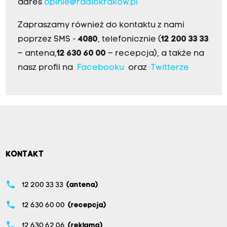
adres
opinie@radiokrakow.pl
Zapraszamy również do kontaktu z nami
poprzez SMS -
4080
, telefonicznie (
12 200 33 33
– antena,
12 630 60 00
– recepcja), a także na
nasz profil na
Facebooku
oraz
Twitterze
KONTAKT
phone
12 200 33 33
(antena)
phone
12 630 60 00
(recepcja)
phone
12 630 62 06
(reklama)