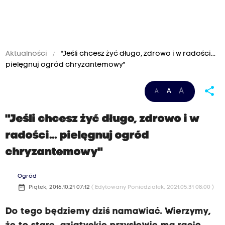
Aktualności
"Jeśli chcesz żyć długo, zdrowo i w radości...
pielęgnuj ogród chryzantemowy"
share
A
A
A
"Jeśli chcesz żyć długo, zdrowo i w
radości... pielęgnuj ogród
chryzantemowy"
Ogród
date_range
Piątek, 2016.10.21 07:12
( Edytowany Poniedziałek, 2021.05.31 08:00 )
Do tego będziemy dziś namawiać. Wierzymy,