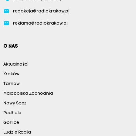
email
redakcja@radiokrakow.pl
email
reklama@radiokrakow.pl
O NAS
Aktualności
Kraków
Tarnów
Małopolska Zachodnia
Nowy Sącz
Podhale
Gorlice
Ludzie Radia