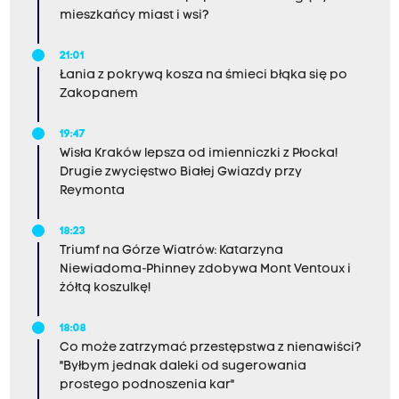
mieszkańcy miast i wsi?
21:01
Łania z pokrywą kosza na śmieci błąka się po
Zakopanem
19:47
Wisła Kraków lepsza od imienniczki z Płocka!
Drugie zwycięstwo Białej Gwiazdy przy
Reymonta
18:23
Triumf na Górze Wiatrów: Katarzyna
Niewiadoma-Phinney zdobywa Mont Ventoux i
żółtą koszulkę!
18:08
Co może zatrzymać przestępstwa z nienawiści?
"Byłbym jednak daleki od sugerowania
prostego podnoszenia kar"