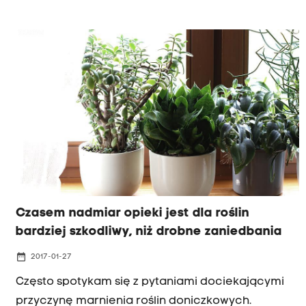
Czasem nadmiar opieki jest dla roślin
bardziej szkodliwy, niż drobne zaniedbania
date_range
2017-01-27
Często spotykam się z pytaniami dociekającymi
przyczynę marnienia roślin doniczkowych.