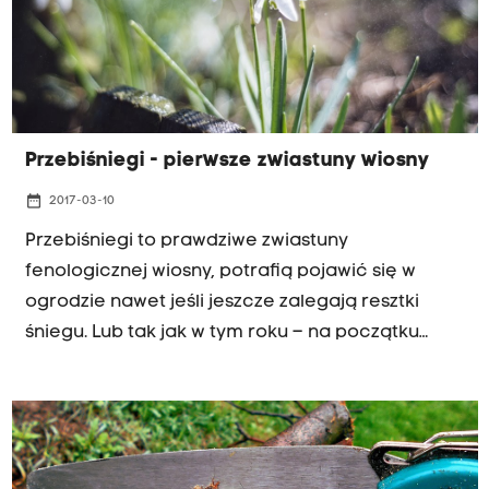
Przebiśniegi - pierwsze zwiastuny wiosny
date_range
2017-03-10
Przebiśniegi to prawdziwe zwiastuny
fenologicznej wiosny, potrafią pojawić się w
ogrodzie nawet jeśli jeszcze zalegają resztki
śniegu. Lub tak jak w tym roku – na początku
marca, kiedy wiosny wypatrujemy już bardzo
intensywnie.