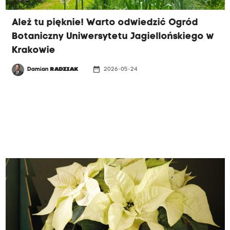
Ależ tu pięknie! Warto odwiedzić Ogród
Botaniczny Uniwersytetu Jagiellońskiego w
Krakowie
date_range
Damian
RADZIAK
2026-05-24