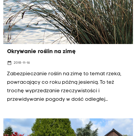
Okrywanie roślin na zimę
date_range
2018-11-16
Zabezpieczanie roślin na zimę to temat rzeka,
powracający co roku późną jesienią. To też
trochę wyprzedzanie rzeczywistości i
przewidywanie pogody w dość odległej
przyszłości, bo w sumie nigdy dokładnie nie
wiadomo czy zima będzie mroźna. Jedno jest w
tym pewne: najgroźniejsze dla roślin w ogrodzie
są bezśnieżne i mroźne zimy z długo