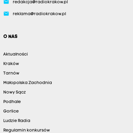
email
redakcja@radiokrakow.pl
email
reklama@radiokrakow.pl
O NAS
Aktualności
Kraków
Tarnów
Małopolska Zachodnia
Nowy Sącz
Podhale
Gorlice
Ludzie Radia
Regulamin konkursów