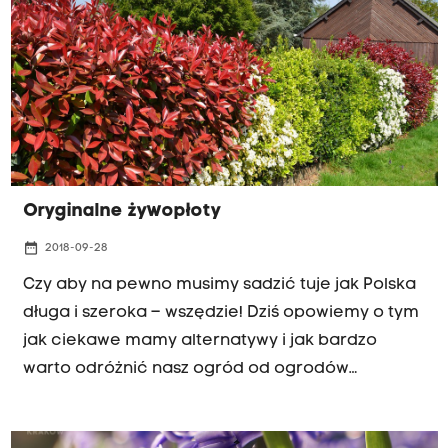
utrzymującym się mrozem, bez okresów odwilży.
Wrażliwsze na mróz rośliny lub te, które w
ogrodzie posadziliśmy niedawno, mogą nie
przetrwać takich warunków, dlatego wcześniej
należy je okryć.
Oryginalne żywopłoty
date_range
2018-09-28
Czy aby na pewno musimy sadzić tuje jak Polska
długa i szeroka – wszędzie! Dziś opowiemy o tym
jak ciekawe mamy alternatywy i jak bardzo
warto odróżnić nasz ogród od ogrodów
sąsiedzkich.