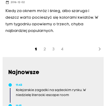
date_range
2016-12-02
Kiedy za oknem mróz i śnieg, albo szaruga i
deszcz warto pocieszyć się kolorami kwiatów. W
tym tygodniu opowiemy o trzech, chyba
najbardziej popularnych.
chevron_right
1
2
3
4
Najnowsze
11:43
Kolejarskie zagadki na sądeckim rynku. W
niedzielę literacki escape room