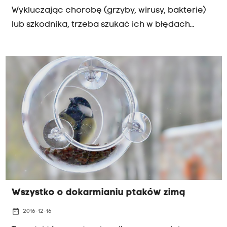
Wykluczając chorobę (grzyby, wirusy, bakterie)
lub szkodnika, trzeba szukać ich w błędach
uprawowych. Czasem nadmiar opieki jest dla
roślin bardziej szkodliwy, niż drobne zaniedbania.
Trzeba umieć znaleźć złoty środek, by nasza
troska o rośliny naprawdę powodowała ich
rozwój. Musimy bowiem zapewnić im
odpowiednie współdziałanie czterech czynników
wzrostowych - wody, światła, temperatury oraz
nawożenia.
Wszystko o dokarmianiu ptaków zimą
date_range
2016-12-16