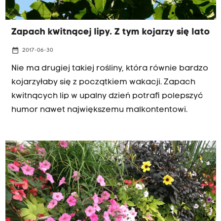
Zapach kwitnącej lipy. Z tym kojarzy się lato
date_range
2017-06-30
Nie ma drugiej takiej rośliny, która równie bardzo
kojarzyłaby się z początkiem wakacji. Zapach
kwitnących lip w upalny dzień potrafi polepszyć
humor nawet największemu malkontentowi.