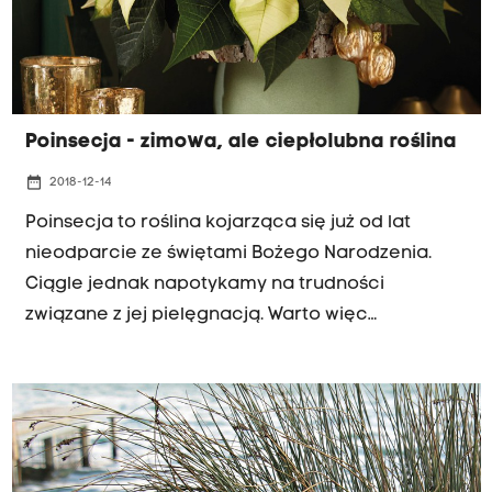
Poinsecja - zimowa, ale ciepłolubna roślina
date_range
2018-12-14
Poinsecja to roślina kojarząca się już od lat
nieodparcie ze świętami Bożego Narodzenia.
Ciągle jednak napotykamy na trudności
związane z jej pielęgnacją. Warto więc
zapamiętać kilka najważniejszych zasad, dzięki
którym będziemy mogli cieszyć się nimi przez
długi czas.