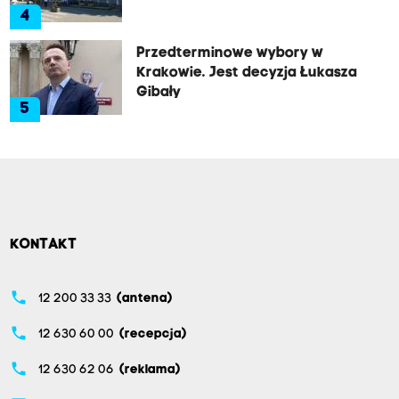
4
Przedterminowe wybory w
Krakowie. Jest decyzja Łukasza
Gibały
5
KONTAKT
phone
12 200 33 33
(antena)
phone
12 630 60 00
(recepcja)
phone
12 630 62 06
(reklama)