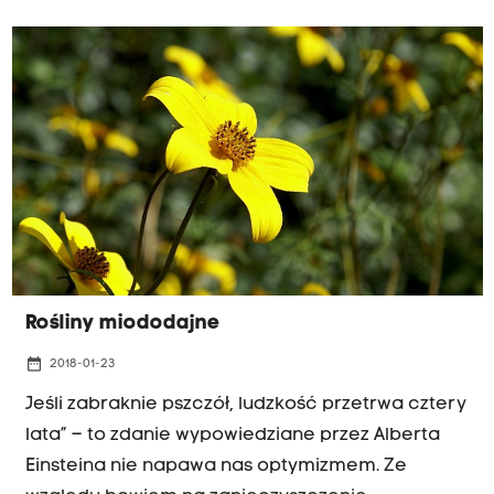
oczami przez jesień i zimę.
Rośliny miododajne
date_range
2018-01-23
Jeśli zabraknie pszczół, ludzkość przetrwa cztery
lata” – to zdanie wypowiedziane przez Alberta
Einsteina nie napawa nas optymizmem. Ze