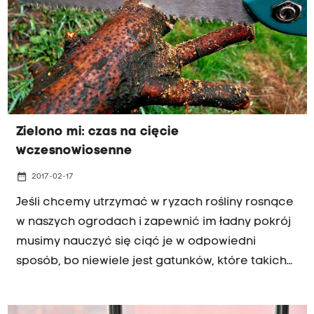
Zielono mi: czas na cięcie
wczesnowiosenne
date_range
2017-02-17
Jeśli chcemy utrzymać w ryzach rośliny rosnące
w naszych ogrodach i zapewnić im ładny pokrój
musimy nauczyć się ciąć je w odpowiedni
sposób, bo niewiele jest gatunków, które takich
interwencji nie wymagają (magnolie,
różaneczniki, ostrokrzewy, azalie, klony