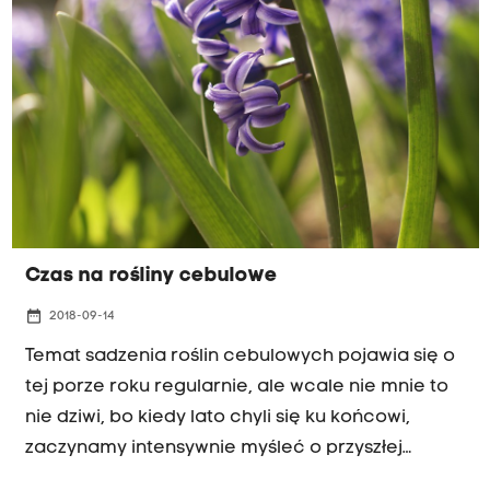
Czas na rośliny cebulowe
date_range
2018-09-14
Temat sadzenia roślin cebulowych pojawia się o
tej porze roku regularnie, ale wcale nie mnie to
nie dziwi, bo kiedy lato chyli się ku końcowi,
zaczynamy intensywnie myśleć o przyszłej
wiośnie, lekko przemykając z zamkniętymi