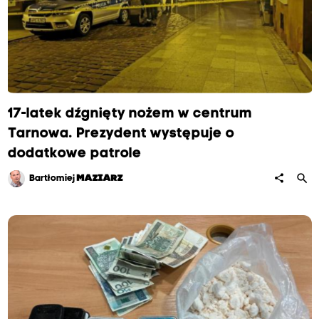
17-latek dźgnięty nożem w centrum
Tarnowa. Prezydent występuje o
dodatkowe patrole
search
share
Bartłomiej
MAZIARZ