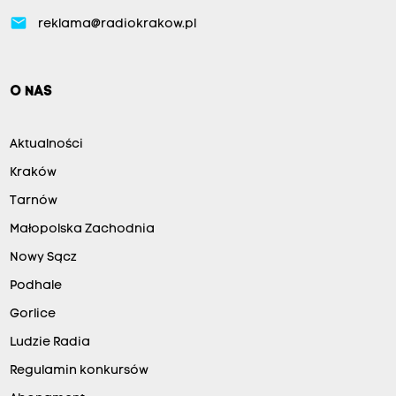
email
reklama@radiokrakow.pl
O NAS
Aktualności
Kraków
Tarnów
Małopolska Zachodnia
Nowy Sącz
Podhale
Gorlice
Ludzie Radia
Regulamin konkursów