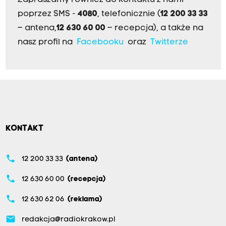
Zapraszamy również do kontaktu z nami
poprzez SMS -
4080
, telefonicznie (
12 200 33 33
– antena,
12 630 60 00
– recepcja), a także na
nasz profil na
Facebooku
oraz
Twitterze
KONTAKT
phone
12 200 33 33
(antena)
phone
12 630 60 00
(recepcja)
phone
12 630 62 06
(reklama)
email
redakcja@radiokrakow.pl