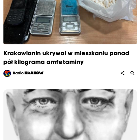
Krakowianin ukrywał w mieszkaniu ponad
pół kilograma amfetaminy
search
share
Radio
KRAKÓW