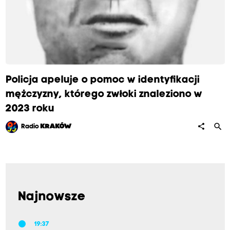
Policja apeluje o pomoc w identyfikacji
mężczyzny, którego zwłoki znaleziono w
2023 roku
search
share
Radio
KRAKÓW
Najnowsze
19:37