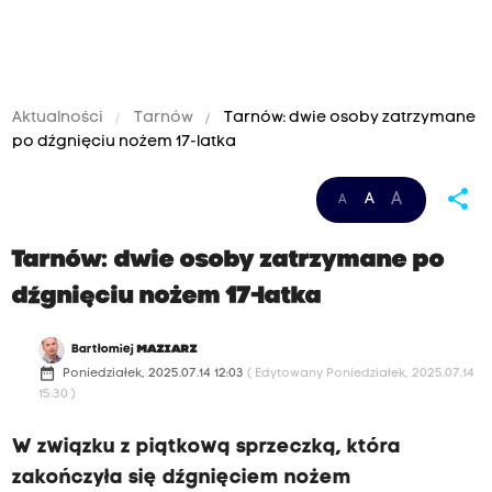
Aktualności
Tarnów
Tarnów: dwie osoby zatrzymane
po dźgnięciu nożem 17-latka
share
A
A
A
Tarnów: dwie osoby zatrzymane po
dźgnięciu nożem 17-latka
Bartłomiej
MAZIARZ
date_range
Poniedziałek, 2025.07.14 12:03
( Edytowany Poniedziałek, 2025.07.14
15:30 )
W związku z piątkową sprzeczką, która
zakończyła się dźgnięciem nożem