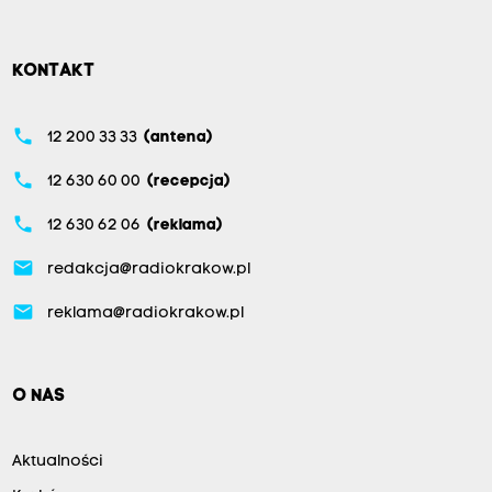
KONTAKT
phone
12 200 33 33
(antena)
phone
12 630 60 00
(recepcja)
phone
12 630 62 06
(reklama)
email
redakcja@radiokrakow.pl
email
reklama@radiokrakow.pl
O NAS
Aktualności