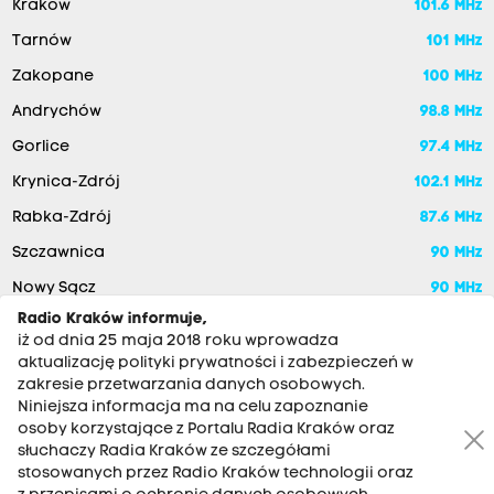
Kraków
101.6 MHz
Tarnów
101 MHz
Zakopane
100 MHz
Andrychów
98.8 MHz
Gorlice
97.4 MHz
Krynica-Zdrój
102.1 MHz
Rabka-Zdrój
87.6 MHz
Szczawnica
90 MHz
Nowy Sącz
90 MHz
Radio Kraków informuje,
iż od dnia 25 maja 2018 roku wprowadza
aktualizację polityki prywatności i zabezpieczeń w
zakresie przetwarzania danych osobowych.
Niniejsza informacja ma na celu zapoznanie
osoby korzystające z Portalu Radia Kraków oraz
słuchaczy Radia Kraków ze szczegółami
stosowanych przez Radio Kraków technologii oraz
RADIO KRAKÓW SA. Aleja Juliusza Słowackiego 22, 30-007