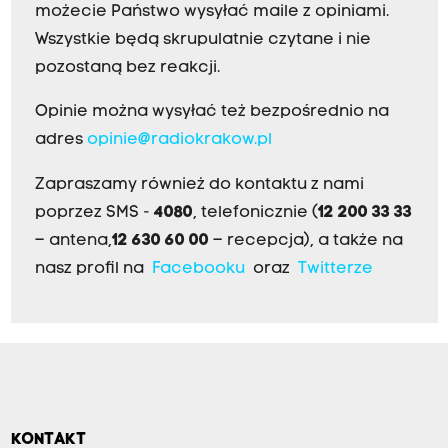
możecie Państwo wysyłać maile z opiniami.
Wszystkie będą skrupulatnie czytane i nie
pozostaną bez reakcji.
Opinie można wysyłać też bezpośrednio na
adres
opinie@radiokrakow.pl
Zapraszamy również do kontaktu z nami
poprzez SMS -
4080
, telefonicznie (
12 200 33 33
– antena,
12 630 60 00
– recepcja), a także na
nasz profil na
Facebooku
oraz
Twitterze
KONTAKT