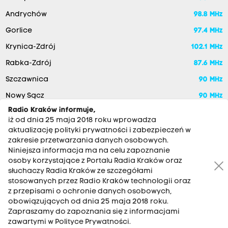
Andrychów
98.8 MHz
Gorlice
97.4 MHz
Krynica-Zdrój
102.1 MHz
Rabka-Zdrój
87.6 MHz
Szczawnica
90 MHz
Nowy Sącz
90 MHz
Radio Kraków informuje,
iż od dnia 25 maja 2018 roku wprowadza
aktualizację polityki prywatności i zabezpieczeń w
zakresie przetwarzania danych osobowych.
Niniejsza informacja ma na celu zapoznanie
osoby korzystające z Portalu Radia Kraków oraz
słuchaczy Radia Kraków ze szczegółami
stosowanych przez Radio Kraków technologii oraz
RADIO KRAKÓW SA. Aleja Juliusza Słowackiego 22, 30-007
z przepisami o ochronie danych osobowych,
Kraków
obowiązujących od dnia 25 maja 2018 roku.
Zapraszamy do zapoznania się z informacjami
Antena: 12 200 33 33
zawartymi w Polityce Prywatności.