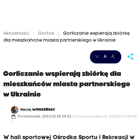
Aktualności
Gorlice
Gorliczanie wspierają zbiórkę
dla mieszkańców miasta partnerskiego w Ukrainie
share
A
A
A
Gorliczanie wspierają zbiórkę dla
mieszkańców miasta partnerskiego
w Ukrainie
Maciej
WODZIŃSKI
date_range
Poniedziałek, 2022.02.28 09:32
( Edytowany Wtorek, 2022.03.01 08:49
)
W hali sportowej Ośrodka Sportu i Rekreacji w