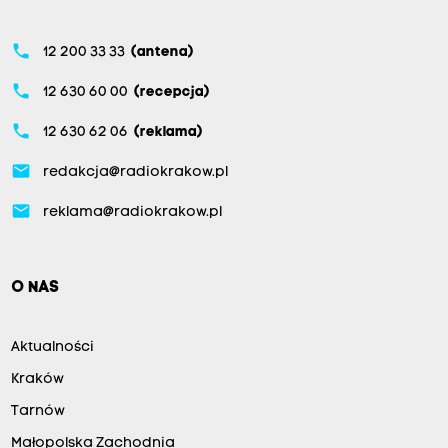
phone
12 200 33 33
(antena)
phone
12 630 60 00
(recepcja)
phone
12 630 62 06
(reklama)
email
redakcja@radiokrakow.pl
email
reklama@radiokrakow.pl
O NAS
Aktualności
Kraków
Tarnów
Małopolska Zachodnia