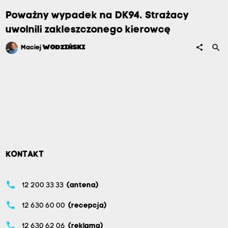
Poważny wypadek na DK94. Strażacy
uwolnili zakleszczonego kierowcę
search
share
Maciej
WODZIŃSKI
KONTAKT
phone
12 200 33 33
(antena)
phone
12 630 60 00
(recepcja)
phone
12 630 62 06
(reklama)