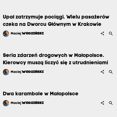
Upał zatrzymuje pociągi. Wielu pasażerów
czeka na Dworcu Głównym w Krakowie
search
share
Maciej
WODZIŃSKI
Seria zdarzeń drogowych w Małopolsce.
Kierowcy muszą liczyć się z utrudnieniami
search
share
Maciej
WODZIŃSKI
Dwa karambole w Małopolsce
search
share
Maciej
WODZIŃSKI