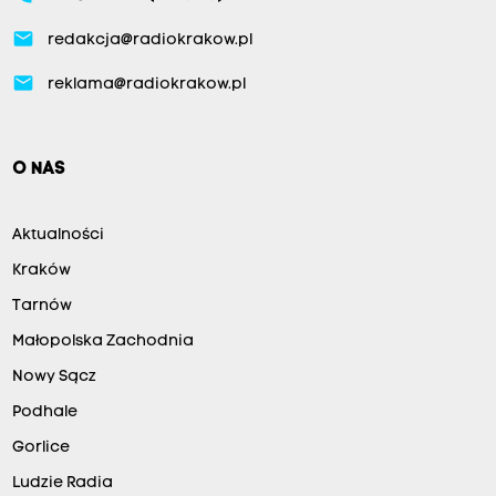
email
redakcja@radiokrakow.pl
email
reklama@radiokrakow.pl
O NAS
Aktualności
Kraków
Tarnów
Małopolska Zachodnia
Nowy Sącz
Podhale
Gorlice
Ludzie Radia