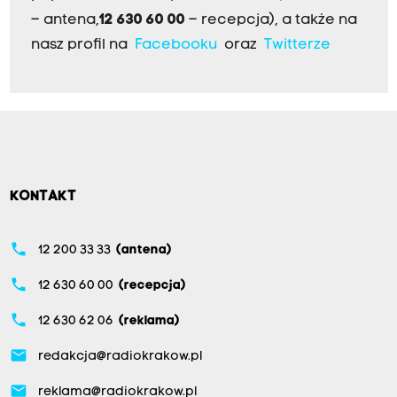
– antena,
12 630 60 00
– recepcja), a także na
nasz profil na
Facebooku
oraz
Twitterze
KONTAKT
phone
12 200 33 33
(antena)
phone
12 630 60 00
(recepcja)
phone
12 630 62 06
(reklama)
email
redakcja@radiokrakow.pl
email
reklama@radiokrakow.pl