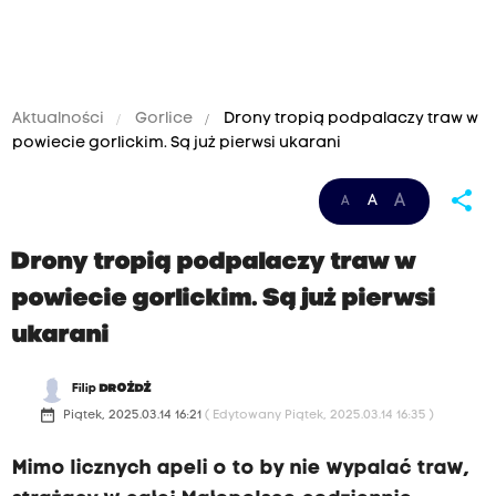
Aktualności
Gorlice
Drony tropią podpalaczy traw w
powiecie gorlickim. Są już pierwsi ukarani
share
A
A
A
Drony tropią podpalaczy traw w
powiecie gorlickim. Są już pierwsi
ukarani
Filip
DROŻDŻ
date_range
Piątek, 2025.03.14 16:21
( Edytowany Piątek, 2025.03.14 16:35 )
Mimo licznych apeli o to by nie wypalać traw,