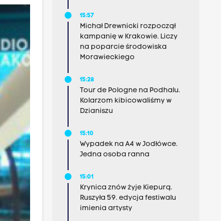
15:57
Michał Drewnicki rozpoczął
kampanię w Krakowie. Liczy
na poparcie środowiska
Morawieckiego
15:28
Tour de Pologne na Podhalu.
Kolarzom kibicowaliśmy w
Dzianiszu
15:10
Wypadek na A4 w Jodłówce.
Jedna osoba ranna
15:01
Krynica znów żyje Kiepurą.
Ruszyła 59. edycja festiwalu
imienia artysty