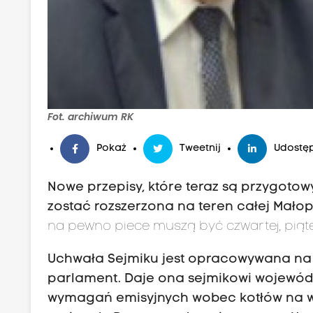
Fot. archiwum RK
Pokaż
Tweetnij
Udostęp
Nowe przepisy, które teraz są przygot
zostać rozszerzona na teren całej Małop
na pewno piece muszą być czwartej, piąte
Uchwała Sejmiku jest opracowywana na 
parlament. Daje ona sejmikowi wojewód
wymagań emisyjnych wobec kotłów na węg