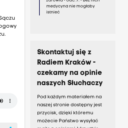
zdrowia - odc. 7. - Bez nich
medycyna nie mogłaby
istnieć
 Sączu
mogowy
zu.
Skontaktuj się z
Radiem Kraków -
czekamy na opinie
naszych Słuchaczy
Pod każdym materiałem na
naszej stronie dostępny jest
przycisk, dzięki któremu
możecie Państwo wysyłać