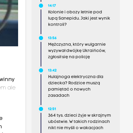
14:17
Kolonie i obozy letnie pod
lupą Sanepidu. Jaki jest wynik
kontroli?
13:56
Mężczyzna, który wulgarnie
wyzywał dwójkę Ukraińców,
zgłosił się na policję
13:42
Hulajnoga elektryczna dla
winny
dziecka? Rodzice muszą
em ale
pamiętać o nowych
zasadach
12:51
364 tys. dzieci żyje w skrajnym
e
ubóstwie. W takich rodzinach
h
nikt nie myśli o wakacjach