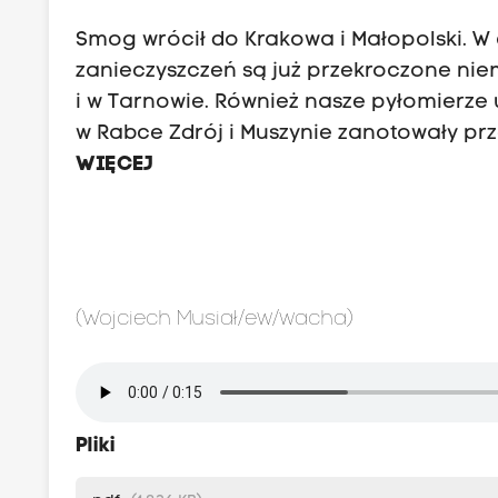
Smog wrócił do Krakowa i Małopolski. W
zanieczyszczeń są już przekroczone niem
i w Tarnowie. Również nasze pyłomierze
w Rabce Zdrój i Muszynie zanotowały pr
WIĘCEJ
(Wojciech Musiał/ew/wacha)
Pliki