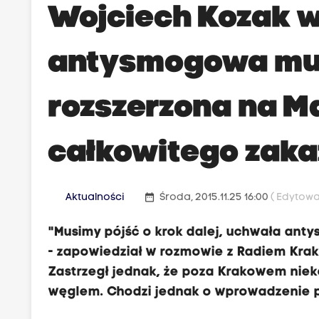
Wojciech Kozak w
antysmogowa mus
rozszerzona na Ma
całkowitego zaka
date_range
Aktualności
Środa, 2015.11.25 16:00
( Edytowa
"Musimy pójść o krok dalej, uchwała ant
- zapowiedział w rozmowie z Radiem Kra
Zastrzegł jednak, że poza Krakowem nie
węglem. Chodzi jednak o wprowadzenie p