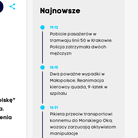
share
Najnowsze
19:12
Pobicie pasażerów w
tramwaju linii 50 w Krakowie.
Policja zatrzymała dwóch
mężczyzn
18:15
Dwa poważne wypadki w
Małopolsce. Reanimacja
kierowcy quada, 9-latek w
szpitalu
olskę"
16:31
a.
Pikieta przeciw transportowi
lenia
konnemu do Morskiego Oka;
wozacy zarzucają aktywistom
manipulacje