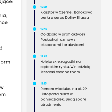
ające:
12:31
Klasztor w Czernej. Barokowa
ia,
perła w sercu Doliny Eliasza
chce
12:15
Co działa w profilaktyce?
Posłuchaj rozmów z
ekspertami i praktykami
eż
u
11:43
 norm
Kolejarskie zagadki na
sądeckim rynku. W niedzielę
literacki escape room
11:15
 w
Remont wiaduktu na al. 29
zym
Listopada rusza w
poniedziałek. Będą spore
utrudnienia