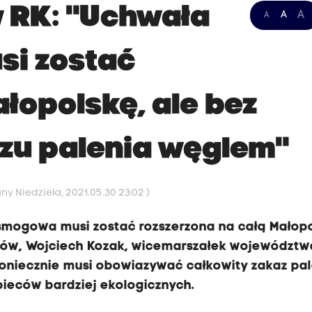
 RK: "Uchwała
A
A
A
i zostać
łopolskę, ale bez
zu palenia węglem"
ny Niedziela, 2021.05.30 23:02 )
ysmogowa musi zostać rozszerzona na całą Małop
ków, Wojciech Kozak, wicemarszałek województw
koniecznie musi obowiazywać całkowity zakaz pa
ieców bardziej ekologicznych.