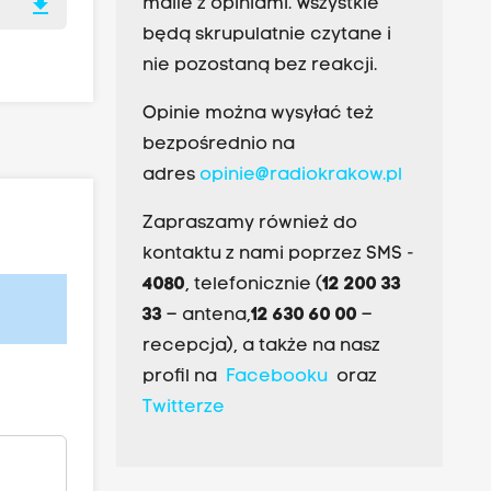
download
maile z opiniami. Wszystkie
będą skrupulatnie czytane i
nie pozostaną bez reakcji.
Opinie można wysyłać też
bezpośrednio na
adres
opinie@radiokrakow.pl
Zapraszamy również do
kontaktu z nami poprzez SMS -
4080
, telefonicznie (
12 200 33
33
– antena,
12 630 60 00
–
recepcja), a także na nasz
profil na
Facebooku
oraz
Twitterze