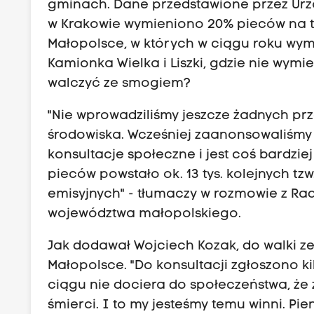
gminach. Dane przedstawione przez Urzą
w Krakowie wymieniono 20% pieców na te
Małopolsce, w których w ciągu roku wymi
Kamionka Wielka i Liszki, gdzie nie wym
walczyć ze smogiem?
"Nie wprowadziliśmy jeszcze żadnych p
środowiska. Wcześniej zaanonsowaliśmy 
konsultacje społeczne i jest coś bardzie
pieców powstało ok. 13 tys. kolejnych tzw
emisyjnych" - tłumaczy w rozmowie z R
województwa małopolskiego.
Jak dodawał Wojciech Kozak, do walki z
Małopolsce. "Do konsultacji zgłoszono kil
ciągu nie dociera do społeczeństwa, ż
śmierci. I to my jesteśmy temu winni. Pi