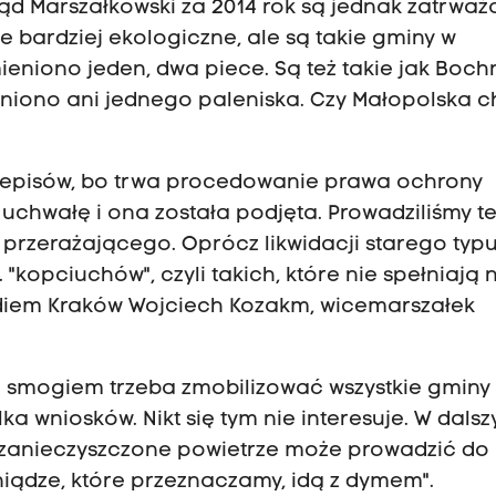
d Marszałkowski za 2014 rok są jednak zatrważ
 bardziej ekologiczne, ale są takie gminy w
eniono jeden, dwa piece. Są też takie jak Bochn
ieniono ani jednego paleniska. Czy Małopolska 
rzepisów, bo trwa procedowanie prawa ochrony
uchwałę i ona została podjęta. Prowadziliśmy t
j przerażającego. Oprócz likwidacji starego typ
. "kopciuchów", czyli takich, które nie spełniają
adiem Kraków Wojciech Kozakm, wicemarszałek
e smogiem trzeba zmobilizować wszystkie gminy
ka wniosków. Nikt się tym nie interesuje. W dals
e zanieczyszczone powietrze może prowadzić do
eniądze, które przeznaczamy, idą z dymem".