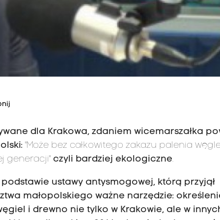
nij
owywane dla Krakowa, zdaniem wicemarszałka po
olski:
"Może bez całkowitego zakazu palenia węgl
j generacji"
czyli bardziej ekologiczne
.
podstawie ustawy antysmogowej, którą przyjął
ztwa małopolskiego ważne narzędzie: określeni
iel i drewno nie tylko w Krakowie, ale w innyc