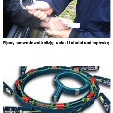
Pijany spowodował kolizję, uciekł i chciał dać łapówkę