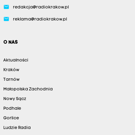
email
redakcja@radiokrakow.pl
email
reklama@radiokrakow.pl
O NAS
Aktualności
Kraków
Tarnów
Małopolska Zachodnia
Nowy Sącz
Podhale
Gorlice
Ludzie Radia