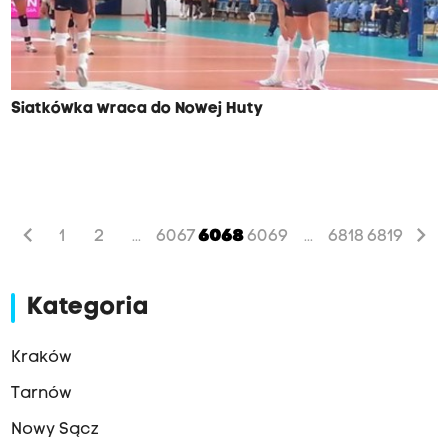
Siatkówka wraca do Nowej Huty
chevron_left
chevron_right
1
2
6067
6068
6069
6818
6819
...
...
Kategoria
Kraków
Tarnów
Nowy Sącz