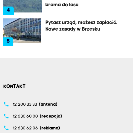
brama do lasu
4
Pytasz urząd, możesz zapłacić.
Nowe zasady w Brzesku
5
KONTAKT
phone
12 200 33 33
(antena)
phone
12 630 60 00
(recepcja)
phone
12 630 62 06
(reklama)