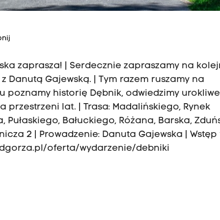
nij
lska zaprasza! | Serdecznie zapraszamy na kole
 z Danutą Gajewską. | Tym razem ruszamy na
u poznamy historię Dębnik, odwiedzimy urokliw
a przestrzeni lat. | Trasa: Madalińskiego, Rynek
a, Pułaskiego, Bałuckiego, Różana, Barska, Zduńs
oźnicza 2 | Prowadzenie: Danuta Gajewska | Wstęp
podgorza.pl/oferta/wydarzenie/debniki