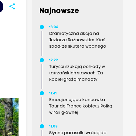
share
Najnowsze
13:06
Dramatyczna akcja na
Jeziorze Rożnowskim. Ktoś
spadł ze skutera wodnego
12:29
Turyści szukają ochłody w
tatrzańskich stawach. Za
kąpiel grożą mandaty
11:41
Emocjonująca końcówka
Tour de France kobiet z Polką
w roli głównej
11:08
Słynne parasolki wrócą do