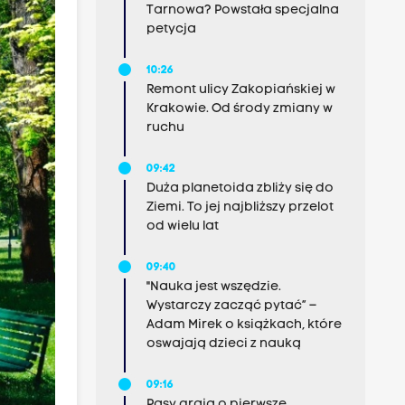
Tarnowa? Powstała specjalna
petycja
10:26
Remont ulicy Zakopiańskiej w
Krakowie. Od środy zmiany w
ruchu
09:42
Duża planetoida zbliży się do
Ziemi. To jej najbliższy przelot
od wielu lat
09:40
"Nauka jest wszędzie.
Wystarczy zacząć pytać” –
Adam Mirek o książkach, które
oswajają dzieci z nauką
09:16
Pasy grają o pierwsze