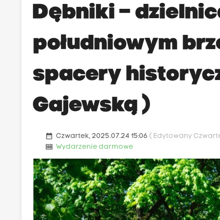
Dębniki – dzielni
południowym brze
spacery historyc
Gajewską )
date_range
Czwartek, 2025.07.24 15:06
( Edytowany Czwartek
money
Wydarzenie darmowe