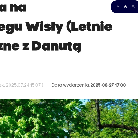
ca na
A
A
A
gu Wisły (Letnie
zne z Danutą
, 2025.07.24 15:07 )
Data wydarzenia:
2025-08-27 17:00