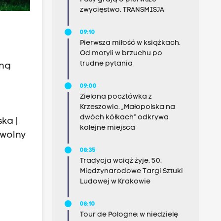
zwycięstwo. TRANSMISJA
09:10
Pierwsza miłość w książkach.
Od motyli w brzuchu po
trudne pytania
jną
09:00
e
Zielona pocztówka z
Krzeszowic. „Małopolska na
dwóch kółkach” odkrywa
ka |
kolejne miejsca
 wolny
08:35
Tradycja wciąż żyje. 50.
Międzynarodowe Targi Sztuki
Ludowej w Krakowie
08:10
Tour de Pologne: w niedzielę