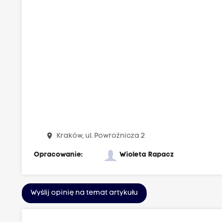
place
Kraków, ul. Powroźnicza 2
Opracowanie:
Wioleta Rapacz
Wyślij opinię na temat artykułu