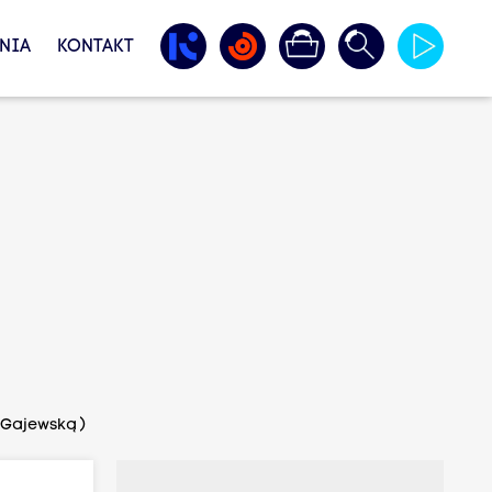
NIA
KONTAKT
 Gajewską )