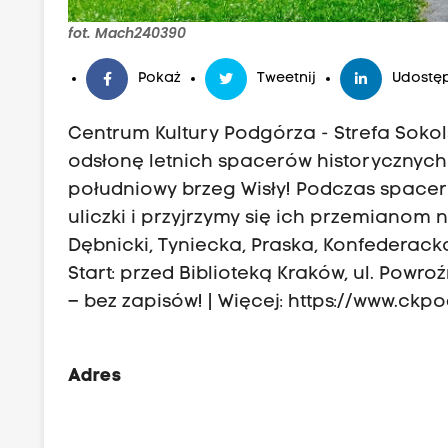
fot. Mach240390
Pokaż
Tweetnij
Udostęp
Centrum Kultury Podgórza - Strefa Soko
odsłonę letnich spacerów historycznych
południowy brzeg Wisły! Podczas spacer
uliczki i przyjrzymy się ich przemianom n
Dębnicki, Tyniecka, Praska, Konfederack
Start: przed Biblioteką Kraków, ul. Powr
– bez zapisów! | Więcej: https://www.ck
Adres