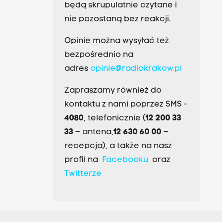
będą skrupulatnie czytane i
nie pozostaną bez reakcji.
Opinie można wysyłać też
bezpośrednio na
adres
opinie@radiokrakow.pl
Zapraszamy również do
kontaktu z nami poprzez SMS -
4080
, telefonicznie (
12 200 33
33
– antena,
12 630 60 00
–
recepcja), a także na nasz
profil na
Facebooku
oraz
Twitterze