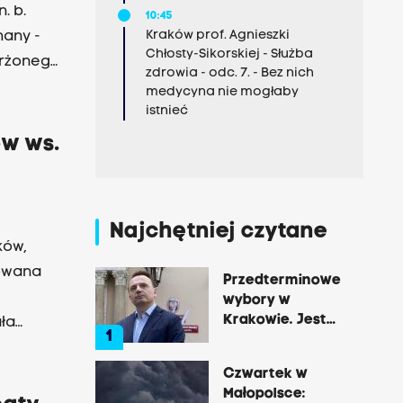
. b.
10:45
Kraków prof. Agnieszki
hany -
Chłosty-Sikorskiej - Służba
arżonego
zdrowia - odc. 7. - Bez nich
medycyna nie mogłaby
istnieć
ów ws.
Najchętniej czytane
ków,
owana
Przedterminowe
wybory w
Krakowie. Jest
ła
1
decyzja Łukasza
Gibały
Czwartek w
Małopolsce: