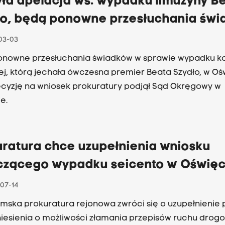
yła apelacja ws. wypadku limuzyny B
ło, będą ponowne przesłuchania św
03-03
onowne przesłuchania świadków w sprawie wypadku k
j, którą jechała ówczesna premier Beata Szydło, w Oś
cyzję na wniosek prokuratury podjął Sąd Okręgowy w
e.
uratura chce uzupełnienia wniosku
czącego wypadku seicento w Oświęc
07-14
mska prokuratura rejonowa zwróci się o uzupełnienie 
iesienia o możliwości złamania przepisów ruchu dro