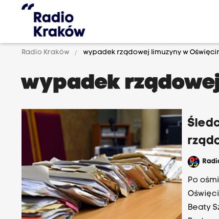
Radio Kraków
wypadek rządowej limuzyny w Oświęci
wypadek rządowej
Śled
rząd
Rad
Po ośmi
Oświęci
Beaty S