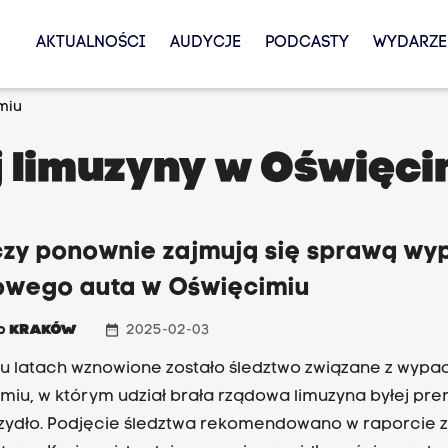
AKTUALNOŚCI
AUDYCJE
PODCASTY
WYDARZE
miu
 limuzyny w Oświęci
czy ponownie zajmują się sprawą wy
owego auta w Oświęcimiu
date_range
io
KRAKÓW
2025-02-03
u latach wznowione zostało śledztwo związane z wypa
miu, w którym udział brała rządowa limuzyna byłej pre
zydło. Podjęcie śledztwa rekomendowano w raporcie 