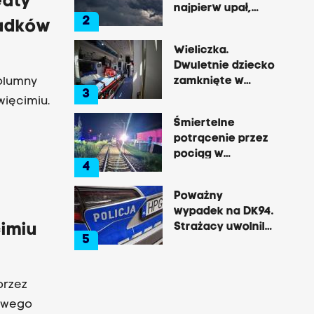
eaty
najpierw upał,
2
później
iadków
gwałtowne burze
Wieliczka.
Dwuletnie dziecko
zamknięte w
olumny
3
nagrzanym aucie,
więcimiu.
matka była na
Śmiertelne
zakupach
potrącenie przez
pociąg w
4
Rzozowie.
Utrudnienia na
Poważny
trasie do Krakowa
wypadek na DK94.
Strażacy uwolnili
imiu
5
zakleszczonego
kierowcę
przez
gowego