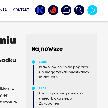
NIA
KONTAKT
miu
Najnowsze
padku
22:05
Prawo łowieckie do poprawki.
Co mogą zyskać mieszkańcy
miast i wsi?
dkiem w
21:01
Łania z pokrywą kosza na
mier
śmieci błąka się po
zespołu w
Zakopanem