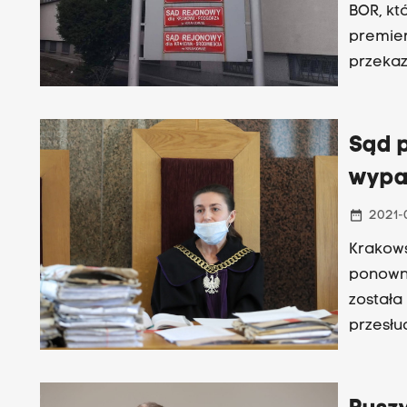
BOR, któ
premier
przekaz
w tej sp
Sąd 
wypa
date_range
2021-
Krakows
ponown
została
przesłu
prokura