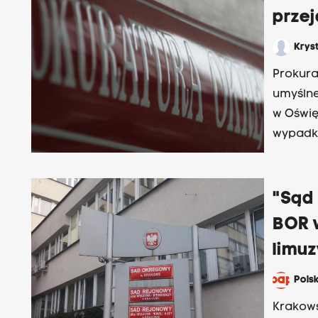
prze
Krys
Prokur
umyślne
w Oświę
wypadku
dotyczą
po raz d
"Sąd
BOR 
limuz
Pols
Krakows