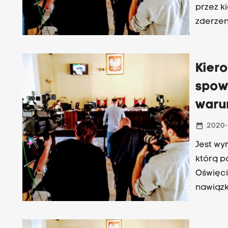
przez k
zderzen
prokura
Kier
spow
waru
date_range
2020-
Jest wy
którą p
Oświęci
nawiązk
nieumyś
kolumna