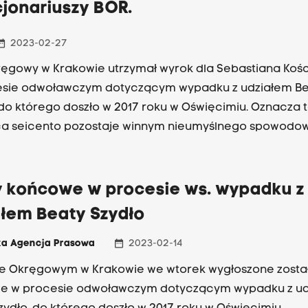
cjonariuszy BOR.
_range
2023-02-27
ęgowy w Krakowie utrzymał wyrok dla Sebastiana Kośc
esie odwoławczym dotyczącym wypadku z udziałem Be
 do którego doszło w 2017 roku w Oświęcimiu. Oznacza t
ca seicento pozostaje winnym nieumyślnego spowodo
u.
 końcowe w procesie ws. wypadku z
ałem Beaty Szydło
date_range
ka Agencja Prasowa
2023-02-14
ie Okręgowym w Krakowie we wtorek wygłoszone zost
e w procesie odwoławczym dotyczącym wypadku z ud