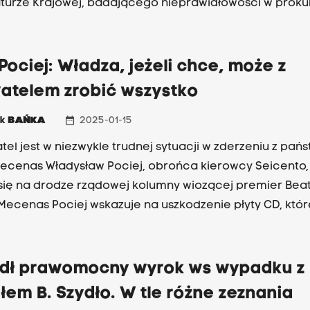
turze Krajowej, badającego nieprawidłowości w proku
ch rządów PiS.
Pociej: Władza, jeżeli chce, może z
atelem zrobić wszystko
date_range
ek
BAŃKA
2025-01-15
tel jest w niezwykle trudnej sytuacji w zderzeniu z pań
s Władysław Pociej, obrońca kierowcy Seicento, który
 się na drodze rządowej kolumny wiozącej premier Bea
 Mecenas Pociej wskazuje na uszkodzenie płyty CD, któr
pomóc w wykazaniu niewinności Sebastiana Kościelnik
 jeżeli chce, to może z obywatelem zrobić wszystko - m
e z Jackiem Bańką Władysław Pociej.
dł prawomocny wyrok ws wypadku z
łem B. Szydło. W tle różne zeznania