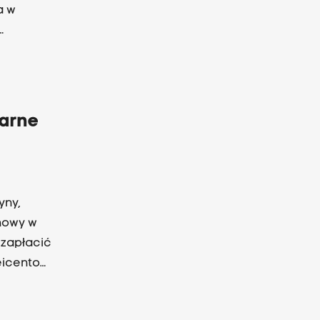
a w
arne
yny,
nowy w
 zapłacić
eicento
kże
ując