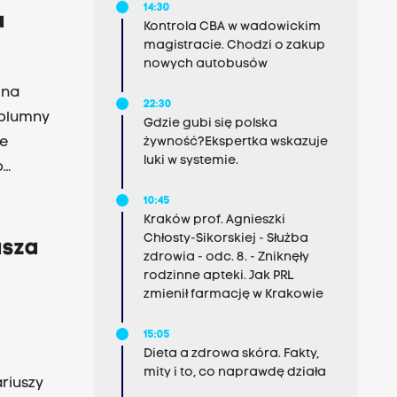
14:30
u
Kontrola CBA w wadowickim
magistracie. Chodzi o zakup
nowych autobusów
 na
22:30
kolumny
Gdzie gubi się polska
ie
żywność?Ekspertka wskazuje
luki w systemie.
o
rzone już
10:45
Kraków prof. Agnieszki
Chłosty-Sikorskiej - Służba
usza
zdrowia - odc. 8. - Zniknęły
rodzinne apteki. Jak PRL
zmienił farmację w Krakowie
15:05
Dieta a zdrowa skóra. Fakty,
mity i to, co naprawdę działa
ariuszy