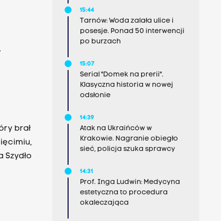
15:44
Tarnów: Woda zalała ulice i
posesje. Ponad 50 interwencji
po burzach
y
15:07
Serial "Domek na prerii".
Klasyczna historia w nowej
odsłonie
14:39
óry brał
Atak na Ukraińców w
Krakowie. Nagranie obiegło
ięcimiu,
sieć, policja szuka sprawcy
a Szydło
14:31
Prof. Inga Ludwin: Medycyna
estetyczna to procedura
okaleczająca