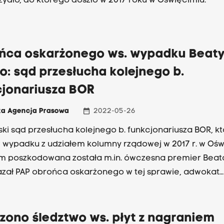
zydło, do którego doszło w 2017 roku w Oświęcimiu.
ńca oskarżonego ws. wypadku Beat
o: sąd przesłucha kolejnego b.
cjonariusza BOR
date_range
ka Agencja Prasowa
2022-05-26
ki sąd przesłucha kolejnego b. funkcjonariusza BOR, kt
w wypadku z udziałem kolumny rządowej w 2017 r. w Ośw
m poszkodowana została m.in. ówczesna premier Beat
azał PAP obrońca oskarżonego w tej sprawie, adwokat
aw Pociej.
zono śledztwo ws. płyt z nagraniem