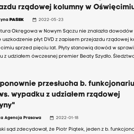
jazdu rządowej kolumny w Oświęcimi
date_range
tyna
PASEK
2022-05-23
atura Okręgowa w Nowym Sączu nie znalazła dowodów
 uszkodzenie płyt DVD z zapisem przejazdu rządowej 
cimiu sprzed pięciu lat. Płyty stanowią dowód w spraw
 z udziałem ówczesnej premier Beaty Szydło. Śledztw
ce podejrzenia o ich celowe uszkodzenie zostało umo
rugi.
 ponownie przesłucha b. funkcjonari
ws. wypadku z udziałem rządowej
yny"
date_range
ka Agencja Prasowa
2022-01-18
ki sąd zdecydował, że Piotr Piątek, jeden z b. funkcjon