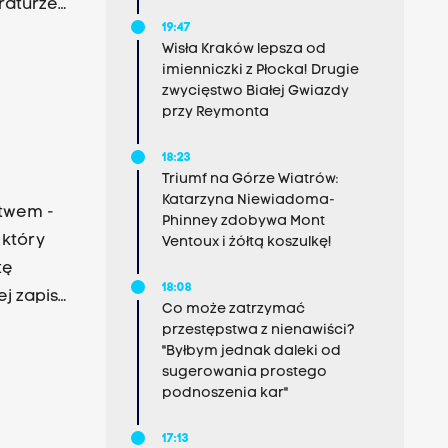
raturze
19:47
Wisła Kraków lepsza od
imienniczki z Płocka! Drugie
zwycięstwo Białej Gwiazdy
przy Reymonta
18:23
Triumf na Górze Wiatrów:
Katarzyna Niewiadoma-
stwem -
Phinney zdobywa Mont
Ventoux i żółtą koszulkę!
tę
18:08
ej zapis
Co może zatrzymać
a. -
przestępstwa z nienawiści?
"Byłbym jednak daleki od
ówił w
sugerowania prostego
podnoszenia kar"
17:13