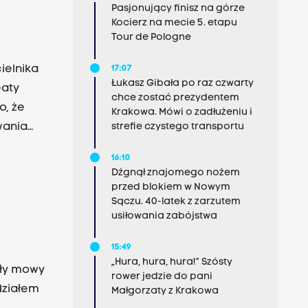
Pasjonujący finisz na górze
Kocierz na mecie 5. etapu
Tour de Pologne
ielnika
17:07
Łukasz Gibała po raz czwarty
aty
chce zostać prezydentem
o, że
Krakowa. Mówi o zadłużeniu i
wania
strefie czystego transportu
16:10
Dźgnął znajomego nożem
przed blokiem w Nowym
Sączu. 40-latek z zarzutem
usiłowania zabójstwa
15:49
„Hura, hura, hura!” Szósty
ały mowy
rower jedzie do pani
ziałem
Małgorzaty z Krakowa