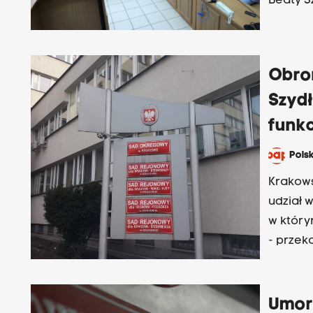
Beaty S
Obro
Szydł
funk
Pols
Krakows
udział 
w który
- przek
Władysł
Umor