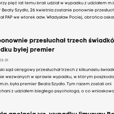
rzy pięć lat temu brali udział w wypadku z udziałem m.in
 Beaty Szydło, 26 kwietnia zostanie ponownie przesłuc
ał PAP we wtorek adw. Władysław Pociej, obrońca osk
rawie.
ponownie przesłuchał trzech świadk
dku byłej premier
03-31
ki sąd okręgowy przesłuchał trzech z kilkunastu świad
ie wezwanych w sprawie wypadku, w którym poszkod
 m.in. była premier Beata Szydło. Tym razem zostali oni
chani z udziałem biegłego psychologa, o co wnioskowa
tura.