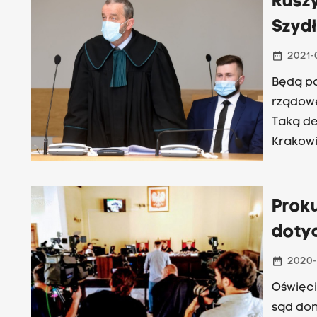
Rusz
Szyd
date_range
2021-
Będą p
rządowe
Taką de
Krakowi
Prok
doty
date_range
2020-
Oświęci
sąd don