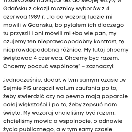
Trzaskowski nawiązał też do swojej wizyty w
Gdańsku z okazji rocznicy wyborów z 4
czerwca 1989 r. „To co wczoraj ludzie mi
mówili w Gdańsku, bo pytałem ich dlaczego
tu przyszli i oni mówili mi +bo wie pan, my
czujemy ten nieprawdopodobny kontrast, tę
nieprawdopodobną różnicę. My tutaj chcemy
świętować 4 czerwca. Chcemy być razem.
Chcemy poczuć wspólnotę” – zaznaczył.
Jednocześnie, dodał, w tym samym czasie „w
Sejmie PiS urządził wotum zaufania po to,
żeby stwierdzić czy na pewno mają poparcie
całej większości i po to, żeby zepsuć nam
święto. My wczoraj chcieliśmy być razem,
chcieliśmy mówić o wspólnocie, o odnowie
życia publicznego, a w tym samy czasie