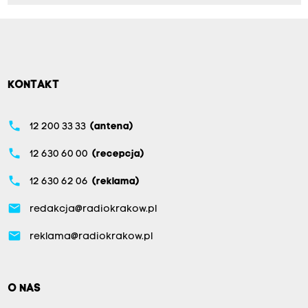
KONTAKT
phone
12 200 33 33
(antena)
phone
12 630 60 00
(recepcja)
phone
12 630 62 06
(reklama)
email
redakcja@radiokrakow.pl
email
reklama@radiokrakow.pl
O NAS