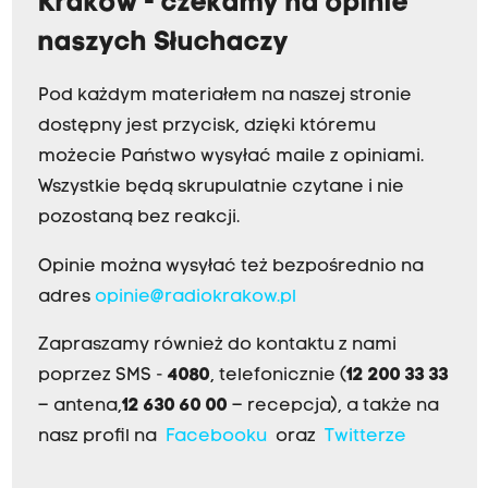
Kraków - czekamy na opinie
naszych Słuchaczy
Pod każdym materiałem na naszej stronie
dostępny jest przycisk, dzięki któremu
możecie Państwo wysyłać maile z opiniami.
Wszystkie będą skrupulatnie czytane i nie
pozostaną bez reakcji.
Opinie można wysyłać też bezpośrednio na
adres
opinie@radiokrakow.pl
Zapraszamy również do kontaktu z nami
poprzez SMS -
4080
, telefonicznie (
12 200 33 33
– antena,
12 630 60 00
– recepcja), a także na
nasz profil na
Facebooku
oraz
Twitterze