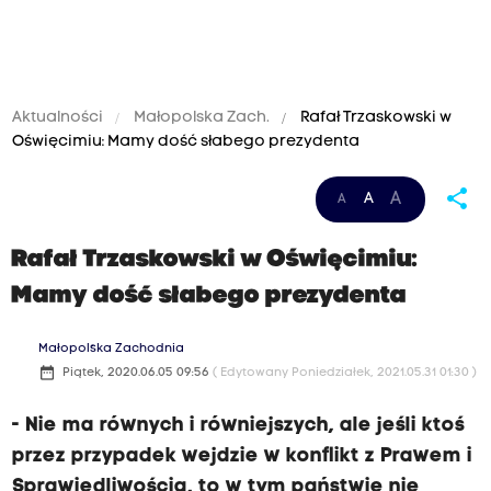
Aktualności
Małopolska Zach.
Rafał Trzaskowski w
Oświęcimiu: Mamy dość słabego prezydenta
share
A
A
A
Rafał Trzaskowski w Oświęcimiu:
Mamy dość słabego prezydenta
Małopolska Zachodnia
date_range
Piątek, 2020.06.05 09:56
( Edytowany Poniedziałek, 2021.05.31 01:30 )
- Nie ma równych i równiejszych, ale jeśli ktoś
przez przypadek wejdzie w konflikt z Prawem i
Sprawiedliwością, to w tym państwie nie