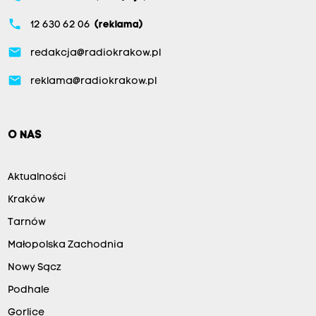
phone
12 630 62 06
(reklama)
email
redakcja@radiokrakow.pl
email
reklama@radiokrakow.pl
O NAS
Aktualności
Kraków
Tarnów
Małopolska Zachodnia
Nowy Sącz
Podhale
Gorlice