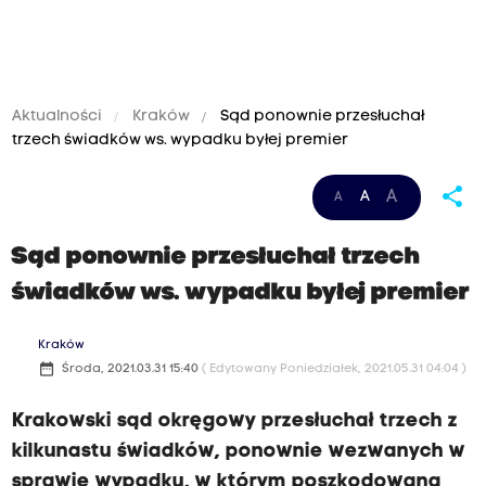
Aktualności
Kraków
Sąd ponownie przesłuchał
trzech świadków ws. wypadku byłej premier
share
A
A
A
Sąd ponownie przesłuchał trzech
świadków ws. wypadku byłej premier
Kraków
date_range
Środa, 2021.03.31 15:40
( Edytowany Poniedziałek, 2021.05.31 04:04 )
Krakowski sąd okręgowy przesłuchał trzech z
kilkunastu świadków, ponownie wezwanych w
sprawie wypadku, w którym poszkodowana