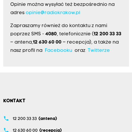
Opinie można wysyłać też bezpośrednio na
adres
opinie@radiokrakow.pl
Zapraszamy również do kontaktu z nami
poprzez SMS -
4080
, telefonicznie (
12 200 33 33
– antena,
12 630 60 00
– recepcja), a także na
nasz profil na
Facebooku
oraz
Twitterze
KONTAKT
phone
12 200 33 33
(antena)
phone
12 630 60 00
(recepcja)